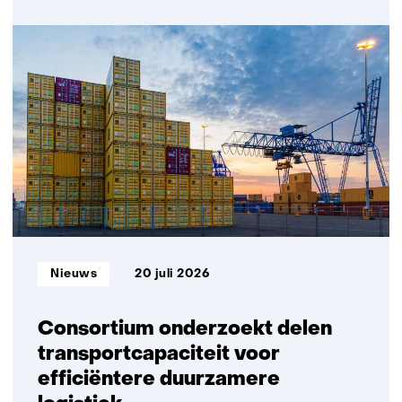
over
Innovation
Matters:
TNO
en
Plantanious
organiseren
logistiek
voor
meer
leveringszekerheid
Informatietype:
Nieuws
20 juli 2026
Consortium onderzoekt delen
transportcapaciteit voor
efficiëntere duurzamere