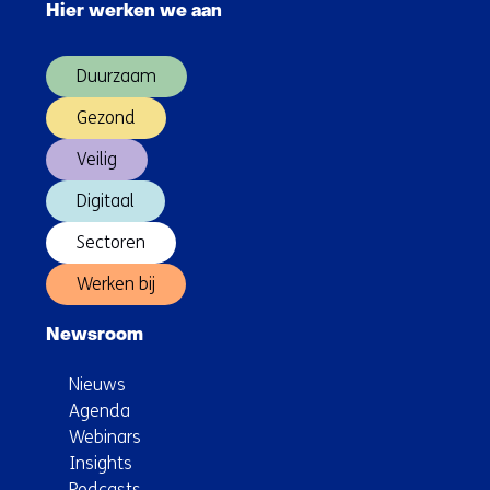
Hier werken we aan
over
(Hoofdnavigatie)
Duurzaam
Gezond
Veilig
Digitaal
Sectoren
Werken bij
Newsroom
Nieuws
Agenda
Webinars
Insights
Podcasts