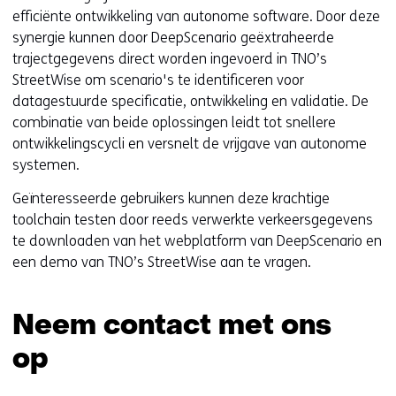
p
efficiënte ontwikkeling van autonome software. Door deze
e
synergie kunnen door DeepScenario geëxtraheerde
n
trajectgegevens direct worden ingevoerd in TNO’s
t
StreetWise om scenario's te identificeren voor
i
datagestuurde specificatie, ontwikkeling en validatie. De
n
combinatie van beide oplossingen leidt tot snellere
n
ontwikkelingscycli en versnelt de vrijgave van autonome
i
systemen.
e
Geïnteresseerde gebruikers kunnen deze krachtige
u
toolchain testen door reeds verwerkte verkeersgegevens
w
te downloaden van het webplatform van DeepScenario en
v
een demo van TNO’s StreetWise aan te vragen.
e
n
s
Neem contact met ons
t
op
e
r
Sla