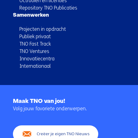
Octrooien en licenties
Repository TNO Publicaties
Samenwerken
Projecten in opdracht
Publiek privaat
TNO Fast Track
TNO Ventures
Innovatiecentra
Internationaal
Terug
naar
Maak TNO van jou!
navigatie
Volg jouw favoriete onderwerpen.
(Hoofdnavigatie)
Creëer je eigen TNO Nieuws