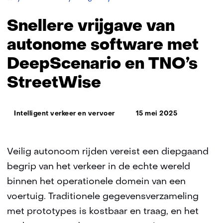
vrijgave
van
Snellere vrijgave van
autonome
software
autonome software met
met
DeepScenario en TNO’s
DeepScenario
en
StreetWise
TNO’s
StreetWise
Thema:
Intelligent verkeer en vervoer
15 mei 2025
Veilig autonoom rijden vereist een diepgaand
begrip van het verkeer in de echte wereld
binnen het operationele domein van een
voertuig. Traditionele gegevensverzameling
met prototypes is kostbaar en traag, en het