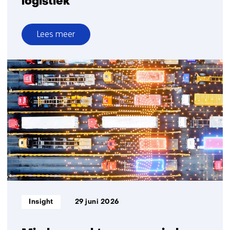
logistiek
Lees meer
over
Consortium
onderzoekt
delen
transportcapaciteit
voor
efficiëntere
duurzamere
logistiek
Informatietype:
Insight
29 juni 2026