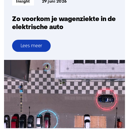
Insight
29 juni 2026
Zo voorkom je wagenziekte in de
elektrische auto
Lees meer
over
Zo
voorkom
je
wagenziekte
in
de
elektrische
auto