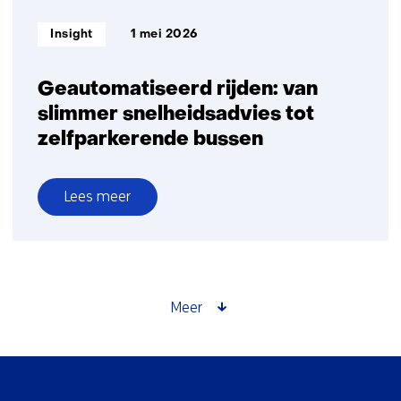
Informatietype:
Insight
1 mei 2026
Geautomatiseerd rijden: van
slimmer snelheidsadvies tot
zelfparkerende bussen
Lees meer
over
Geautomatiseerd
rijden:
van
slimmer
Meer
snelheidsadvies
tot
zelfparkerende
Sla
bussen
navigatie