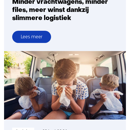
Minder vrachtwagens, minder
files, meer winst dankzij
slimmere logistiek
Lees meer
over
Minder
vrachtwagens,
minder
files,
meer
winst
dankzij
slimmere
logistiek
Informatietype: