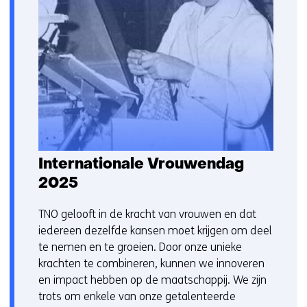
s
t
n
a
a
r
e
e
n
a
Internationale Vrouwendag
n
2025
d
e
TNO gelooft in de kracht van vrouwen en dat
r
iedereen dezelfde kansen moet krijgen om deel
e
te nemen en te groeien. Door onze unieke
w
krachten te combineren, kunnen we innoveren
e
en impact hebben op de maatschappij. We zijn
b
trots om enkele van onze getalenteerde