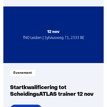
over
Startkwalificatie-
2-
daagse
Dappere
Dino's
12 nov
en
Startdatum
Locatie
TNO Leiden | Sylviusweg 71, 2333 BE
Stoere
:
:
Schildpadden
5-
6
nov
Informatietype:
Evenement
Startkwalificering tot
ScheidingsATLAS trainer 12 nov