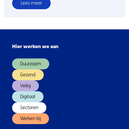
Lees meer
over
Startkwalificering
tot
ScheidingsATLAS
Sla
trainer
navigatie
12
Hier werken we aan
over
nov
(Hoofdnavigatie)
Duurzaam
Gezond
Veilig
Digitaal
Sectoren
Werken bij