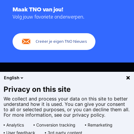
Terug
naar
Maak TNO van jou!
navigatie
Volg jouw favoriete onderwerpen.
(Hoofdnavigatie)
Creëer je eigen TNO Nieuws
English
Privacy on this site
We collect and process your data on this site to better
Cookies
understand how it is used. You can give your consent
Privacy statement
to all or selected purposes, or you can decline them all.
Toegankelijkheid
For more information, see our privacy policy.
Disclaimer
Analytics
Conversion tracking
Remarketing
Algemene voorwaarden
User feedback
3rd party content