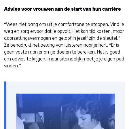
i
Advies voor vrouwen aan de start van hun carrière
e
u
“Wees niet bang om uit je comfortzone te stappen. Vind je
w
weg en zorg ervoor dat je opvalt. Het kan tijd kosten, maar
v
doorzettingsvermogen en geloof in jezelf zijn de sleutel.”
e
Ze benadrukt het belang van luisteren naar je hart. “Er is
n
geen vaste manier om je doelen te bereiken. Het is goed
s
om advies te krijgen, maar uiteindelijk moet je je eigen pad
t
vinden.”
e
r
)
(
v
e
r
w
i
j