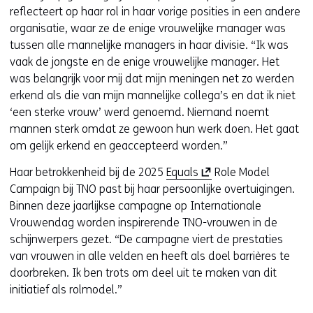
reflecteert op haar rol in haar vorige posities in een andere
organisatie, waar ze de enige vrouwelijke manager was
tussen alle mannelijke managers in haar divisie. “Ik was
vaak de jongste en de enige vrouwelijke manager. Het
was belangrijk voor mij dat mijn meningen net zo werden
erkend als die van mijn mannelijke collega’s en dat ik niet
‘een sterke vrouw’ werd genoemd. Niemand noemt
mannen sterk omdat ze gewoon hun werk doen. Het gaat
om gelijk erkend en geaccepteerd worden.”
(
Haar betrokkenheid bij de 2025
Equals
Role Model
o
Campaign bij TNO past bij haar persoonlijke overtuigingen.
p
Binnen deze jaarlijkse campagne op Internationale
e
Vrouwendag worden inspirerende TNO-vrouwen in de
n
schijnwerpers gezet. “De campagne viert de prestaties
t
van vrouwen in alle velden en heeft als doel barrières te
i
doorbreken. Ik ben trots om deel uit te maken van dit
n
initiatief als rolmodel.”
n