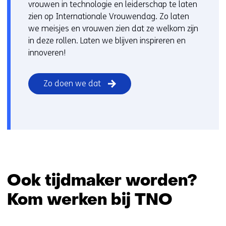
s
vrouwen in technologie en leiderschap te laten
i
zien op Internationale Vrouwendag. Zo laten
t
we meisjes en vrouwen zien dat ze welkom zijn
e
in deze rollen. Laten we blijven inspireren en
)
innoveren!
Zo doen we dat
Ook tijdmaker worden?
Kom werken bij TNO
Sla