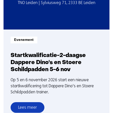
bij
Startdatum
Locatie
TNO Leiden | Sylviusweg 71, 2333 BE Leiden
2
TNO)
:
:
Informatietype:
Evenement
Startkwalificatie-2-daagse
Dappere Dino's en Stoere
Schildpadden 5-6 nov
Op 5 en 6 november 2026 start een nieuwe
startkwalificering tot Dappere Dino’s en Stoere
Schildpadden trainer.
Lees meer