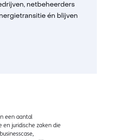
e
edrijven, netbeheerders
r
ergietransitie én blijven
e
w
e
b
s
i
t
e
)
an een aantal
en juridische zaken die
businesscase,