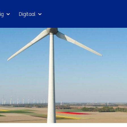
Ga
ig
Digitaal
naar
inhoud