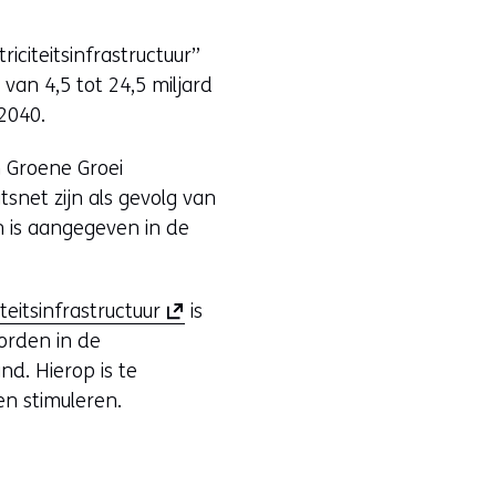
iciteitsinfrastructuur”
an 4,5 tot 24,5 miljard
 2040.
n Groene Groei
tsnet zijn als gevolg van
n is aangegeven in de
(
teitsinfrastructuur
is
o
orden in de
p
nd. Hierop is te
e
en stimuleren.
n
t
i