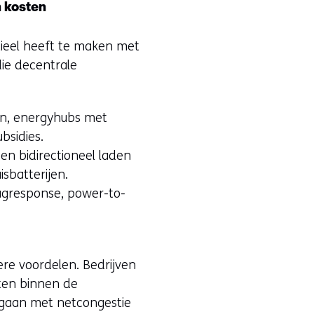
n kosten
n
n
tieel heeft te maken met
i
die decentrale
e
u
w
en, energyhubs met
v
bsidies.
e
en bidirectioneel laden
n
sbatterijen.
s
aagresponse, power-to-
t
e
r
)
ere voordelen. Bedrijven
(
iten binnen de
v
mgaan met netcongestie