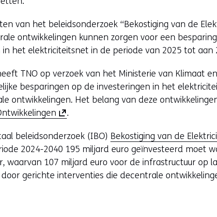
netten.
en van het beleidsonderzoek “Bekostiging van de Elektr
rale ontwikkelingen kunnen zorgen voor een besparing v
in het elektriciteitsnet in de periode van 2025 tot aan
heeft TNO op verzoek van het Ministerie van Klimaat e
jke besparingen op de investeringen in het elektricitei
ale ontwikkelingen. Het belang van deze ontwikkelinge
(
Ontwikkelingen
.
o
taal beleidsonderzoek (IBO)
Bekostiging van de Elektrici
p
periode 2024-2040 195 miljard euro geïnvesteerd moet w
e
uur, waarvan 107 miljard euro voor de infrastructuur op la
n
door gerichte interventies die decentrale ontwikkeling
t
i
n
n