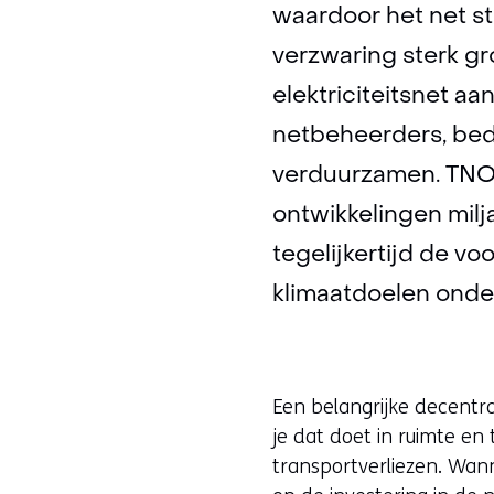
waardoor het net s
verzwaring sterk gr
elektriciteitsnet aa
netbeheerders, bedr
verduurzamen. TNO l
ontwikkelingen mil
tegelijkertijd de v
klimaatdoelen onde
Een belangrijke decentra
je dat doet in ruimte en
transportverliezen. Wan