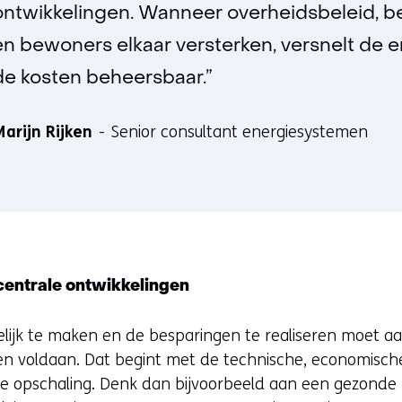
ontwikkelingen. Wanneer overheidsbeleid, b
e
w
en bewoners elkaar versterken, versnelt de en
e
de kosten beheersbaar.”
b
s
arijn Rijken
Senior consultant energiesystemen
i
t
e
)
entrale ontwikkelingen
lijk te maken en de besparingen te realiseren moet a
voldaan. Dat begint met de technische, economische 
e opschaling. Denk dan bijvoorbeeld aan een gezonde 