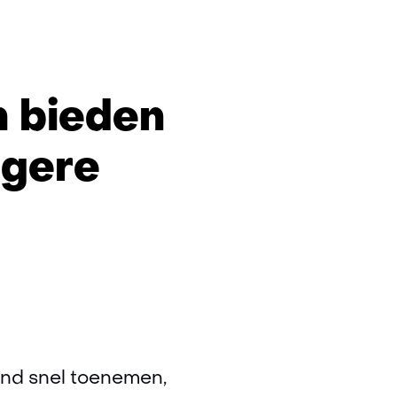
en
n bieden
agere
gen
ind snel toenemen,