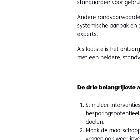
standaarden voor gebrui
Andere randvoorwaarden
systemische aanpak en de
experts.
Als laatste is het ontzo
met een heldere, standva
De drie belangrijkste
Stimuleer interventi
besparingspotentieel
doelen.
Maak de maatschappel
vragen ook weer inves