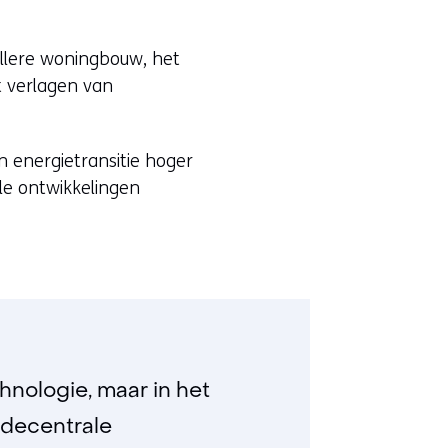
e
r
ellere woningbouw, het
w
t verlagen van
i
j
s
n energietransitie hoger
t
ale ontwikkelingen
n
a
a
r
e
e
n
a
chnologie, maar in het
n
 decentrale
d