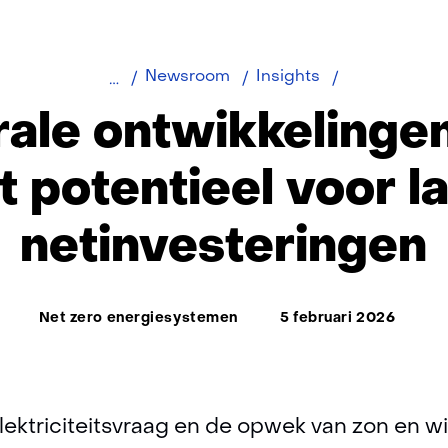
Decentrale
Newsroom
Insights
ontwikkeling
ale ontwikkelinge
bieden
groot
t potentieel voor l
potentieel
voor
netinvesteringen
lagere
netinvesterin
Thema:
Net zero energiesystemen
5 februari 2026
lektriciteitsvraag en de opwek van zon en w