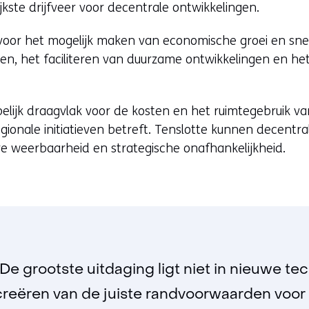
jkste drijfveer voor decentrale ontwikkelingen.
w
i
l voor het mogelijk maken van economische groei en sn
j
en, het faciliteren van duurzame ontwikkelingen en he
s
t
n
elijk draagvlak voor de kosten en het ruimtegebruik va
a
gionale initiatieven betreft. Tenslotte kunnen decentr
a
e weerbaarheid en strategische onafhankelijkheid.
r
e
e
n
a
n
d
“De grootste uitdaging ligt niet in nieuwe te
e
creëren van de juiste randvoorwaarden voor
r