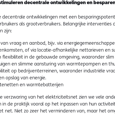
 stimuleren decentrale ontwikkelingen en bespare
i
e
e decentrale ontwikkelingen met een besparingspoten
u
rbruikers als grootverbruikers. Belangrijke interventies 
w
 zijn:
v
e
s van vraag en aanbod, bijv. via energiegemeenschapp
n
nkomsten, of via locatie-afhankelijke nettarieven en su
s
 flexibiliteit in de gebouwde omgeving, waaronder slim 
t
tuigen en slimme aansturing van warmtepompen en thui
e
liteit op bedrijventerreinen, waaronder industriële vr
r
en opslag van energie.
)
tenetten en warmtebatterijen
(
 verzwaring van het elektriciteitsnet zien we vele and
v
 in de praktijk vooral op het inpassen van hun activite
e
et net. Niet zo zeer het verminderen van, maar het o
r