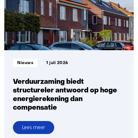
batterijen
in
Nederland:
grote
ambities,
kleine
volumes
Informatietype:
Nieuws
1 juli 2026
Verduurzaming biedt
structureler antwoord op hoge
energierekening dan
compensatie
Lees meer
over