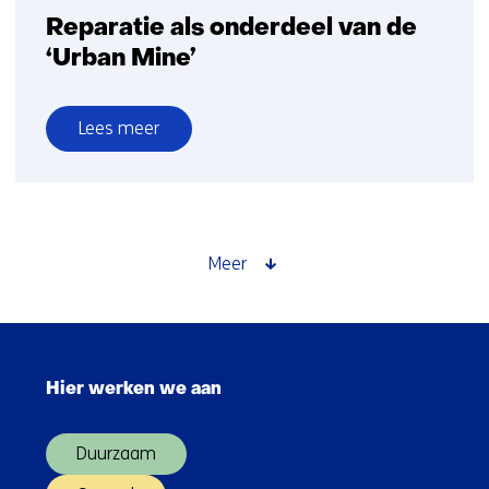
Reparatie als onderdeel van de
‘Urban Mine’
Lees meer
over
Reparatie
als
onderdeel
van
Meer
de
‘Urban
Mine’
Sla
navigatie
Hier werken we aan
over
(Hoofdnavigatie)
Duurzaam