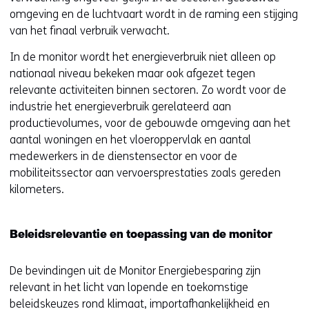
i
omgeving en de luchtvaart wordt in de raming een stijging
n
van het finaal verbruik verwacht.
n
i
In de monitor wordt het energieverbruik niet alleen op
e
nationaal niveau bekeken maar ook afgezet tegen
u
relevante activiteiten binnen sectoren. Zo wordt voor de
w
industrie het energieverbruik gerelateerd aan
v
productievolumes, voor de gebouwde omgeving aan het
e
aantal woningen en het vloeroppervlak en aantal
n
medewerkers in de dienstensector en voor de
s
mobiliteitssector aan vervoersprestaties zoals gereden
t
kilometers.
e
r
)
Beleidsrelevantie en toepassing van de monitor
(
v
De bevindingen uit de Monitor Energiebesparing zijn
e
relevant in het licht van lopende en toekomstige
r
beleidskeuzes rond klimaat, importafhankelijkheid en