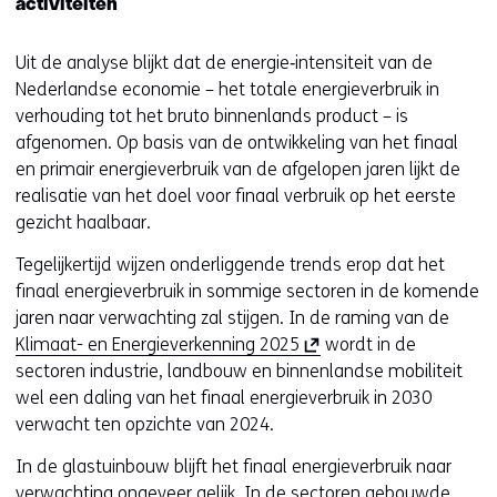
activiteiten
Uit de analyse blijkt dat de energie‑intensiteit van de
Nederlandse economie – het totale energieverbruik in
verhouding tot het bruto binnenlands product – is
afgenomen. Op basis van de ontwikkeling van het finaal
en primair energieverbruik van de afgelopen jaren lijkt de
realisatie van het doel voor finaal verbruik op het eerste
gezicht haalbaar.
Tegelijkertijd wijzen onderliggende trends erop dat het
finaal energieverbruik in sommige sectoren in de komende
jaren naar verwachting zal stijgen. In de raming van de
(
Klimaat- en Energieverkenning 2025
wordt in de
o
sectoren industrie, landbouw en binnenlandse mobiliteit
p
wel een daling van het finaal energieverbruik in 2030
e
verwacht ten opzichte van 2024.
n
In de glastuinbouw blijft het finaal energieverbruik naar
t
verwachting ongeveer gelijk. In de sectoren gebouwde