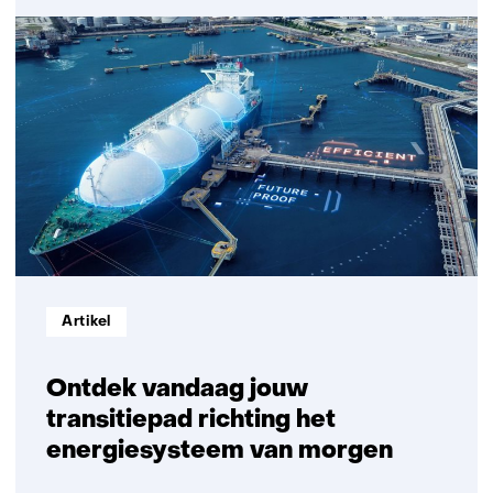
Verduurzaming
biedt
structureler
antwoord
op
hoge
energierekening
dan
compensatie
Informatietype:
Artikel
Ontdek vandaag jouw
transitiepad richting het
energiesysteem van morgen