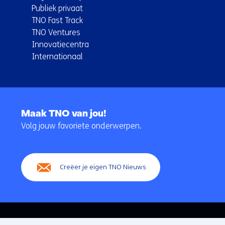
Publiek privaat
TNO Fast Track
TNO Ventures
Innovatiecentra
Internationaal
Terug
naar
Maak TNO van jou!
navigatie
Volg jouw favoriete onderwerpen.
(Hoofdnavigatie)
Creëer je eigen TNO Nieuws