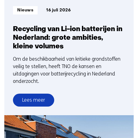
Informatietype:
Nieuws
16 juli 2026
Recycling van Li-ion batterijen in
Nederland: grote ambities,
kleine volumes
Om de beschikbaarheid van kritieke grondstoffen
veilig te stellen, heeft TNO de kansen en
uitdagingen voor batterijrecycling in Nederland
onderzocht.
Lees meer
over
Recycling
van
Li-
ion