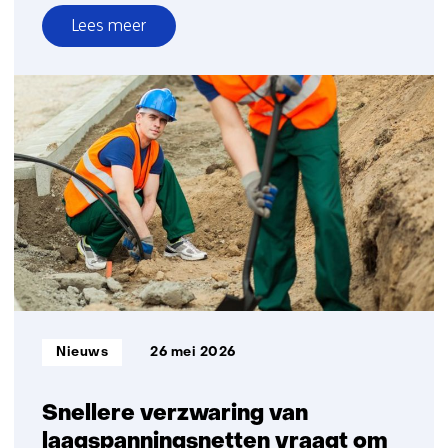
Lees meer
over
Ontdek
vandaag
jouw
transitiepad
richting
het
energiesysteem
van
morgen
Informatietype:
Nieuws
26 mei 2026
Snellere verzwaring van
laagspanningsnetten vraagt om