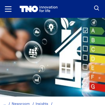
Ga
naar
inhoud
Monitor
Newsroom
Insights