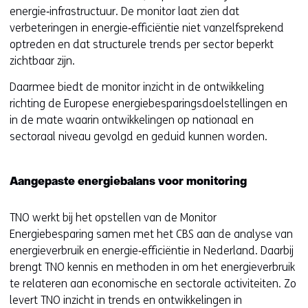
w
energie‑infrastructuur. De monitor laat zien dat
i
verbeteringen in energie‑efficiëntie niet vanzelfsprekend
j
optreden en dat structurele trends per sector beperkt
s
zichtbaar zijn.
t
Daarmee biedt de monitor inzicht in de ontwikkeling
n
richting de Europese energiebesparingsdoelstellingen en
a
in de mate waarin ontwikkelingen op nationaal en
a
sectoraal niveau gevolgd en geduid kunnen worden.
r
e
e
Aangepaste energiebalans voor monitoring
n
a
TNO werkt bij het opstellen van de Monitor
n
Energiebesparing samen met het CBS aan de analyse van
d
energieverbruik en energie‑efficiëntie in Nederland. Daarbij
e
brengt TNO kennis en methoden in om het energieverbruik
r
te relateren aan economische en sectorale activiteiten. Zo
e
levert TNO inzicht in trends en ontwikkelingen in
w