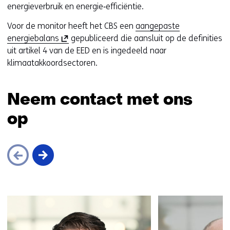
energieverbruik en energie‑efficiëntie.
e
b
Voor de monitor heeft het CBS een
aangepaste
s
(
energiebalans
gepubliceerd die aansluit op de definities
i
o
uit artikel 4 van de EED en is ingedeeld naar
t
p
klimaatakkoordsectoren.
e
e
)
n
Neem contact met ons
t
i
op
n
n
i
e
u
w
Sla
v
navigatie
e
over
n
(Neem