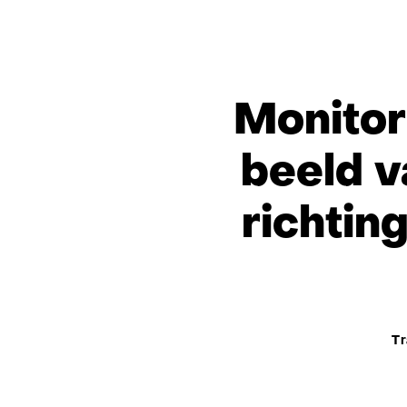
Monitor
beeld 
richtin
The
Tr