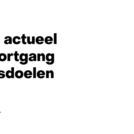
ring
 actueel
ortgang
gsdoelen
6