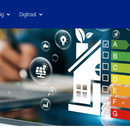
Ga
ig
Digitaal
naar
inhoud