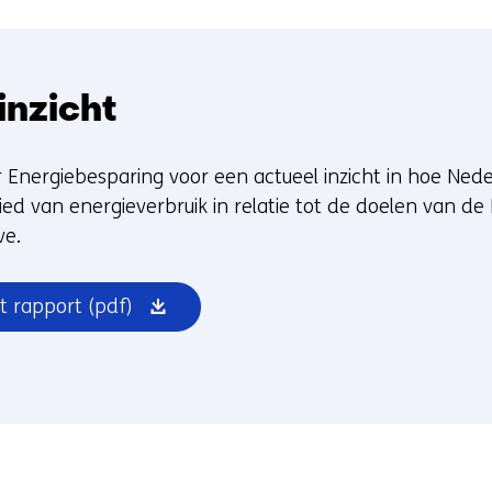
inzicht
r Energiebesparing voor een actueel inzicht in hoe Ned
ied van energieverbruik in relatie tot de doelen van d
ve.
(opent
t rapport
(pdf)
in
nieuw
venster)