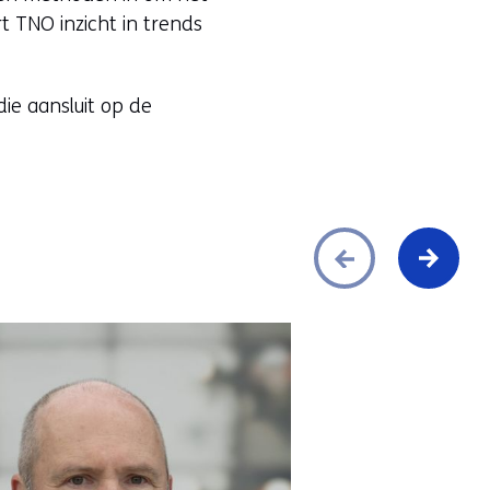
n
t TNO inzicht in trends
a
a
r
ie aansluit op de
e
e
n
a
n
d
e
r
e
w
e
b
s