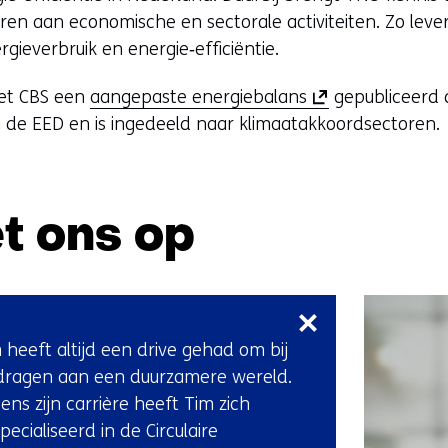
eren aan economische en sectorale activiteiten. Zo lever
gieverbruik en energie‑efficiëntie.
(
het CBS een
aangepaste energiebalans
gepubliceerd d
o
van de EED en is ingedeeld naar klimaatakkoordsectoren.
p
e
n
t ons op
t
i
Sla
n
navigatie
n
over
i
 heeft altijd een drive gehad om bij
(Neem
e
dragen aan een duurzamere wereld.
contact
u
dens zijn carrière heeft Tim zich
met
w
pecialiseerd in de Circulaire
ons
v