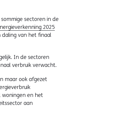
in sommige sectoren in de
(
Energieverkenning 2025
o
 daling van het finaal
p
e
elijk. In de sectoren
n
naal verbruik verwacht.
t
i
ken maar ook afgezet
n
ergieverbruik
n
l woningen en het
i
eitssector aan
e
u
w
v