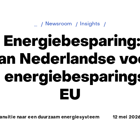
Monitor
Newsroom
Insights
Energiebespa
 Energiebesparing:
van Nederlandse vo
g energiebesparin
EU
ma:
ansitie naar een duurzaam energiesysteem
12 mei 202