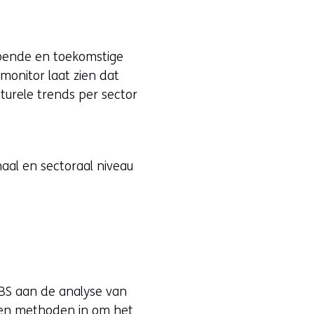
e
n
s
lopende en toekomstige
t
 monitor laat zien dat
e
turele trends per sector
r
)
(
aal en sectoraal niveau
v
e
r
w
i
j
s
BS aan de analyse van
t
s en methoden in om het