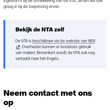
ingebracht bij de ontwikkeling van de NTA, zetten we ook
graag in bij de toepassing ervan.
Bekijk de NTA zelf
(
De NTA is ​
beschikbaar via de website van NEN
o
. Overheden kunnen er kosteloos gebruik
p
van maken. Binnenkort wordt de NTA ook nog
e
vertaald naar het Engels.
n
t
i
n
n
Neem contact met ons
i
e
op
u