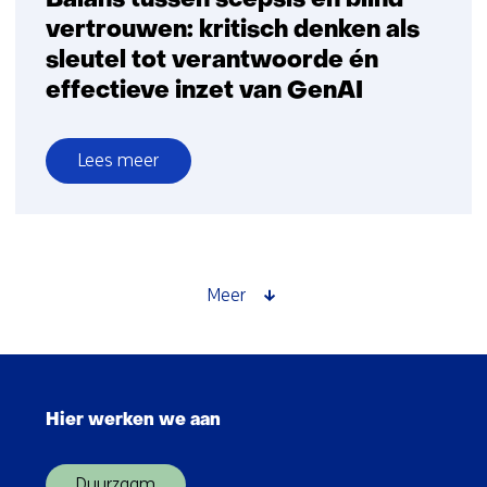
Balans tussen scepsis en blind
vertrouwen: kritisch denken als
sleutel tot verantwoorde én
effectieve inzet van GenAI
Lees meer
over
Balans
tussen
scepsis
en
Meer
blind
vertrouwen:
kritisch
Sla
denken
navigatie
als
Hier werken we aan
over
sleutel
(Hoofdnavigatie)
tot
Duurzaam