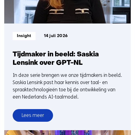
)
Informatietype:
Insight
14 juli 2026
Tijdmaker in beeld: Saskia
Lensink over GPT-NL
In deze serie brengen we onze tijdmakers in beeld.
Saskia Lensink past haar kennis over taal- en
spraaktechnologieën toe bij de ontwikkeling van
een Nederlands AI-taalmodel.
Lees meer
over
Tijdmaker