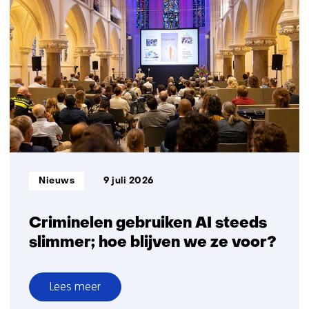
in
beeld:
Saskia
Lensink
over
GPT-
NL
Informatietype:
Nieuws
9 juli 2026
Criminelen gebruiken AI steeds
slimmer; hoe blijven we ze voor?
Lees meer
over