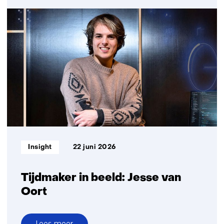
Criminelen
gebruiken
AI
steeds
slimmer;
hoe
blijven
we
ze
voor?
Informatietype:
Insight
22 juni 2026
Tijdmaker in beeld: Jesse van
Oort
Lees meer