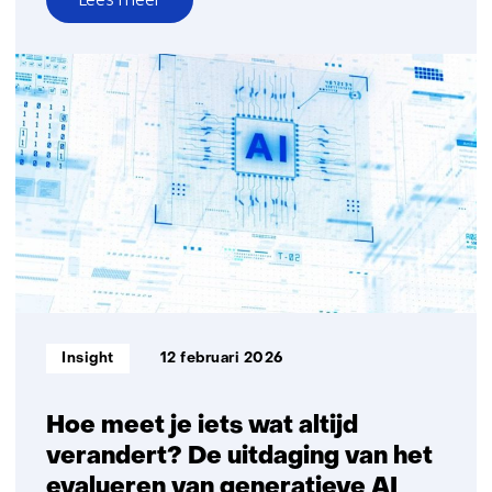
over
Tijdmaker
in
beeld:
Jesse
van
Oort
Informatietype:
Insight
12 februari 2026
Hoe meet je iets wat altijd
verandert? De uitdaging van het
evalueren van generatieve AI