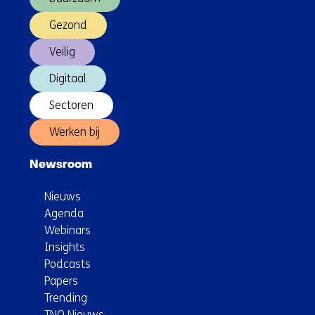
verantwoorde
én
Gezond
effectieve
Veilig
inzet
van
Digitaal
GenAI
Sectoren
Werken bij
Newsroom
Nieuws
Agenda
Webinars
Insights
Podcasts
Papers
Trending
TNO Nieuws