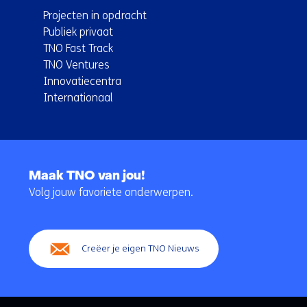
Projecten in opdracht
Publiek privaat
TNO Fast Track
TNO Ventures
Innovatiecentra
Internationaal
Terug
naar
Maak TNO van jou!
navigatie
Volg jouw favoriete onderwerpen.
(Hoofdnavigatie)
Creëer je eigen TNO Nieuws