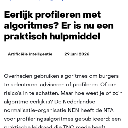
profileren
met
Eerlijk profileren met
algoritmes?
Er
algoritmes? Er is nu een
is
praktisch hulpmiddel
nu
een
praktisch
Thema:
hulpmiddel
Artificiële intelligentie
29 juni 2026
Overheden gebruiken algoritmes om burgers
te selecteren, adviseren of profileren. Of om
risico’s in te schatten. Maar hoe weet je of zo’n
algoritme eerlijk is? De Nederlandse
normalisatie-organisatie NEN heeft de NTA
voor profileringsalgoritmes gepubliceerd: een
praktische leidraad die TNO mede heeft