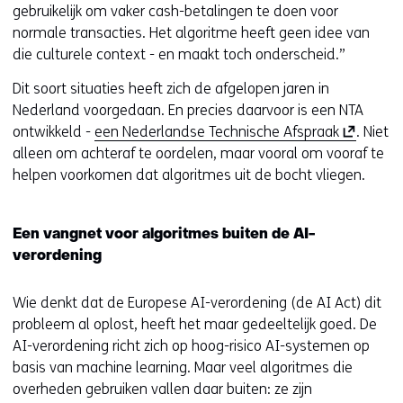
gebruikelijk om vaker cash-betalingen te doen voor
normale transacties. Het algoritme heeft geen idee van
die culturele context - en maakt toch onderscheid.”
Dit soort situaties heeft zich de afgelopen jaren in
Nederland voorgedaan. En precies daarvoor is een NTA
(
ontwikkeld -
een Nederlandse Technische Afspraak
. Niet
o
alleen om achteraf te oordelen, maar vooral om vooraf te
p
helpen voorkomen dat algoritmes uit de bocht vliegen.
e
n
Een vangnet voor algoritmes buiten de AI-
t
verordening
i
n
Wie denkt dat de Europese AI-verordening (de AI Act) dit
n
probleem al oplost, heeft het maar gedeeltelijk goed. De
i
AI-verordening richt zich op hoog-risico AI-systemen op
e
basis van machine learning. Maar veel algoritmes die
u
overheden gebruiken vallen daar buiten: ze zijn
w