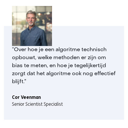
a
r
e
e
n
a
n
“Over hoe je een algoritme technisch
d
opbouwt, welke methoden er zijn om
e
bias te meten, en hoe je tegelijkertijd
r
e
zorgt dat het algoritme ook nog effectief
w
blijft.”
e
b
Cor Veenman
s
Senior Scientist Specialist
i
t
e