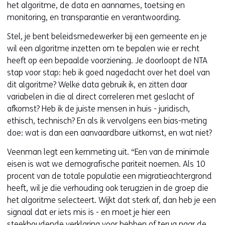
het algoritme, de data en aannames, toetsing en
monitoring, en transparantie en verantwoording.
Stel, je bent beleidsmedewerker bij een gemeente en je
wil een algoritme inzetten om te bepalen wie er recht
heeft op een bepaalde voorziening. Je doorloopt de NTA
stap voor stap: heb ik goed nagedacht over het doel van
dit algoritme? Welke data gebruik ik, en zitten daar
variabelen in die al direct correleren met geslacht of
afkomst? Heb ik de juiste mensen in huis - juridisch,
ethisch, technisch? En als ik vervolgens een bias-meting
doe: wat is dan een aanvaardbare uitkomst, en wat niet?
Veenman legt een kernmeting uit. “Een van de minimale
eisen is wat we demografische pariteit noemen. Als 10
procent van de totale populatie een migratieachtergrond
heeft, wil je die verhouding ook terugzien in de groep die
het algoritme selecteert. Wijkt dat sterk af, dan heb je een
signaal dat er iets mis is - en moet je hier een
steekhoudende verklaring voor hebben of terug naar de