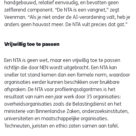
handgebouwd, relatief eenvoudig, en bevatten geen
v
zelflerend component. “De NTA is een vangnet,” zegt
e
Veenman. “Als je niet onder de AI-verordening valt, heb je
n
anders geen houvast meer. De NTA vult precies dat gat.”
s
t
e
Vrijwillig toe te passen
r
)
Een NTA is geen wet, maar een vrijwillig toe te passen
(
richtlijn die door NEN wordt uitgebracht. Een NTA kan
v
sneller tot stand komen dan een formele norm, waardoor
e
organisaties eerder kunnen beschikken over bruikbare
r
afspraken. De NTA voor profileringsalgoritmes is het
w
resultaat van ruim een jaar werk door 35 organisaties:
i
overheidsorganisaties zoals de Belastingdienst en het
j
ministerie van Binnenlandse Zaken, onderzoeksinstituten,
s
universiteiten en maatschappelijke organisaties.
t
Techneuten, juristen en ethici zaten samen aan tafel.
n
a