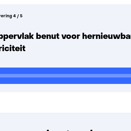
vering 4 / 5
ppervlak benut voor hernieuwba
riciteit