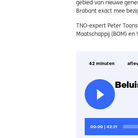
gebied van nieuwe genera
Brabant exact mee bezig,
TNO-expert Peter Toonss
Maatschappij (BOM) en Y
Afspeelduur:
42 minuten
afle
Belui
Audiospeler
Huidige
Totale
00:00
|
42:21
tijd
looptijd