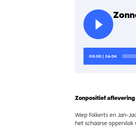
Zonn
Audiospeler
Huidige
Totale
00:00
|
36:04
tijd
looptijd
Zonpositief aflevering
Wiep Folkerts en Jan-Ja
het schaarse oppervlak 