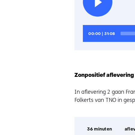
Audiospeler
Huidige
Totale
00:00
|
31:08
tijd
looptijd
Zonpositief aflevering
In aflevering 2 gaan Fr
Folkerts van TNO in gesp
Afspeelduur:
36 minuten
aflev