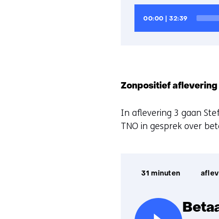
Audiospeler
Huidige
Totale
00:00
|
32:39
tijd
looptijd
Zonpositief aflevering
In aflevering 3 gaan Ste
TNO in gesprek over be
Afspeelduur:
31 minuten
aflev
Betaa