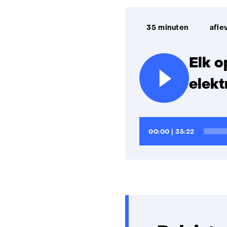
Afspeelduur:
35 minuten
afle
Elk o
elekt
Audiospeler
Huidige
Totale
00:00
|
35:22
tijd
looptijd