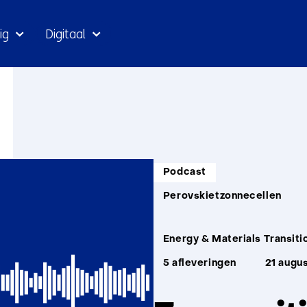
Ga
ig
Digitaal
naar
inhoud
Informatietype:
Podcast
Thema:
Perovskietzonnecellen
Unit:
Energy & Materials Transiti
5 afleveringen
21 augu