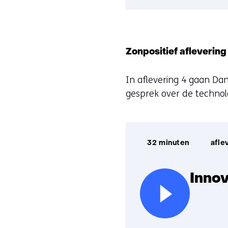
Zonpositief aflevering
In aflevering 4 gaan Da
gesprek over de technol
Afspeelduur:
32 minuten
afle
Innov