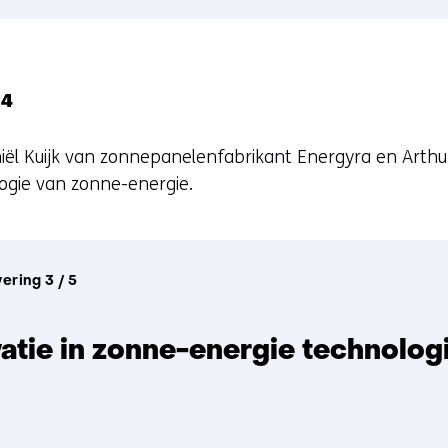
 4
niël Kuijk van zonnepanelenfabrikant Energyra en Arth
ogie van zonne-energie.
vering 3 / 5
atie in zonne-energie technolog