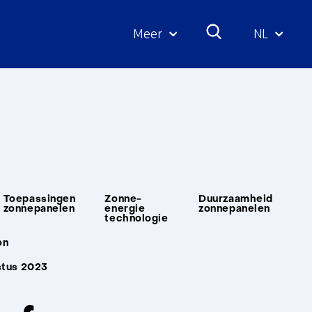
Meer
NL
Geselecte
taal:
Toepassingen
Zonne-
Duurzaamheid
zonnepanelen
energie
zonnepanelen
technologie
on
stus 2023