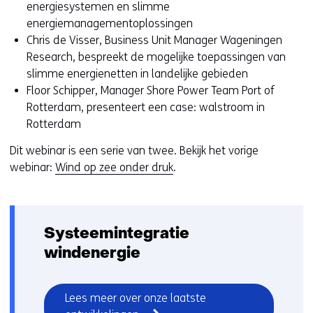
j
energiesystemen en slimme
z
energiemanagementoplossingen
i
Chris de Visser, Business Unit Manager Wageningen
g
Research, bespreekt de mogelijke toepassingen van
e
slimme energienetten in landelijke gebieden
n
Floor Schipper, Manager Shore Power Team Port of
Rotterdam, presenteert een case: walstroom in
Rotterdam
Dit webinar is een serie van twee. Bekijk het vorige
webinar:
Wind op zee onder druk
.
Systeemintegratie
windenergie
Lees meer over onze laatste