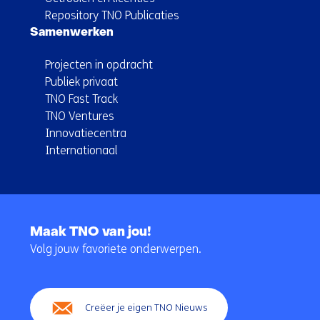
Repository TNO Publicaties
Samenwerken
Projecten in opdracht
Publiek privaat
TNO Fast Track
TNO Ventures
Innovatiecentra
Internationaal
Terug
naar
Maak TNO van jou!
navigatie
Volg jouw favoriete onderwerpen.
(Hoofdnavigatie)
Creëer je eigen TNO Nieuws