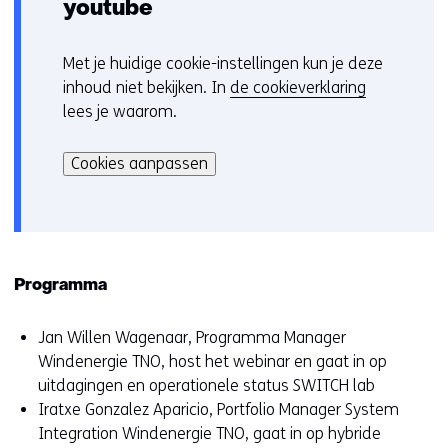
youtube
Met je huidige cookie-instellingen kun je deze
C
inhoud niet bekijken. In
de cookieverklaring
o
lees je waarom.
o
Hier
k
kan
i
Cookies aanpassen
het
e
gebruik
v
van
o
cookies
o
op
r
Programma
deze
k
website
e
Jan Willen Wagenaar, Programma Manager
worden
u
Windenergie TNO, host het webinar en gaat in op
toegestaan
r
uitdagingen en operationele status SWITCH lab
of
w
Iratxe Gonzalez Aparicio, Portfolio Manager System
geweigerd.
i
Integration Windenergie TNO, gaat in op hybride