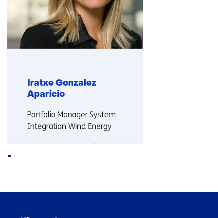
Iratxe Gonzalez
Aparicio
Functie:
Portfolio Manager System
Integration Wind Energy
Meer over Iratxe
Terug
naar
Sla
navigatie
navigatie
(Neem