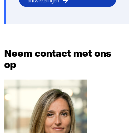
ontwikkelingen
Neem contact met ons
op
Sla
navigatie
over
(Neem
contact
met
ons
op)