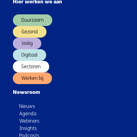
Hier werken we aan
over
contact
(Hoofdnavigatie)
met
Duurzaam
ons
op)
Gezond
Veilig
Digitaal
Sectoren
Werken bij
Newsroom
Nieuws
Agenda
Webinars
Insights
Podcasts