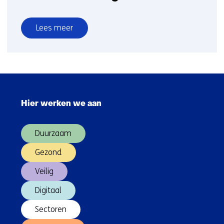
Lees meer
over
TNO
en
Janssen
Sla
ondertekenen
navigatie
intentieverklaring
Hier werken we aan
over
(Hoofdnavigatie)
Duurzaam
Gezond
Veilig
Digitaal
Sectoren