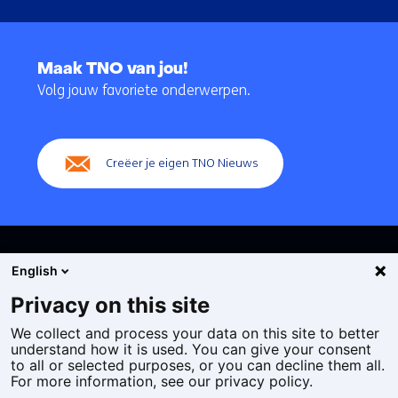
Terug
naar
Maak TNO van jou!
navigatie
Volg jouw favoriete onderwerpen.
(Hoofdnavigatie)
Creëer je eigen TNO Nieuws
English
Privacy on this site
We collect and process your data on this site to better
Cookies
understand how it is used. You can give your consent
Privacy statement
to all or selected purposes, or you can decline them all.
Toegankelijkheid
For more information, see our privacy policy.
Disclaimer