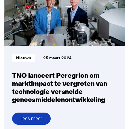
de
krachten
voor
toegankelijke
en
betaalbare
therapieën
Informatietype:
Nieuws
25 maart 2024
TNO lanceert Peregrion om
marktimpact te vergroten van
technologie versnelde
geneesmiddelenontwikkeling
Lees meer
over