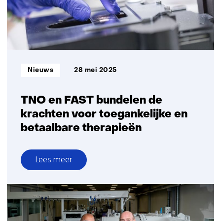
kinderen
met
overgewicht
Informatietype:
Nieuws
28 mei 2025
TNO en FAST bundelen de
krachten voor toegankelijke en
betaalbare therapieën
Lees meer
over
TNO
en
FAST
bundelen