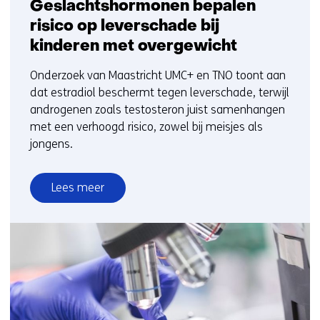
Geslachtshormonen bepalen
risico op leverschade bij
kinderen met overgewicht
Onderzoek van Maastricht UMC+ en TNO toont aan
dat estradiol beschermt tegen leverschade, terwijl
androgenen zoals testosteron juist samenhangen
met een verhoogd risico, zowel bij meisjes als
jongens.
Lees meer
over
Geslachtshormonen
bepalen
risico
op
leverschade
bij