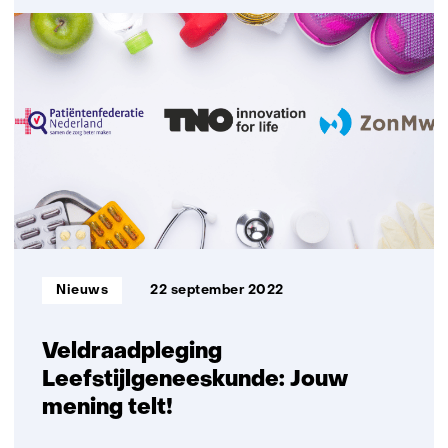
TNO
lanceert
Peregrion
om
marktimpact
te
vergroten
van
technologie
versnelde
geneesmiddelenontwikkeling
Informatietype:
Nieuws
22 september 2022
Veldraadpleging
Leefstijlgeneeskunde: Jouw
mening telt!