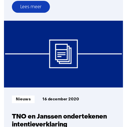
Lees meer
over
Veldraadpleging
Leefstijlgeneeskunde:
Jouw
mening
telt!
Informatietype:
Nieuws
16 december 2020
TNO en Janssen ondertekenen
intentieverklaring