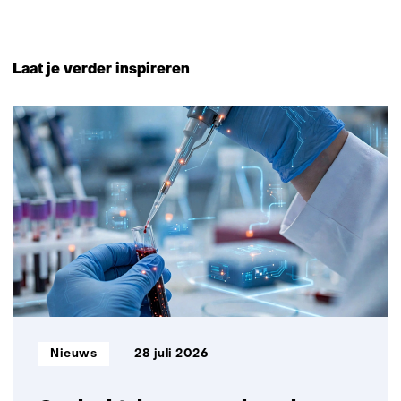
Laat je verder inspireren
5
resultaten,
getoond
1
t/m
5
Informatietype:
Nieuws
28 juli 2026