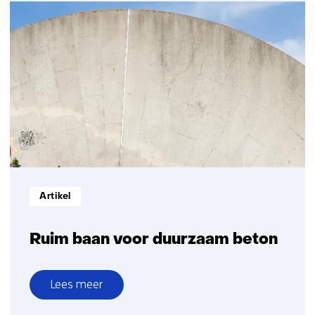
Twin
Lab
voor
de
gebouwde
omgeving
Informatietype:
Artikel
Ruim baan voor duurzaam beton
Lees meer
over