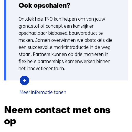
w
Ook opschalen?
e
i
Ontdek hoe TNO kan helpen om van jouw
g
grondstof of concept een kansrijk en
e
opschaalbaar biobased bouwproduct te
r
maken. Samen overwinnen we obstakels die
d
een succesvolle marktintroductie in de weg
.
staan. Partners kunnen op drie manieren in
flexibele partnerships samenwerken binnen
het innovatiecentrum:
over
Meer informatie
tonen
Ook
opschalen?
Neem contact met ons
op