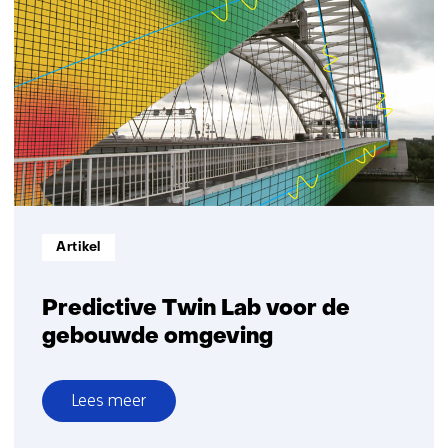
and
Structures
Informatietype:
Artikel
Predictive Twin Lab voor de
gebouwde omgeving
Lees meer
over
Predictive