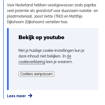
t
Voor Nederland hebben vezelgewassen zoals paprika
u
g
veel potentie als grondstof voor duurzaam isolatie- en
r
e
plaatmateriaal. Joost Vette (TNO) en Matthijs
w
b
Dijkshoorn (Dijkshoorn) vertellen hoe.
i
r
j
u
z
Bekijk op youtube
i
i
k
g
v
e
Met je huidige cookie-instellingen kun je
C
a
n
deze inhoud niet bekijken. In
de
o
n
cookieverklaring
lees je waarom.
o
c
H
k
o
i
i
Cookies aanpassen
o
e
e
k
r
v
i
k
o
e
a
Lees meer
o
s
n
r