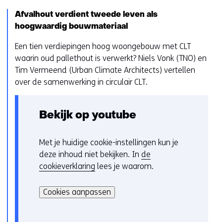
o
h
k
p
e
Afvalhout verdient tweede leven als
e
d
t
hoogwaardig bouwmateriaal
u
e
g
r
Een tien verdiepingen hoog woongebouw met CLT
z
e
w
waarin oud pallethout is verwerkt? Niels Vonk (TNO) en
e
b
i
Tim Vermeend (Urban Climate Architects) vertellen
w
r
j
over de samenwerking in circulair CLT.
e
u
z
b
i
i
s
k
g
Bekijk op youtube
i
v
e
t
a
n
Met je huidige cookie-instellingen kun je
C
e
n
deze inhoud niet bekijken. In
de
o
w
c
cookieverklaring
lees je waarom.
o
o
o
H
k
r
o
i
i
Cookies aanpassen
d
k
e
e
e
i
r
v
n
e