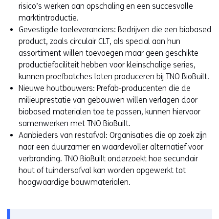
g
risico’s werken aan opschaling en een succesvolle
r
e
marktintroductie.
d
r
Gevestigde toeleveranciers: Bedrijven die een biobased
e
d
product, zoals circulair CLT, als special aan hun
n
.
assortiment willen toevoegen maar geen geschikte
t
productiefaciliteit hebben voor kleinschalige series,
o
kunnen proefbatches laten produceren bij TNO BioBuilt.
e
Nieuwe houtbouwers: Prefab-producenten die de
g
milieuprestatie van gebouwen willen verlagen door
e
biobased materialen toe te passen, kunnen hiervoor
s
samenwerken met TNO BioBuilt.
t
Aanbieders van restafval: Organisaties die op zoek zijn
a
naar een duurzamer en waardevoller alternatief voor
a
verbranding. TNO BioBuilt onderzoekt hoe secundair
n
hout of tuindersafval kan worden opgewerkt tot
o
hoogwaardige bouwmaterialen.
f
g
e