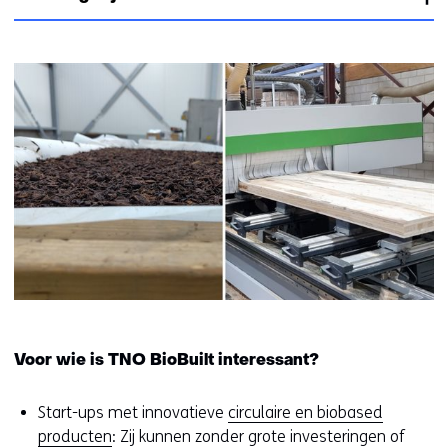
k
r
n
i
d
t
e
.
o
s
e
o
g
p
e
d
s
e
t
z
a
e
a
w
n
e
o
b
f
s
g
i
e
Voor wie is TNO BioBuilt interessant?
t
w
e
e
Start-ups met innovatieve
circulaire en biobased
w
i
producten
: Zij kunnen zonder grote investeringen of
o