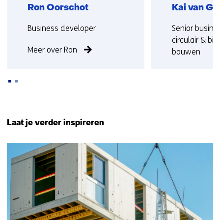
Ron Oorschot
Kai van Go
Functie:
Functie:
Business developer
Senior busine
circulair & bi
Meer over Ron
bouwen
Meer over Kai
Terug
naar
Laat je verder inspireren
navigatie
(Neem
8
contact
resultaten,
met
getoond
ons
1
op)
t/m
5