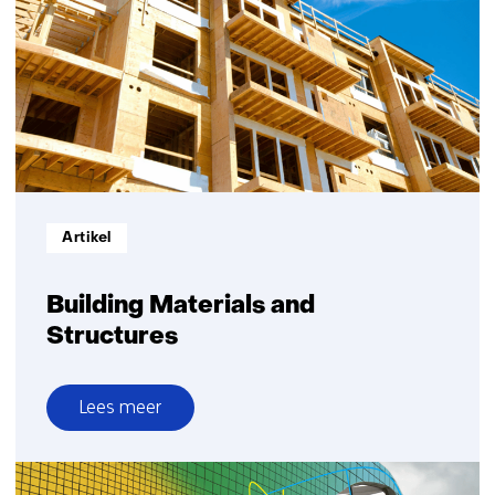
Informatietype:
Artikel
Building Materials and
Structures
Lees meer
over
Building
Materials