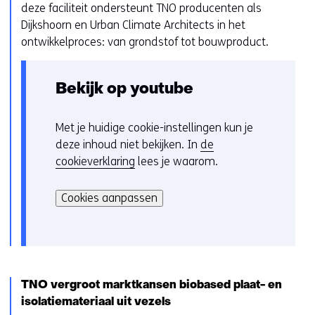
deze faciliteit ondersteunt TNO producenten als
Dijkshoorn en Urban Climate Architects in het
ontwikkelproces: van grondstof tot bouwproduct.
Bekijk op youtube
Met je huidige cookie-instellingen kun je
C
deze inhoud niet bekijken. In
de
o
cookieverklaring
lees je waarom.
o
H
k
i
i
Cookies aanpassen
e
e
r
v
k
o
a
o
n
r
TNO vergroot marktkansen biobased plaat- en
h
k
isolatiemateriaal uit vezels
e
e