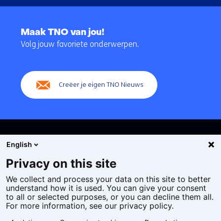
Terug
naar
Maak TNO van jou!
navigatie
Volg jouw favoriete onderwerpen.
(Hoofdnavigatie)
Creëer je eigen TNO Nieuws
English
Privacy on this site
We collect and process your data on this site to better
Cookies
understand how it is used. You can give your consent
Privacy statement
to all or selected purposes, or you can decline them all.
Toegankelijkheid
For more information, see our privacy policy.
Disclaimer