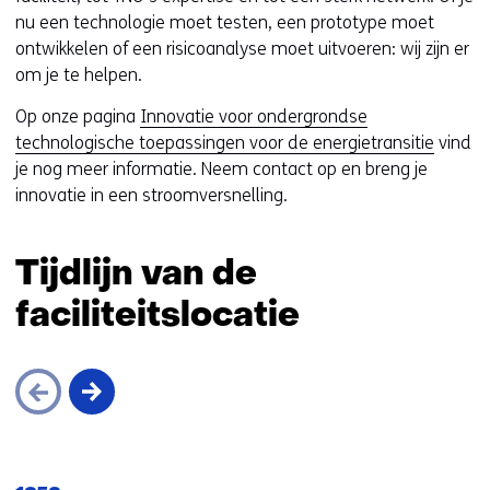
e
nu een technologie moet testen, een prototype moet
e
ontwikkelen of een risicoanalyse moet uitvoeren: wij zijn er
n
om je te helpen.
a
Op onze pagina
Innovatie voor ondergrondse
n
technologische toepassingen voor de energietransitie
vind
d
je nog meer informatie. Neem contact op en breng je
e
innovatie in een stroomversnelling.
r
e
w
Tijdlijn van de
e
b
faciliteitslocatie
s
i
t
e
)
Sla