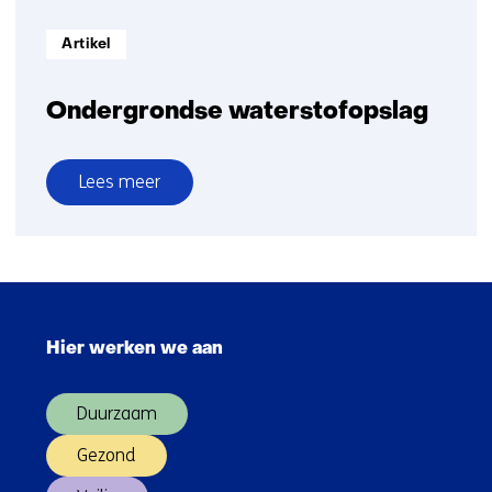
Informatietype:
Artikel
Ondergrondse waterstofopslag
Lees meer
over
Ondergrondse
waterstofopslag
Sla
navigatie
Hier werken we aan
over
(Hoofdnavigatie)
Duurzaam
Gezond