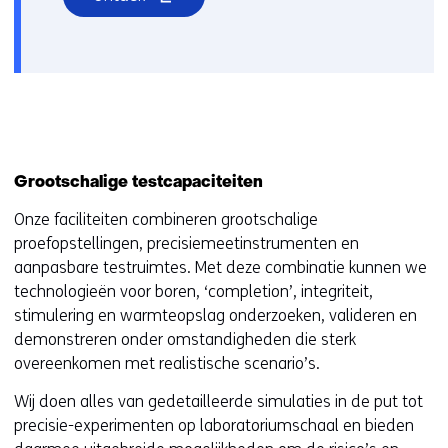
in
g
nieuw
e
venster)
n
(verwijst
naar
een
andere
Grootschalige testcapaciteiten
website)
Onze faciliteiten combineren grootschalige
proefopstellingen, precisiemeetinstrumenten en
aanpasbare testruimtes. Met deze combinatie kunnen we
technologieën voor boren, ‘completion’, integriteit,
stimulering en warmteopslag onderzoeken, valideren en
demonstreren onder omstandigheden die sterk
overeenkomen met realistische scenario’s.
Wij doen alles van gedetailleerde simulaties in de put tot
precisie-experimenten op laboratoriumschaal en bieden