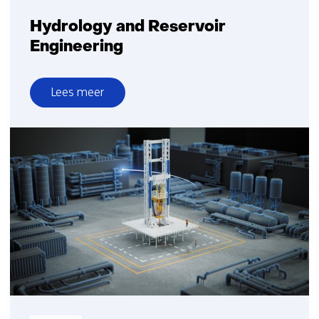
Hydrology and Reservoir
Engineering
Lees meer
over
Hydrology
and
Reservoir
Engineering