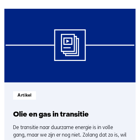
navigatie
(Neem
5
contact
resultaten,
met
getoond
ons
1
op)
t/m
5
Informatietype:
Artikel
Olie en gas in transitie
De transitie naar duurzame energie is in volle
gang, maar we zijn er nog niet. Zolang dat zo is, wil