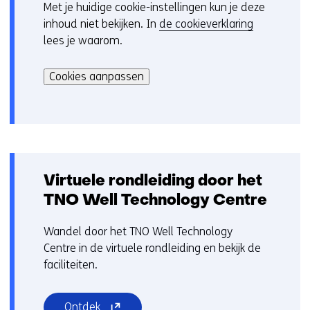
Met je huidige cookie-instellingen kun je deze
C
inhoud niet bekijken. In
de cookieverklaring
o
lees je waarom.
o
Hier
k
kan
i
Cookies aanpassen
het
e
gebruik
v
van
o
cookies
o
op
r
deze
k
Virtuele rondleiding door het
website
e
TNO Well Technology Centre
worden
u
toegestaan
r
Wandel door het TNO Well Technology
of
w
Centre in de virtuele rondleiding en bekijk de
geweigerd.
i
faciliteiten.
j
z
(opent
Ontdek
i