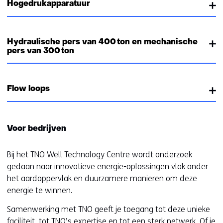
n
Hogedrukapparatuur
s
t
e
Hydraulische pers van 400 ton en mechanische
r
pers van 300 ton
)
(
v
Flow loops
e
r
w
Voor bedrijven
i
j
Bij het TNO Well Technology Centre wordt onderzoek
s
gedaan naar innovatieve energie-oplossingen vlak onder
t
het aardoppervlak en duurzamere manieren om deze
n
energie te winnen.
a
a
Samenwerking met TNO geeft je toegang tot deze unieke
r
faciliteit, tot TNO’s expertise en tot een sterk netwerk. Of je