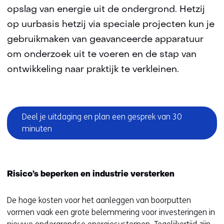
opslag van energie uit de ondergrond. Hetzij
op uurbasis hetzij via speciale projecten kun je
gebruikmaken van geavanceerde apparatuur
om onderzoek uit te voeren en de stap van
ontwikkeling naar praktijk te verkleinen.
Sla
Deel je uitdaging en plan een gesprek van 30
navigatie
minuten
over
(onderliggende
onderwerpen)
Terug
naar
Risico’s beperken en industrie versterken
navigatie
(onderliggende
De hoge kosten voor het aanleggen van boorputten
onderwerpen)
vormen vaak een grote belemmering voor investeringen in