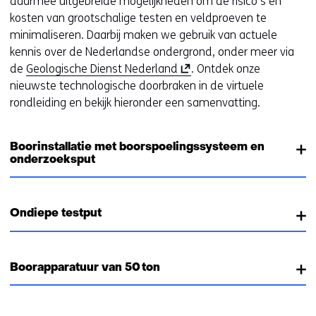
daarmee uitgebreide mogelijkheden om de risico’s en
kosten van grootschalige testen en veldproeven te
minimaliseren.
Daarbij maken we gebruik van actuele
kennis over de Nederlandse ondergrond, onder meer via
(
de
Geologische Dienst Nederland
.
Ontdek onze
o
nieuwste technologische doorbraken in de virtuele
p
rondleiding en bekijk hieronder een samenvatting.
e
n
Boorinstallatie met boorspoelingssysteem en
t
onderzoeksput
i
n
n
Ondiepe testput
i
e
u
Boorapparatuur van 50 ton
w
v
e