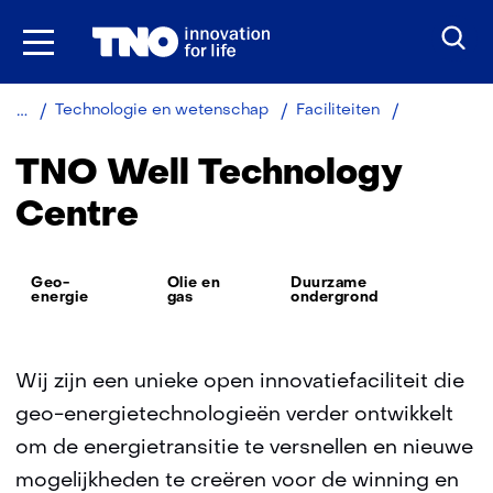
Ga
naar
inhoud
TNO
Technologie en wetenschap
Faciliteiten
Well
Technology
TNO Well Technology
Centre
Centre
Thema:
Geo-
Olie en
Duurzame
energie
gas
ondergrond
Wij zijn een unieke open innovatiefaciliteit die
geo-energietechnologieën verder ontwikkelt
om de energietransitie te versnellen en nieuwe
mogelijkheden te creëren voor de winning en