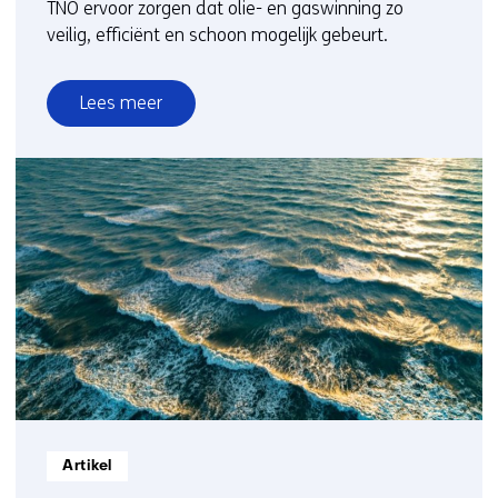
TNO ervoor zorgen dat olie- en gaswinning zo
veilig, efficiënt en schoon mogelijk gebeurt.
Lees meer
over
Olie
en
gas
in
transitie
Informatietype:
Artikel