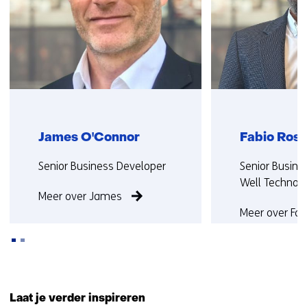
op)
James O'Connor
Fabio Ros
Functie:
Functie:
Senior Business Developer
Senior Busine
Well Technol
Meer over James
Meer over Fab
Terug
naar
Laat je verder inspireren