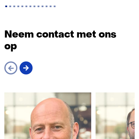
Terug
naar
Neem contact met ons
navigatie
op
Sla
navigatie
over
(Neem
contact
met
ons