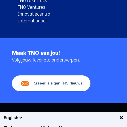
TNO Fast Track
TNO Ventures
Innovatiecentra
Internationaal
Terug
naar
Maak TNO van jou!
navigatie
Volg jouw favoriete onderwerpen.
(Hoofdnavigatie)
Creëer je eigen TNO Nieuws
English