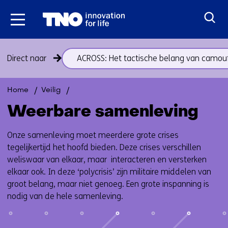
Ga
naar
inhoud
Sla
Direct naar
ACROSS: Het tactische belang van camou
navigatie
over
(onderwerpen
Terug
Weerbare
Home
Veilig
onder
naar
samenleving
Weerbare samenleving
thema
navigatie
Weerbare
(onderwerpen
Onze samenleving moet meerdere grote crises
samenleving)
onder
tegelijkertijd het hoofd bieden. Deze crises verschillen
thema
weliswaar van elkaar, maar interacteren en versterken
Weerbare
elkaar ook. In deze ‘polycrisis’ zijn militaire middelen van
samenleving)
groot belang, maar niet genoeg. Een grote inspanning is
nodig van de hele samenleving.