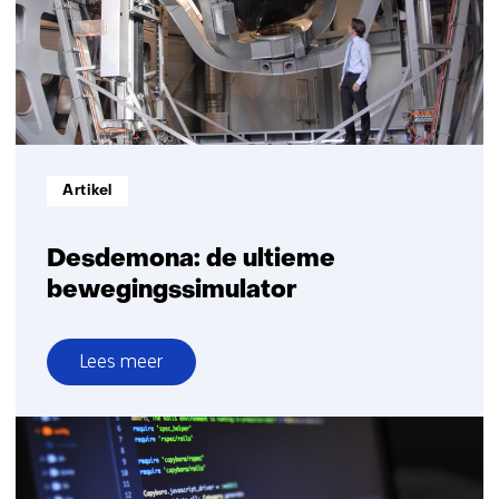
Informatietype:
Artikel
Desdemona: de ultieme
bewegingssimulator
Lees meer
over
Desdemona:
de
ultieme
bewegingssimulator