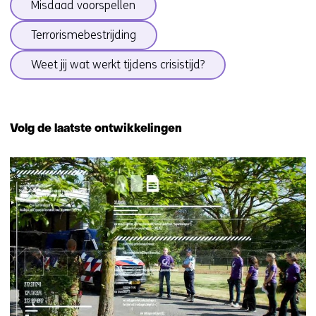
Misdaad voorspellen
Terrorismebestrijding
Weet jij wat werkt tijdens crisistijd?
Terug
naar
Volg de laatste ontwikkelingen
navigatie
(onderwerpen
46
onder
resultaten,
Weerbare
getoond
samenleving)
6
t/m
10