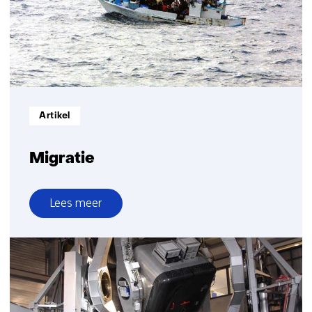
Informatietype:
Artikel
Migratie
Lees meer
over
Migratie