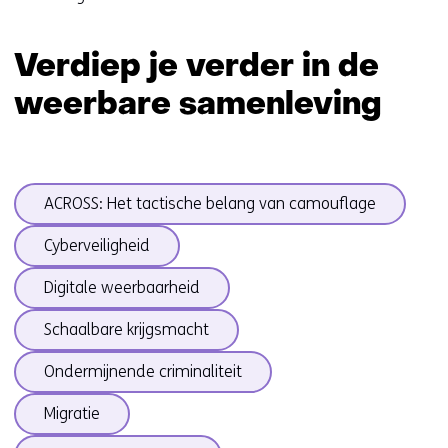
Verdiep je verder in de
weerbare samenleving
Sla
ACROSS: Het tactische belang van camouflage
navigatie
over
Cyberveiligheid
(onderwerpen
onder
Digitale weerbaarheid
Weerbare
Schaalbare krijgsmacht
samenleving)
Ondermijnende criminaliteit
Migratie