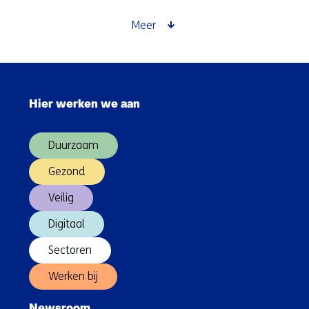
Meer
Sla
navigatie
Hier werken we aan
over
(Hoofdnavigatie)
Duurzaam
Gezond
Veilig
Digitaal
Sectoren
Werken bij