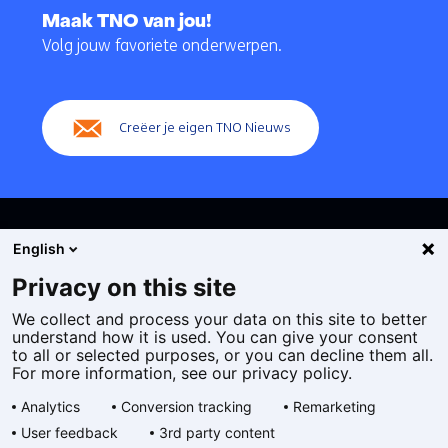
naar
Maak TNO van jou!
navigatie
Volg jouw favoriete onderwerpen.
(Hoofdnavigatie)
Creëer je eigen TNO Nieuws
English
Privacy on this site
We collect and process your data on this site to better
Cookies
understand how it is used. You can give your consent
Privacy statement
to all or selected purposes, or you can decline them all.
Toegankelijkheid
For more information, see our privacy policy.
Disclaimer
Analytics
Conversion tracking
Remarketing
Algemene voorwaarden
User feedback
3rd party content