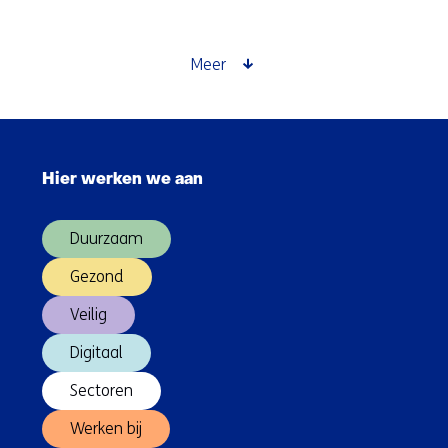
en
security
Meer
Sla
navigatie
Hier werken we aan
over
(Hoofdnavigatie)
Duurzaam
Gezond
Veilig
Digitaal
Sectoren
Werken bij