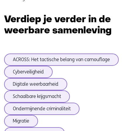
Verdiep je verder in de
weerbare samenleving
Sla
ACROSS: Het tactische belang van camouflage
navigatie
over
Cyberveiligheid
(onderwerpen
onder
Digitale weerbaarheid
Weerbare
Schaalbare krijgsmacht
samenleving)
Ondermijnende criminaliteit
Migratie