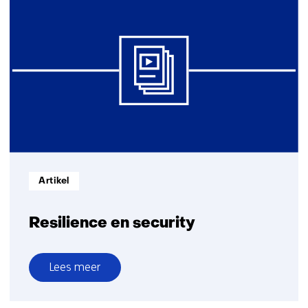
defence
en
security
analysis
Informatietype:
Artikel
Resilience en security
Lees meer
over
Resilience