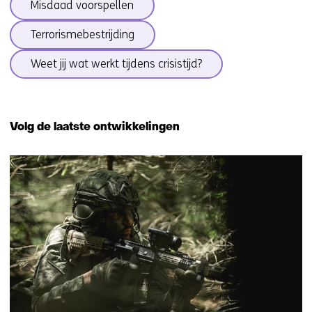
Misdaad voorspellen
Terrorismebestrijding
Weet jij wat werkt tijdens crisistijd?
Terug
naar
Volg de laatste ontwikkelingen
navigatie
(onderwerpen
46
onder
resultaten,
Weerbare
getoond
samenleving)
1
t/m
5