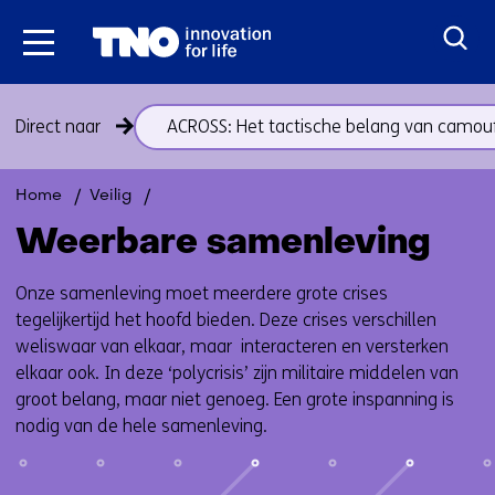
Ga
naar
inhoud
Sla
Direct naar
ACROSS: Het tactische belang van camou
navigatie
over
(onderwerpen
Terug
Weerbare
Home
Veilig
onder
naar
samenleving
Weerbare samenleving
thema
navigatie
Weerbare
(onderwerpen
Onze samenleving moet meerdere grote crises
samenleving)
onder
tegelijkertijd het hoofd bieden. Deze crises verschillen
thema
weliswaar van elkaar, maar interacteren en versterken
Weerbare
elkaar ook. In deze ‘polycrisis’ zijn militaire middelen van
samenleving)
groot belang, maar niet genoeg. Een grote inspanning is
nodig van de hele samenleving.