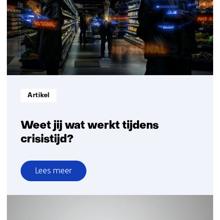
van
camouflage
Informatietype:
Artikel
Weet jij wat werkt tijdens
crisistijd?
Lees meer
over
Weet
jij
wat