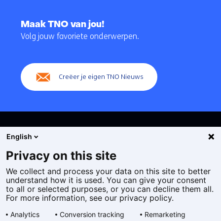
Terug
naar
Maak TNO van jou!
navigatie
Volg jouw favoriete onderwerpen.
(Hoofdnavigatie)
Creëer je eigen TNO Nieuws
English
Privacy on this site
We collect and process your data on this site to better
Cookies
understand how it is used. You can give your consent
Privacy statement
to all or selected purposes, or you can decline them all.
Toegankelijkheid
For more information, see our privacy policy.
Disclaimer
Analytics
Conversion tracking
Remarketing
Algemene voorwaarden