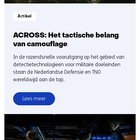
Informatietype:
Artikel
ACROSS: Het tactische belang
van camouflage
In de razendsnelle vooruitgang op het gebied van
detectietechnologieën voor militaire doeleinden
staan de Nederlandse Defensie en TNO
wereldwijd aan de top.
Lees meer
over
ACROSS:
Het
tactische
belang