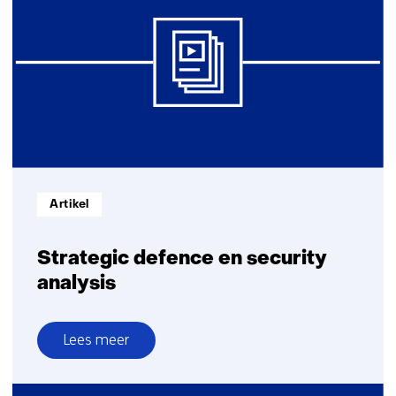
Informatietype:
Artikel
Strategic defence en security
analysis
Lees meer
over
Strategic