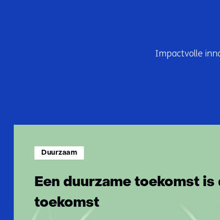
s
s
i
n
Impactvolle inn
g
e
n
Duurzaam
Een duurzame toekomst is 
toekomst