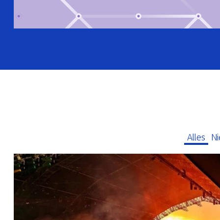
Alles
N