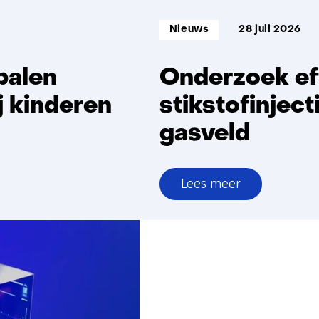
Informatietype:
Nieuws
28 juli 2026
palen
Onderzoek ef
j kinderen
stikstofinjec
gasveld
Lees meer
over
Onderzoek
effecten
stikstofinjectie
Groningen-
gasveld