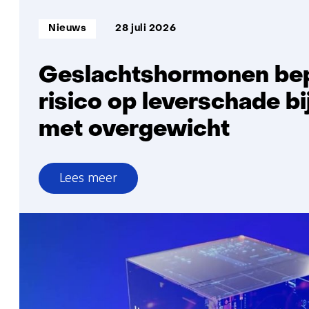
Informatietype:
Nieuws
28 juli 2026
Geslachtshormonen be
risico op leverschade bi
met overgewicht
Lees meer
over
Geslachtshormonen
bepalen
risico
op
leverschade
bij