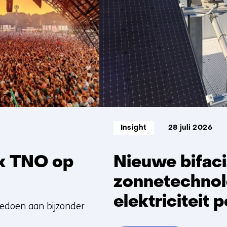
5
Informatietype:
Insight
28 juli 2026
 x TNO op
Nieuwe bifaci
zonnetechnol
elektriciteit 
eedoen aan bijzonder