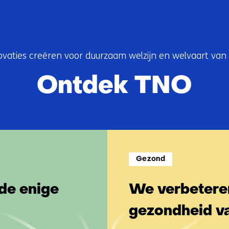
ovaties creëren voor duurzaam welzijn en welvaart van
Ontdek TNO
Gezond
de enige
We verbeteren
gezondheid v