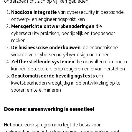
onderzoek richt zich op vijf kerngebieden:
Naadloze integratie
van cybersecurity in bestaande
ontwerp- en engineeringspraktijken
Mensgerichte ontwerpbenaderingen
die
cybersecurity praktisch, begrijpelijk en toepasbaar
maken
De businesscase onderbouwen
: de economische
waarde van cybersecurity-by-design aantonen
Zelfherstellende systemen
die aanvallen autonoom
kunnen detecteren, erop reageren en ervan herstellen
Geautomatiseerde beveiligingstests
om
kwetsbaarheden vroegtijdig in de ontwikkeling op te
sporen en te elimineren
Doe mee: samenwerking is essentieel
Het onderzoeksprogramma legt de basis voor
toekomstige innovatie door nauwe samenwerking met