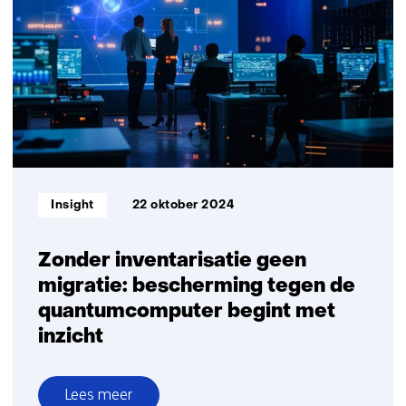
Shari
Finner
Informatietype:
Insight
22 oktober 2024
Zonder inventarisatie geen
migratie: bescherming tegen de
quantumcomputer begint met
inzicht
Lees meer