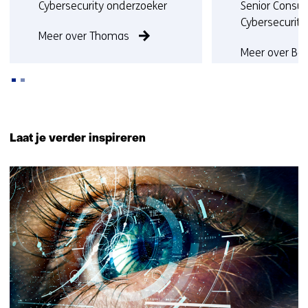
Functie:
Functie:
Cybersecurity onderzoeker
Senior Consul
Cybersecurity
Meer over Thomas
Meer over Ber
Terug
naar
Laat je verder inspireren
navigatie
(Neem
9
contact
resultaten,
met
getoond
ons
1
op)
t/m
5