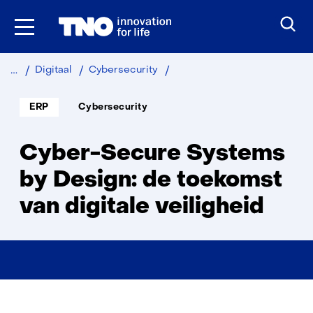
Ga
naar
inhoud
Cyber-
Digitaal
Cybersecurity
Secure
Systems
Soort
Thema:
ERP
Cybersecurity
project:
By
Design
Cyber-Secure Systems
by Design: de toekomst
van digitale veiligheid