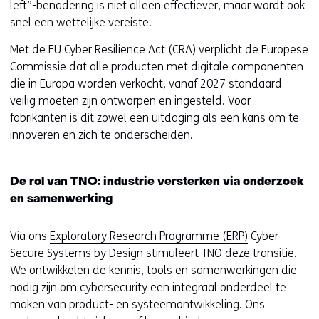
left”-benadering is niet alleen effectiever, maar wordt ook
geweigerd.
i
snel een wettelijke vereiste.
j
Met de EU Cyber Resilience Act (CRA) verplicht de Europese
z
Commissie dat alle producten met digitale componenten
i
die in Europa worden verkocht, vanaf 2027 standaard
g
veilig moeten zijn ontworpen en ingesteld. Voor
e
fabrikanten is dit zowel een uitdaging als een kans om te
n
innoveren en zich te onderscheiden.
De rol van TNO: industrie versterken via onderzoek
en samenwerking
Via ons
Exploratory Research Programme (ERP)
Cyber-
Secure Systems by Design stimuleert TNO deze transitie.
We ontwikkelen de kennis, tools en samenwerkingen die
nodig zijn om cybersecurity een integraal onderdeel te
maken van product- en systeemontwikkeling. Ons