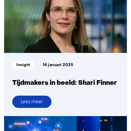
De
race
tegen
de
quantumdreiging
is
al
begonnen
Informatietype:
Insight
14 januari 2025
Tijdmakers in beeld: Shari Finner
Lees meer
over
Tijdmakers
in
beeld: