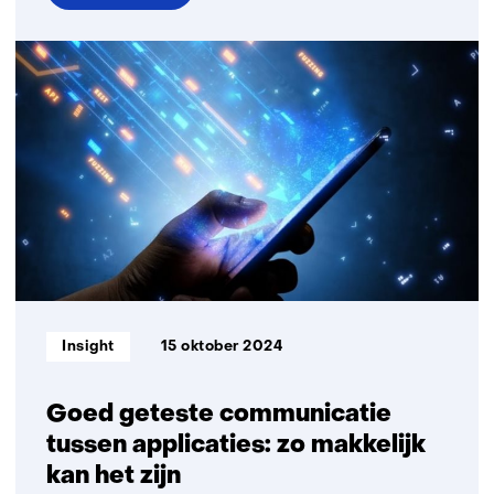
over
Zonder
inventarisatie
geen
migratie:
bescherming
tegen
de
quantumcomputer
begint
met
inzicht
Informatietype:
Insight
15 oktober 2024
Goed geteste communicatie
tussen applicaties: ​zo makkelijk
kan het zijn