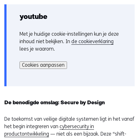
youtube
Met je huidige cookie-instellingen kun je deze
C
inhoud niet bekijken. In
de cookieverklaring
o
lees je waarom.
o
Hier
k
kan
i
Cookies aanpassen
het
e
gebruik
v
van
o
cookies
o
op
r
De benodigde omslag: Secure by Design
deze
k
website
e
De toekomst van veilige digitale systemen ligt in het vanaf
worden
u
het begin integreren van
cybersecurity in
toegestaan
r
productontwikkeling
— niet als een bijzaak. Deze “shift-
of
w