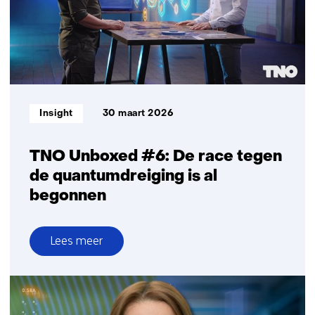
delen
Informatietype:
Insight
30 maart 2026
TNO Unboxed #6: De race tegen
de quantumdreiging is al
begonnen
Lees meer
over
TNO
Unboxed
#6: