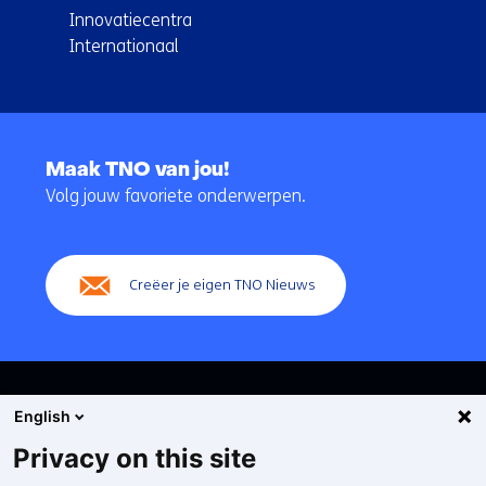
Innovatiecentra
Internationaal
Terug
naar
Maak TNO van jou!
navigatie
Volg jouw favoriete onderwerpen.
(Hoofdnavigatie)
Creëer je eigen TNO Nieuws
English
Privacy on this site