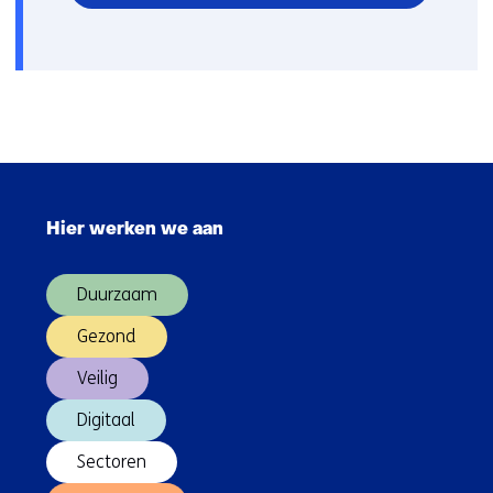
in
nieuw
venster)
Sla
navigatie
Hier werken we aan
over
(Hoofdnavigatie)
Duurzaam
Gezond
Veilig
Digitaal
Sectoren