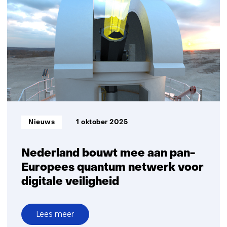
Quobly
bundelen
krachten
om
silicon‑gebaseerde
quantumtechnologie
te
industrialiseren
Informatietype:
Nieuws
1 oktober 2025
Nederland bouwt mee aan pan-
Europees quantum netwerk voor
digitale veiligheid
Lees meer
over