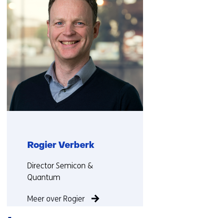
(Neem
contact
met
ons
op)
Rogier Verberk
Functie:
Director Semicon &
Quantum
Meer over Rogier