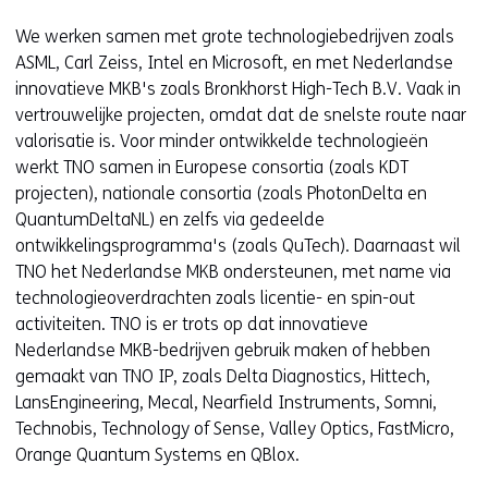
v
e
We werken samen met grote technologiebedrijven zoals
e
r
ASML, Carl Zeiss, Intel en Microsoft, en met Nederlandse
r
w
innovatieve MKB's zoals Bronkhorst High-Tech B.V. Vaak in
w
i
vertrouwelijke projecten, omdat dat de snelste route naar
i
j
valorisatie is. Voor minder ontwikkelde technologieën
j
s
werkt TNO samen in Europese consortia (zoals KDT
s
t
projecten), nationale consortia (zoals PhotonDelta en
t
n
QuantumDeltaNL) en zelfs via gedeelde
n
a
ontwikkelingsprogramma's (zoals QuTech). Daarnaast wil
a
a
TNO het Nederlandse MKB ondersteunen, met name via
a
r
technologieoverdrachten zoals licentie- en spin-out
r
e
activiteiten. TNO is er trots op dat innovatieve
e
e
Nederlandse MKB-bedrijven gebruik maken of hebben
e
n
gemaakt van TNO IP, zoals Delta Diagnostics, Hittech,
n
a
LansEngineering, Mecal, Nearfield Instruments, Somni,
a
n
Technobis, Technology of Sense, Valley Optics, FastMicro,
n
d
Orange Quantum Systems en QBlox.
d
e
e
r