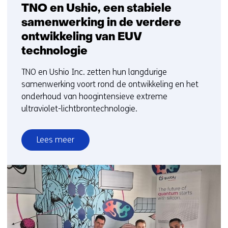
TNO en Ushio, een stabiele
samenwerking in de verdere
ontwikkeling van EUV
technologie
TNO en Ushio Inc. zetten hun langdurige
samenwerking voort rond de ontwikkeling en het
onderhoud van hoogintensieve extreme
ultraviolet-lichtbrontechnologie.
Lees meer
over
TNO
en
Ushio,
een
stabiele
samenwerking