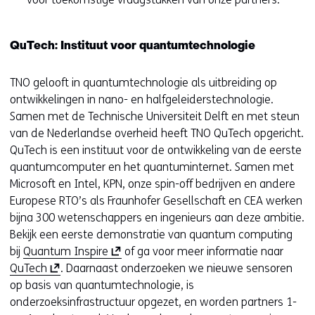
QuTech: Instituut voor quantumtechnologie
TNO gelooft in quantumtechnologie als uitbreiding op
ontwikkelingen in nano- en halfgeleiderstechnologie.
Samen met de Technische Universiteit Delft en met steun
van de Nederlandse overheid heeft TNO QuTech opgericht.
QuTech is een instituut voor de ontwikkeling van de eerste
quantumcomputer en het quantuminternet. Samen met
Microsoft en Intel, KPN, onze spin-off bedrijven en andere
Europese RTO’s als Fraunhofer Gesellschaft en CEA werken
bijna 300 wetenschappers en ingenieurs aan deze ambitie.
Bekijk een eerste demonstratie van quantum computing
(
bij
Quantum Inspire
of ga voor meer informatie naar
(
o
QuTech
. Daarnaast onderzoeken we nieuwe sensoren
o
p
op basis van quantumtechnologie, is
p
e
onderzoeksinfrastructuur opgezet, en worden partners 1-