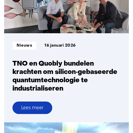
in
de
verdere
ontwikkeling
van
EUV
Informatietype:
Nieuws
16 januari 2026
technologie
TNO en Quobly bundelen
krachten om silicon‑gebaseerde
quantumtechnologie te
industrialiseren
Lees meer
over
TNO
en