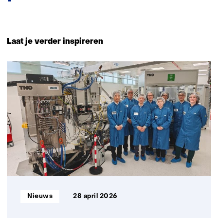
Terug
naar
Laat je verder inspireren
navigatie
(Neem
10
contact
resultaten,
met
getoond
ons
1
op)
t/m
5
Informatietype:
Nieuws
28 april 2026