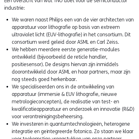
Een overzicht van wat TNO doet voor de semiconductor
worden
u
industrie:
toegestaan
r
of
We waren naast Philips een van de vier architecten van
w
geweigerd.
apparatuur voor lithografie op basis van extreem
i
ultraviolet licht (EUV-lithografie) in het consortium. Dit
j
consortium werd geleid door ASML en Carl Zeiss.
z
We hebben meerdere eerste generatie-modules
i
ontwikkeld (bijvoorbeeld de reticle handler,
g
positiesensor). De designs hiervan zijn inmiddels
e
doorontwikkeld door ASML en haar partners, maar zijn
n
nog steeds goed herkenbaar.
We specialiseerden ons in de ontwikkeling van
apparatuur (immersie & EUV lithografie, nieuwe
metrologieconcepten), de realisatie van test- en
kwalificatieapparatuur en onderzoek en innovatie (R&D)
voor verontreinigingsbeheersing.
We investeren in quantumtechnologieën, heterogene
integratie en geïntegreerde fotonica. Zo staan we klaar
voor toekomstige vraagstukken van onze partners.