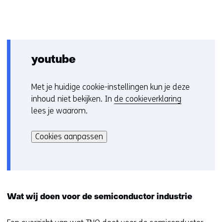
youtube
Met je huidige cookie-instellingen kun je deze
C
inhoud niet bekijken. In
de cookieverklaring
o
lees je waarom.
o
Hier
k
kan
i
Cookies aanpassen
het
e
gebruik
v
van
o
cookies
o
op
r
Wat wij doen voor de semiconductor industrie
deze
k
website
e