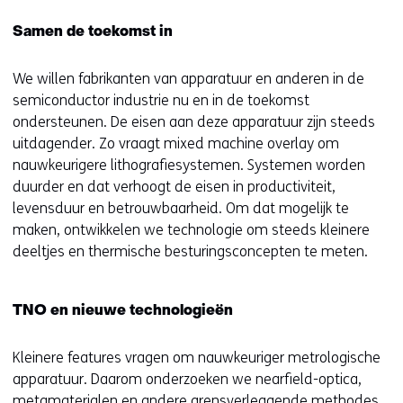
r
e
Samen de toekomst in
e
w
w
e
We willen fabrikanten van apparatuur en anderen in de
e
b
semiconductor industrie nu en in de toekomst
b
s
ondersteunen. De eisen aan deze apparatuur zijn steeds
s
i
uitdagender. Zo vraagt mixed machine overlay om
i
t
nauwkeurigere lithografiesystemen. Systemen worden
t
e
duurder en dat verhoogt de eisen in productiviteit,
e
)
levensduur en betrouwbaarheid. Om dat mogelijk te
)
maken, ontwikkelen we technologie om steeds kleinere
deeltjes en thermische besturingsconcepten te meten.
TNO en nieuwe technologieën
Kleinere features vragen om nauwkeuriger metrologische
apparatuur. Daarom onderzoeken we nearfield-optica,
metamaterialen en andere grensverleggende methodes