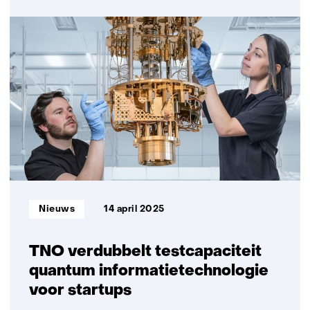
Nederland
bouwt
mee
aan
pan-
Europees
quantum
netwerk
voor
digitale
veiligheid
Informatietype:
Nieuws
14 april 2025
TNO verdubbelt testcapaciteit
quantum informatietechnologie
voor startups