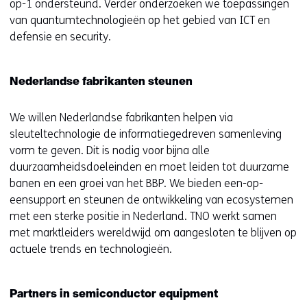
e
n
op-1 ondersteund. Verder onderzoeken we toepassingen
n
t
van quantumtechnologieën op het gebied van ICT en
t
i
defensie en security.
i
n
n
n
Nederlandse fabrikanten steunen
n
i
i
e
We willen Nederlandse fabrikanten helpen via
e
u
sleuteltechnologie de informatiegedreven samenleving
u
w
vorm te geven. Dit is nodig voor bijna alle
w
v
duurzaamheidsdoeleinden en moet leiden tot duurzame
v
e
banen en een groei van het BBP. We bieden een-op-
e
n
eensupport en steunen de ontwikkeling van ecosystemen
n
s
met een sterke positie in Nederland. TNO werkt samen
s
t
met marktleiders wereldwijd om aangesloten te blijven op
t
e
actuele trends en technologieën.
e
r
r
)
)
(
Partners in semiconductor equipment
(
v