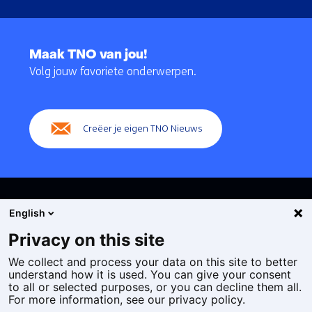
Terug
naar
Maak TNO van jou!
navigatie
Volg jouw favoriete onderwerpen.
(Hoofdnavigatie)
Creëer je eigen TNO Nieuws
English
Privacy on this site
We collect and process your data on this site to better
Cookies
understand how it is used. You can give your consent
Privacy statement
to all or selected purposes, or you can decline them all.
Toegankelijkheid
For more information, see our privacy policy.
Disclaimer