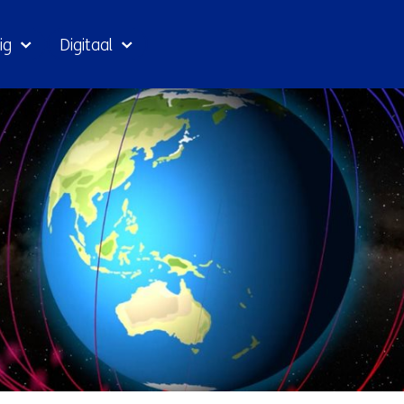
Ga
ig
Digitaal
naar
inhoud