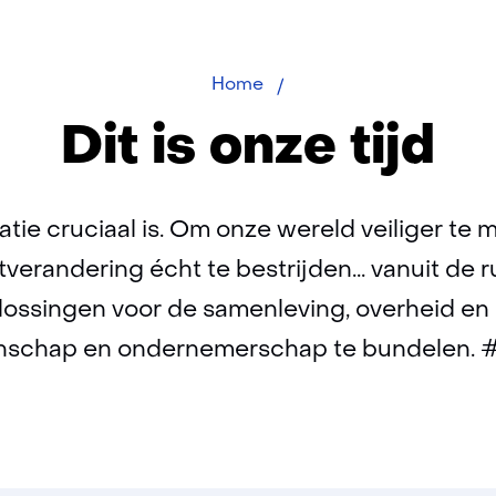
Dit
Home
is
Dit is onze tijd
onze
tijd
atie cruciaal is. Om onze wereld veiliger te 
erandering écht te bestrijden... vanuit de rui
plossingen voor de samenleving, overheid e
nschap en ondernemerschap te bundelen. #d