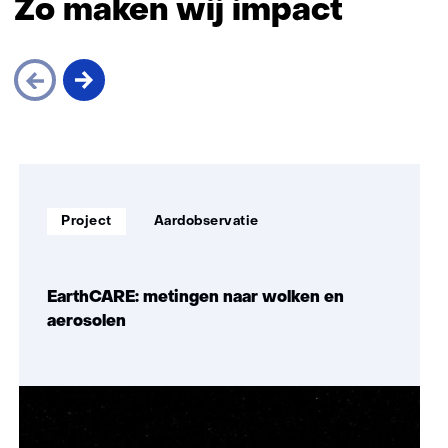
Zo maken wij impact
Sla
navigatie
over
Soort
Thema:
(Zo
Project
Aardobservatie
project:
maken
wij
impact)
EarthCARE: metingen naar wolken en
aerosolen