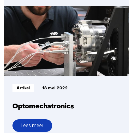
Space
systems
engineering
Informatietype:
Artikel
18 mei 2022
Optomechatronics
Lees meer
over