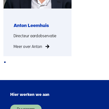
Anton Leemhuis
Functie:
Directeur aardobservatie
Meer over Anton
Terug
naar
Sla
navigatie
navigatie
(Neem
Hier werken we aan
over
contact
(Hoofdnavigatie)
met