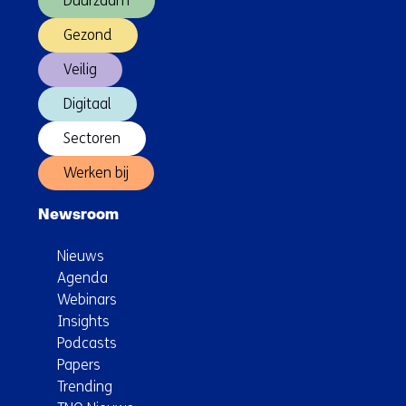
Duurzaam
ons
op)
Gezond
Veilig
Digitaal
Sectoren
Werken bij
Newsroom
Nieuws
Agenda
Webinars
Insights
Podcasts
Papers
Trending