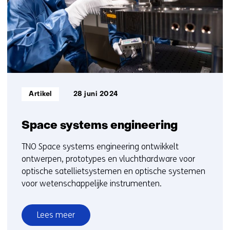
t/m
3
Informatietype:
Artikel
28 juni 2024
Space systems engineering
TNO Space systems engineering ontwikkelt
ontwerpen, prototypes en vluchthardware voor
optische satellietsystemen en optische systemen
voor wetenschappelijke instrumenten.
Lees meer
over