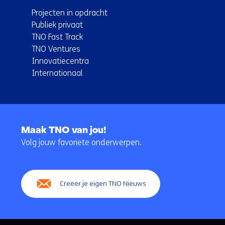
Projecten in opdracht
Publiek privaat
TNO Fast Track
TNO Ventures
Innovatiecentra
Internationaal
Terug
naar
Maak TNO van jou!
navigatie
Volg jouw favoriete onderwerpen.
(Hoofdnavigatie)
Creëer je eigen TNO Nieuws