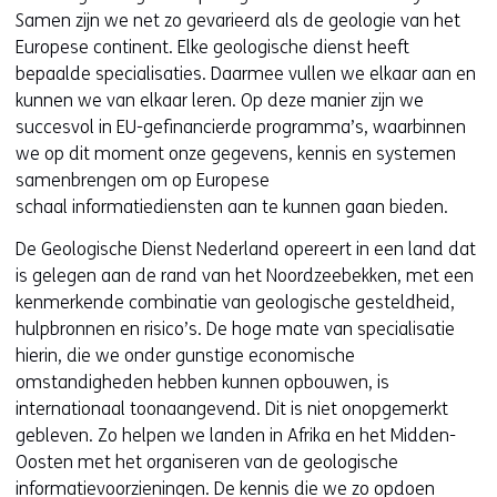
n
Samen zijn we net zo gevarieerd als de geologie van het
t
Europese continent. Elke geologische dienst heeft
i
bepaalde specialisaties. Daarmee vullen we elkaar aan en
n
kunnen we van elkaar leren. Op deze manier zijn we
n
succesvol in EU-gefinancierde programma’s, waarbinnen
i
we op dit moment onze gegevens, kennis en systemen
e
samenbrengen om op Europese
u
schaal informatiediensten aan te kunnen gaan bieden.
w
De Geologische Dienst Nederland opereert in een land dat
v
is gelegen aan de rand van het Noordzeebekken, met een
e
kenmerkende combinatie van geologische gesteldheid,
n
hulpbronnen en risico’s. De hoge mate van specialisatie
s
hierin, die we onder gunstige economische
t
omstandigheden hebben kunnen opbouwen, is
e
internationaal toonaangevend. Dit is niet onopgemerkt
r
gebleven. Zo helpen we landen in Afrika en het Midden-
)
Oosten met het organiseren van de geologische
(
informatievoorzieningen. De kennis die we zo opdoen