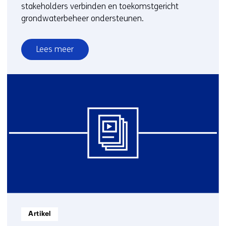
stakeholders verbinden en toekomstgericht
grondwaterbeheer ondersteunen.
Lees meer
over
Waarom
duurzaam
grondwaterbeheer
nodig
is
Informatietype:
Artikel