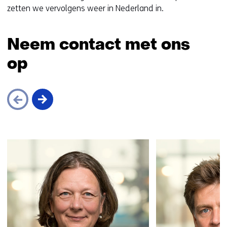
v
zetten we vervolgens weer in Nederland in.
e
r
w
Neem contact met ons
i
op
j
s
t
n
a
a
Sla
r
navigatie
e
over
e
(Neem
n
contact
a
met
n
ons
d
op)
e