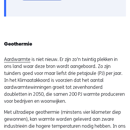
in
nieuw
venster)
(verwijst
naar
een
andere
Geothermie
website)
Aardwarmte
is niet nieuw. Er zijn zo’n twintig plekken in
ons land waar deze bron wordt aangeboord. Zo zijn
tuinders goed voor maar liefst drie petajoule (PJ) per jaar.
In het Klimaatakkoord is voorzien dat het aantal
aardwarmtewinningen groeit tot zevenhonderd
doubletten in 2050, die samen 200 PJ warmte produceren
voor bedrijven en woonwijken.
Met ultradiepe geothermie (minstens vier kilometer diep
gewonnen), kan warmte worden geleverd aan zware
industrieën die hogere temperaturen nodig hebben. In ons