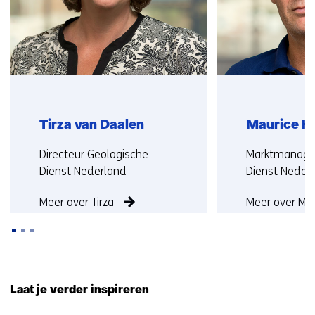
r
e
w
e
b
s
i
t
Tirza van Daalen
Maurice H
e
Functie:
Functie:
Directeur Geologische
Marktmanager
)
Dienst Nederland
Dienst Neder
Meer over Tirza
Meer over Ma
Terug
naar
Laat je verder inspireren
navigatie