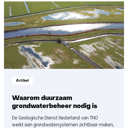
(Neem
15
contact
resultaten,
met
getoond
ons
1
op)
t/m
5
Informatietype:
Artikel
Waarom duurzaam
grondwaterbeheer nodig is
De Geologische Dienst Nederland van TNO
werkt aan grondwatersystemen zichtbaar maken,