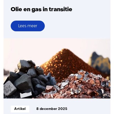
Olie en gas in transitie
Lees meer
over
Olie
en
gas
in
transitie
Informatietype:
Artikel
8 december 2025