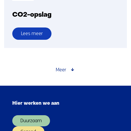
CO2-opslag
Lees meer
over
CO2-
opslag
Meer
Sla
navigatie
Hier werken we aan
over
(Hoofdnavigatie)
Duurzaam