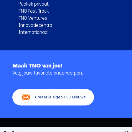
Publiek privaat
TNO Fast Track
TNO Ventures
Innovatiecentra
Internationaal
Terug
naar
Maak TNO van jou!
navigatie
Volg jouw favoriete onderwerpen.
(Hoofdnavigatie)
Creëer je eigen TNO Nieuws