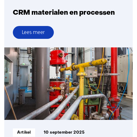
CRM materialen en processen
Lees meer
over
CRM
materialen
en
processen
Informatietype:
Artikel
10 september 2025