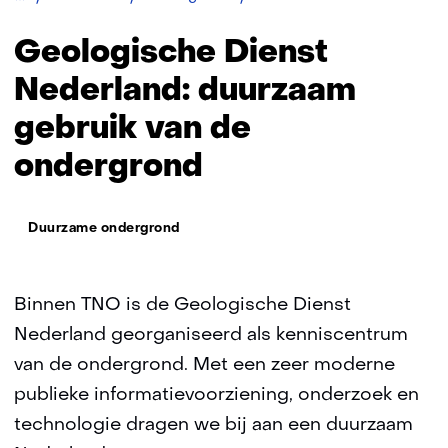
Dienst
Nederland:
Geologische Dienst
duurzaam
gebruik
Nederland: duurzaam
van
gebruik van de
de
ondergrond
ondergrond
Thema:
Duurzame ondergrond
Binnen TNO is de Geologische Dienst
Nederland georganiseerd als kenniscentrum
van de ondergrond. Met een zeer moderne
publieke informatievoorziening, onderzoek en
technologie dragen we bij aan een duurzaam