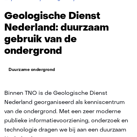
Dienst
Nederland:
Geologische Dienst
duurzaam
gebruik
Nederland: duurzaam
van
gebruik van de
de
ondergrond
ondergrond
Thema:
Duurzame ondergrond
Binnen TNO is de Geologische Dienst
Nederland georganiseerd als kenniscentrum
van de ondergrond. Met een zeer moderne
publieke informatievoorziening, onderzoek en
technologie dragen we bij aan een duurzaam