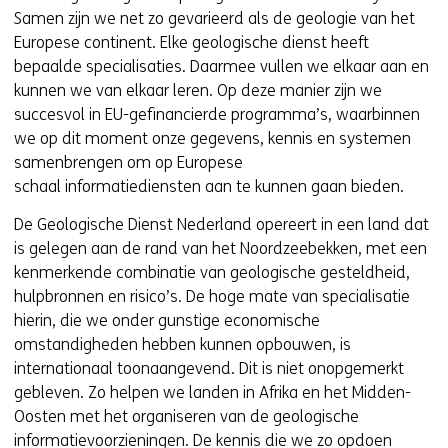
n
Samen zijn we net zo gevarieerd als de geologie van het
t
Europese continent. Elke geologische dienst heeft
i
bepaalde specialisaties. Daarmee vullen we elkaar aan en
n
kunnen we van elkaar leren. Op deze manier zijn we
n
succesvol in EU-gefinancierde programma’s, waarbinnen
i
we op dit moment onze gegevens, kennis en systemen
e
samenbrengen om op Europese
u
schaal informatiediensten aan te kunnen gaan bieden.
w
De Geologische Dienst Nederland opereert in een land dat
v
is gelegen aan de rand van het Noordzeebekken, met een
e
kenmerkende combinatie van geologische gesteldheid,
n
hulpbronnen en risico’s. De hoge mate van specialisatie
s
hierin, die we onder gunstige economische
t
omstandigheden hebben kunnen opbouwen, is
e
internationaal toonaangevend. Dit is niet onopgemerkt
r
gebleven. Zo helpen we landen in Afrika en het Midden-
)
Oosten met het organiseren van de geologische
(
informatievoorzieningen. De kennis die we zo opdoen