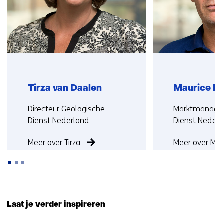
r
e
w
e
b
s
i
t
Tirza van Daalen
Maurice H
e
Functie:
Functie:
Directeur Geologische
Marktmanager
)
Dienst Nederland
Dienst Neder
Meer over Tirza
Meer over Ma
Terug
naar
Laat je verder inspireren
navigatie