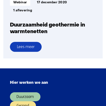
Informatietype:
Webinar
17 december 2020
1 aflevering
Duurzaamheid geothermie in
warmtenetten
Lees meer
over
Duurzaamheid
geothermie
in
Sla
warmtenetten
navigatie
Hier werken we aan
over
(Hoofdnavigatie)
Duurzaam
Gezond