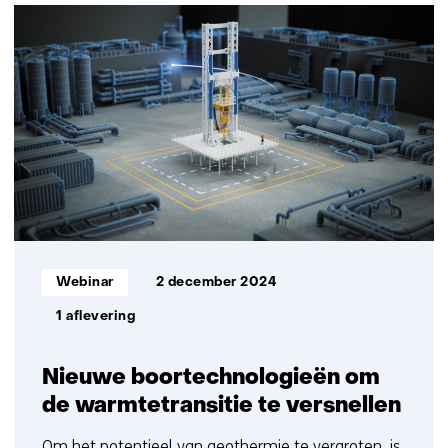
(Neem
2
contact
resultaten,
met
getoond
ons
1
op)
t/m
2
Informatietype:
Webinar
2 december 2024
1 aflevering
Nieuwe boortechnologieën om
de warmtetransitie te versnellen
Om het potentieel van geothermie te vergroten, is