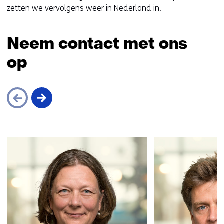
v
zetten we vervolgens weer in Nederland in.
e
r
w
Neem contact met ons
i
op
j
s
t
n
a
a
Sla
r
navigatie
e
over
e
(Neem
n
contact
a
met
n
ons
d
op)
e