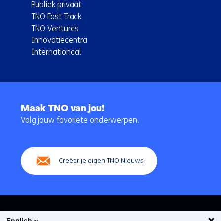
Publiek privaat
TNO Fast Track
TNO Ventures
Innovatiecentra
Internationaal
Terug
naar
Maak TNO van jou!
navigatie
Volg jouw favoriete onderwerpen.
(Hoofdnavigatie)
Creëer je eigen TNO Nieuws
English