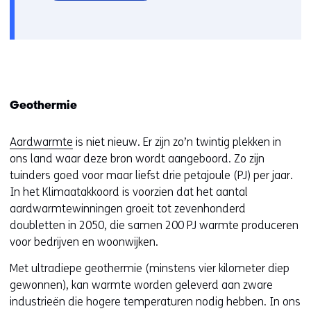
in
nieuw
venster)
(verwijst
naar
een
andere
Geothermie
website)
Aardwarmte
is niet nieuw. Er zijn zo’n twintig plekken in
ons land waar deze bron wordt aangeboord. Zo zijn
tuinders goed voor maar liefst drie petajoule (PJ) per jaar.
In het Klimaatakkoord is voorzien dat het aantal
aardwarmtewinningen groeit tot zevenhonderd
doubletten in 2050, die samen 200 PJ warmte produceren
voor bedrijven en woonwijken.
Met ultradiepe geothermie (minstens vier kilometer diep
gewonnen), kan warmte worden geleverd aan zware
industrieën die hogere temperaturen nodig hebben. In ons