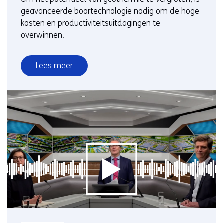
geavanceerde boortechnologie nodig om de hoge
kosten en productiviteitsuitdagingen te
overwinnen.
Lees meer
over
Nieuwe
boortechnologieën
om
de
warmtetransitie
te
versnellen