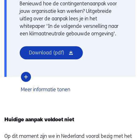
worden
u
Benieuwd hoe de contingentenaanpak voor
toegestaan
r
jouw organisatie kan werken? Uitgebreide
of
w
uitleg over de aanpak lees je in het
geweigerd.
i
whitepaper 'In de volgende versnelling naar
j
een klimaatneutrale gebouwde omgeving'.
z
i
(opent
Download
(pdf)
g
in
e
nieuw
n
venster)
over
Meer informatie
tonen
De
voordelen
Huidige aanpak voldoet niet
Op dit moment zijn we in Nederland vooral bezig met het