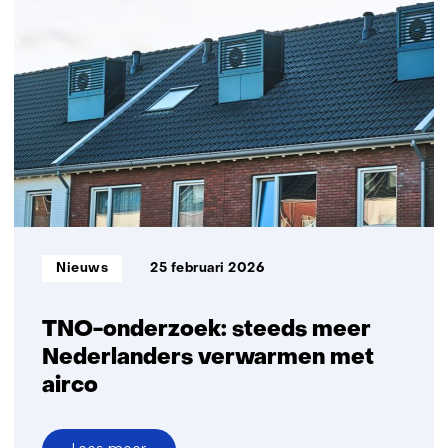
combinatie
isoleren
en
warmtepompen
versnelt
verduurzaming
corporatiewoningen
Informatietype:
Nieuws
25 februari 2026
TNO-onderzoek: steeds meer
Nederlanders verwarmen met
airco