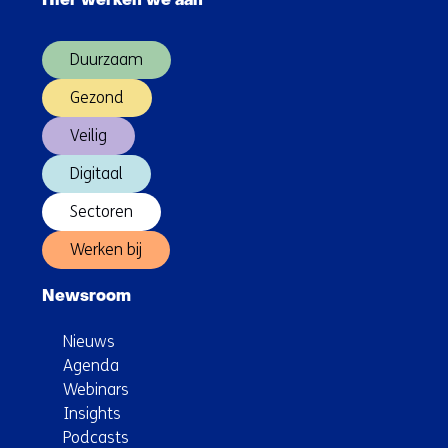
Hier werken we aan
over
(Hoofdnavigatie)
Duurzaam
Gezond
Veilig
Digitaal
Sectoren
Werken bij
Newsroom
Nieuws
Agenda
Webinars
Insights
Podcasts