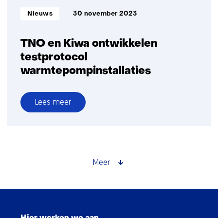
Informatietype:
Nieuws
30 november 2023
TNO en Kiwa ontwikkelen
testprotocol
warmtepompinstallaties
Lees meer
over
TNO
en
Kiwa
ontwikkelen
Meer
testprotocol
warmtepompinstallaties
Sla
navigatie