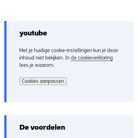
youtube
Met je huidige cookie-instellingen kun je deze
C
inhoud niet bekijken. In
de cookieverklaring
o
lees je waarom.
o
Hier
k
kan
i
Cookies aanpassen
het
e
gebruik
v
van
o
cookies
o
op
r
deze
k
De voordelen
website
e