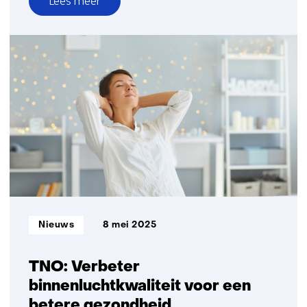
Lees meer
over
TNO-
onderzoek:
steeds
meer
Nederlanders
verwarmen
met
airco
Informatietype:
Nieuws
8 mei 2025
TNO: Verbeter
binnenluchtkwaliteit voor een
betere gezondheid