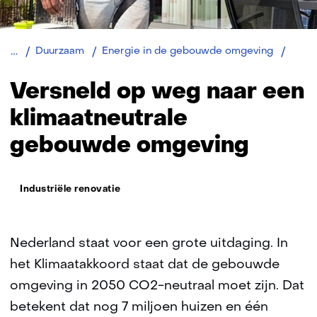
gebouwde
omgeving)
Versn
Duurzaam
Energie in de gebouwde omgeving
op
weg
Versneld op weg naar een
naar
een
klimaatneutrale
klimaa
gebouwde omgeving
gebo
omgev
Thema:
Industriële renovatie
Nederland staat voor een grote uitdaging. In
het Klimaatakkoord staat dat de gebouwde
omgeving in 2050 CO2-neutraal moet zijn. Dat
betekent dat nog 7 miljoen huizen en één