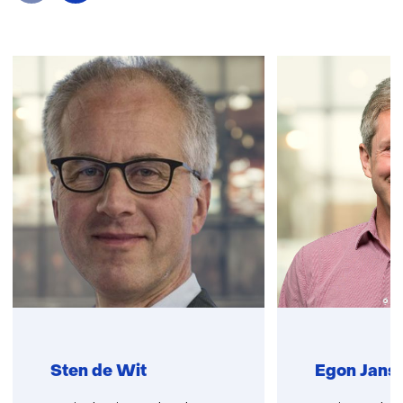
Sla
navigatie
over
(Neem
contact
met
ons
op)
Sten de Wit
Egon Jans