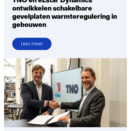
TNO en eLstar Dynamics
ontwikkelen schakelbare
gevelplaten warmteregulering in
gebouwen
Lees meer
over
TNO
en
eLstar
Dynamics
ontwikkelen
schakelbare
gevelplaten
warmteregulering
in
gebouwen