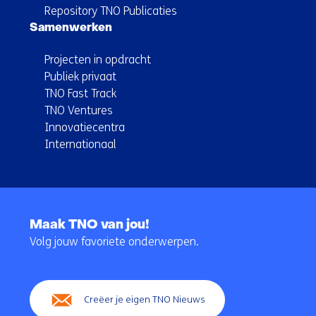
Repository TNO Publicaties
Samenwerken
Projecten in opdracht
Publiek privaat
TNO Fast Track
TNO Ventures
Innovatiecentra
Internationaal
Terug
naar
Maak TNO van jou!
navigatie
Volg jouw favoriete onderwerpen.
(Hoofdnavigatie)
Creëer je eigen TNO Nieuws