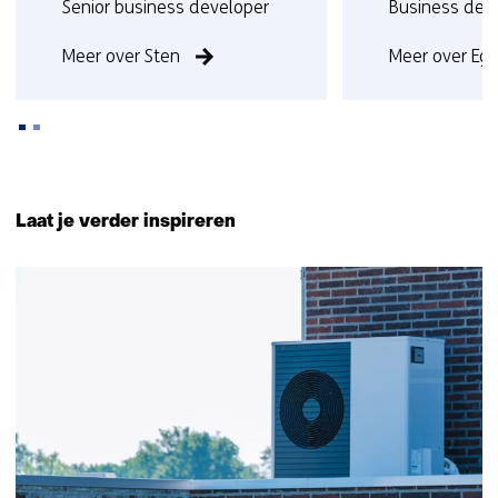
Functie:
Functie:
Senior business developer
Business dev
Meer over Sten
Meer over Eg
Terug
naar
Laat je verder inspireren
navigatie
(Neem
10
contact
resultaten,
met
getoond
ons
1
op)
t/m
5