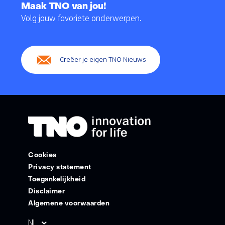
naar
Maak TNO van jou!
navigatie
Volg jouw favoriete onderwerpen.
(Hoofdnavigatie)
Creëer je eigen TNO Nieuws
Cookies
Privacy statement
Toegankelijkheid
Disclaimer
Algemene voorwaarden
Geselecteerde
NL