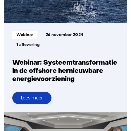
Informatietype:
Webinar
26 november 2024
1 aflevering
Webinar: Systeemtransformatie
in de offshore hernieuwbare
energievoorziening
Lees meer
over
Webinar:
Systeemtransformatie
in