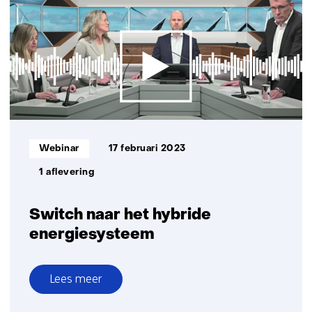
de
offshore
hernieuwbare
energievoorziening
Informatietype:
Webinar
17 februari 2023
1 aflevering
Switch naar het hybride
energiesysteem
Lees meer
over
Switch