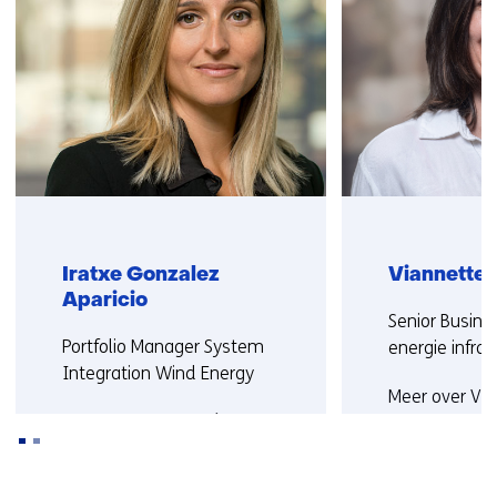
met
e
ons
r
op)
)
(
v
e
r
w
i
j
Iratxe Gonzalez
Viannette 
s
Aparicio
t
Functie:
Senior Busine
n
Functie:
Portfolio Manager System
energie infras
a
Integration Wind Energy
a
Meer over Vi
Meer over Iratxe
r
e
e