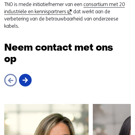
TNO is mede initiatiefnemer van een
consortium met 20
(
industriële en kennispartners
dat werkt aan de
o
verbetering van de betrouwbaarheid van onderzeese
p
kabels.
e
n
Neem contact met ons
t
i
op
n
n
i
e
u
w
Sla
v
navigatie
e
over
n
(Neem
s
contact
t