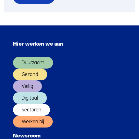
over
Wind
op
zee
Sla
onder
navigatie
druk
Hier werken we aan
over
(Hoofdnavigatie)
Duurzaam
Gezond
Veilig
Digitaal
Sectoren
Werken bij
Newsroom