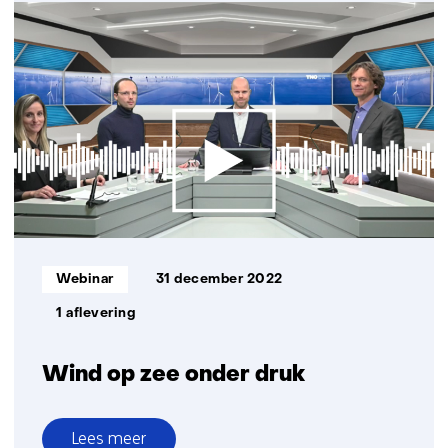
naar
het
hybride
energiesysteem
Informatietype:
Webinar
31 december 2022
1 aflevering
Wind op zee onder druk
Lees meer