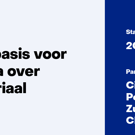
St
2
asis voor
a over
Pa
C
iaal
P
Z
C