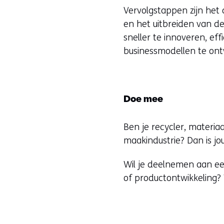
r
Vervolgstappen zijn het 
e
en het uitbreiden van d
w
sneller te innoveren, ef
e
businessmodellen te ont
b
s
i
t
Doe mee
e
)
Ben je recycler, materia
maakindustrie? Dan is jo
Wil je deelnemen aan ee
of productontwikkeling