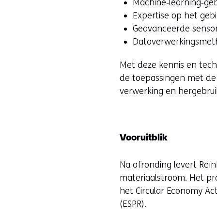
Machine‑learning‑ge
w
Expertise op het geb
i
Geavanceerde sensor
j
Dataverwerkingsmet
s
t
Met deze kennis en tech
n
de toepassingen met de 
a
verwerking en hergebrui
a
r
e
e
Vooruitblik
n
Na afronding levert Reï
a
materiaalstroom. Het pro
n
het Circular Economy Ac
d
(ESPR).
e