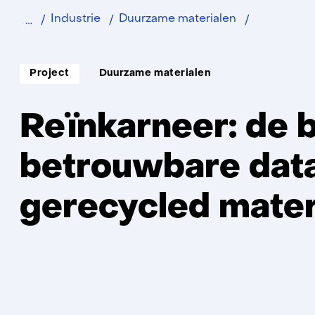
Home
Reïnkarneer
Industrie
Duurzame materialen
Soort
Thema:
Project
Duurzame materialen
project:
Reïnkarneer: de b
betrouwbare dat
gerecycled mater