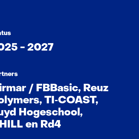
atus
025 - 2027
rtners
irmar / FBBasic, Reuz
olymers, TI‑COAST,
uyd Hogeschool,
HILL en Rd4