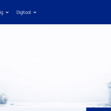
Ga
ig
Digitaal
naar
inhoud