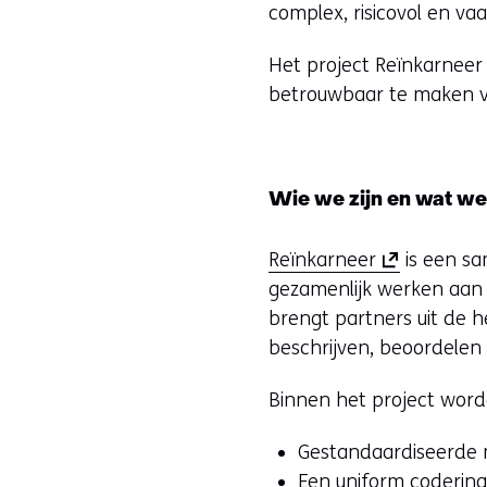
complex, risicovol en va
Het project Reïnkarneer 
betrouwbaar te maken vo
Wie we zijn en wat w
(
Reïnkarneer
is een sa
o
gezamenlijk werken aan 
p
brengt partners uit de
e
beschrijven, beoordelen
n
Binnen het project word
t
i
Gestandaardiseerde m
n
Een uniform coderin