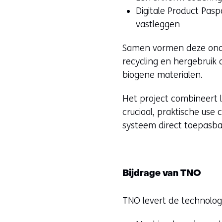
n
Digitale Product Pas
i
vastleggen
e
u
Samen vormen deze onder
w
recycling en hergebruik 
v
biogene materialen.
e
n
Het project combineert 
s
cruciaal, praktische use
t
systeem direct toepasba
e
r
)
Bijdrage van TNO
(
v
TNO levert de technolog
e
r