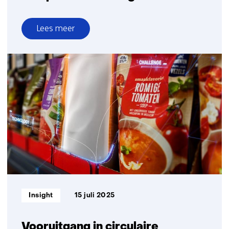
Lees meer
over
Nieuwe
routes
voor
sortering
en
composietscheiding
Informatietype:
Insight
15 juli 2025
Vooruitgang in circulaire