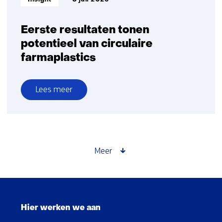
Eerste resultaten tonen
potentieel van circulaire
farmaplastics
Lees meer
over
Eerste
resultaten
tonen
potentieel
Meer
van
circulaire
farmaplastics
Sla
navigatie
Hier werken we aan
over