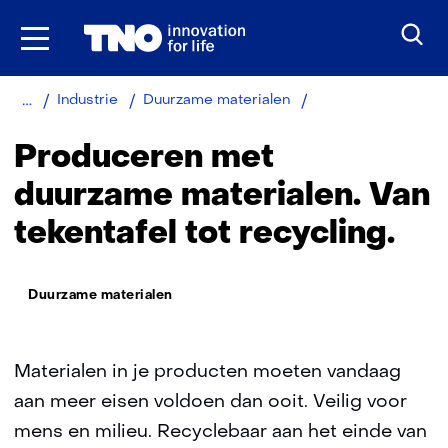
Ga
naar
inhoud
Home
Produceren
Industrie
Duurzame materialen
met
duurzame
Produceren met
materialen
duurzame materialen. Van
tekentafel tot recycling.
Thema:
Duurzame materialen
Materialen in je producten moeten vandaag
aan meer eisen voldoen dan ooit. Veilig voor
mens en milieu. Recyclebaar aan het einde van