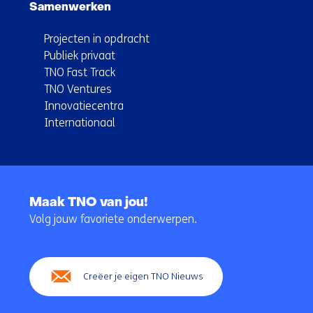
Samenwerken
Projecten in opdracht
Publiek privaat
TNO Fast Track
TNO Ventures
Innovatiecentra
Internationaal
Terug
naar
Maak TNO van jou!
navigatie
Volg jouw favoriete onderwerpen.
(Hoofdnavigatie)
Creëer je eigen TNO Nieuws