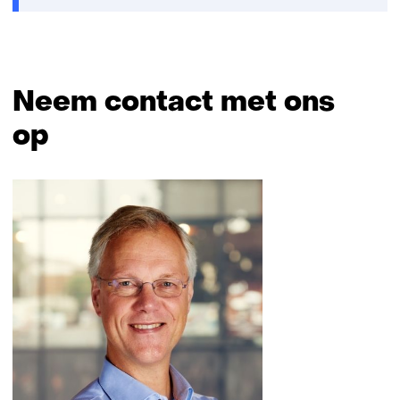
Neem contact met ons
op
Sla
navigatie
over
(Neem
contact
met
ons
op)