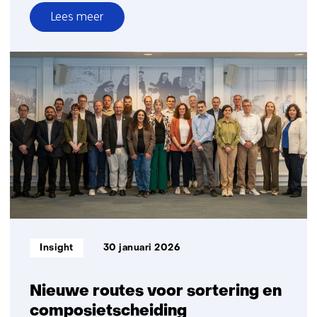
Lees meer
over
Minder
microplastics
en
meer
rendement
in
plastic
recycling
Informatietype:
Insight
30 januari 2026
Nieuwe routes voor sortering en
composietscheiding