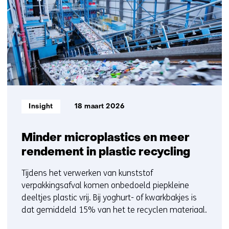
ons
1
op)
t/m
5
Informatietype:
Insight
18 maart 2026
Minder microplastics en meer
rendement in plastic recycling
Tijdens het verwerken van kunststof
verpakkingsafval komen onbedoeld piepkleine
deeltjes plastic vrij. Bij yoghurt- of kwarkbakjes is
dat gemiddeld 15% van het te recyclen materiaal.