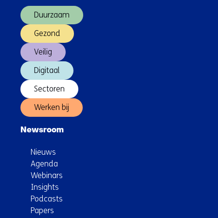
(Hoofdnavigatie)
Duurzaam
Gezond
Veilig
Digitaal
Sectoren
Werken bij
Newsroom
Nieuws
Agenda
Webinars
Insights
Podcasts
Papers