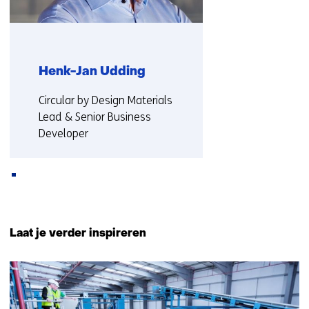
Henk-Jan Udding
Functie:
Circular by Design Materials
Lead & Senior Business
Developer
Meer over Henk-Jan
Terug
naar
Laat je verder inspireren
navigatie
(Neem
11
contact
resultaten,
met
getoond