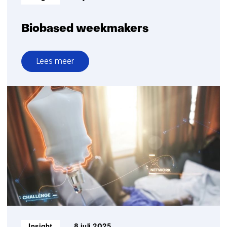
Biobased weekmakers
Lees meer
over
Biobased
weekmakers
Informatietype:
Insight
8 juli 2025