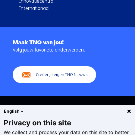
Innovatiecentra
Internationaal
Terug
naar
Maak TNO van jou!
navigatie
Volg jouw favoriete onderwerpen.
(Hoofdnavigatie)
Creëer je eigen TNO Nieuws
English
Privacy on this site
We collect and process your data on this site to better
Cookies