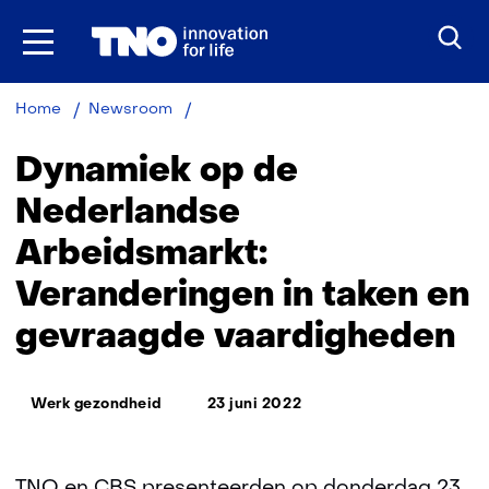
Ga
naar
inhoud
Dynamiek
Home
Newsroom
op
de
Dynamiek op de
Nederlandse
Arbeidsmarkt:
Nederlandse
Veranderingen
Arbeidsmarkt:
in
taken
Veranderingen in taken en
en
gevraagde
gevraagde vaardigheden
vaardigheden
Thema:
Werk gezondheid
23 juni 2022
TNO en CBS presenteerden op donderdag 23