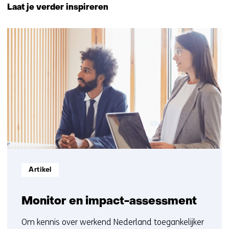
naar
a
Laat je verder inspireren
navigatie
a
(Neem
r
1
contact
e
resultaat
met
e
ons
n
op)
a
n
d
e
r
e
w
e
Informatietype:
Artikel
b
s
Monitor en impact-assessment
i
t
Om kennis over werkend Nederland toegankelijker
e