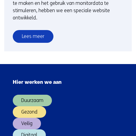
te maken en het gebruik van monitordata te
)
stimuleren, hebben we een speciale website
ontwikkeld.
Lees meer
over
Monitor
en
impact-
Sla
assessment
navigatie
Hier werken we aan
over
(Hoofdnavigatie)
Duurzaam
Gezond
Veilig
Digitaal