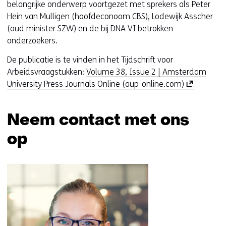
belangrijke onderwerp voortgezet met sprekers als Peter
Hein van Mulligen (hoofdeconoom CBS), Lodewijk Asscher
(oud minister SZW) en de bij DNA VI betrokken
onderzoekers.
De publicatie is te vinden in het Tijdschrift voor
Arbeidsvraagstukken:
Volume 38, Issue 2 | Amsterdam
(
University Press Journals Online (aup-online.com)
o
p
Neem contact met ons
e
n
op
t
i
Sla
n
navigatie
n
over
i
(Neem
e
contact
u
met