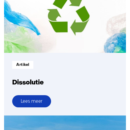
Informatietype:
Artikel
Dissolutie
Lees meer
over
Dissolutie