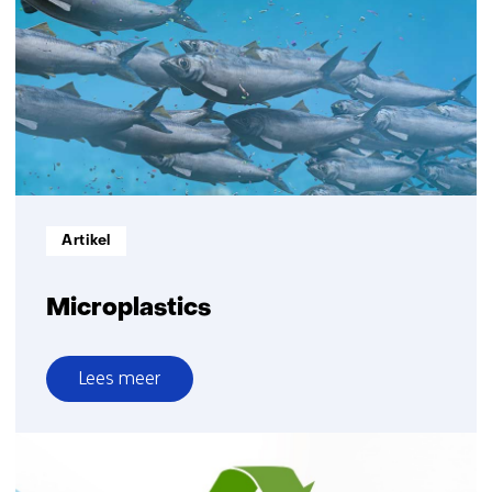
naar
circulaire
kunststoffen
Informatietype:
Artikel
Microplastics
Lees meer
over
Microplastics