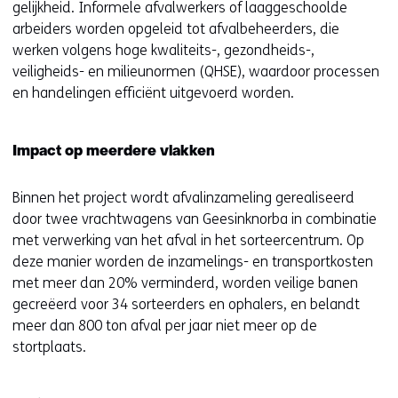
v
gelijkheid. Informele afvalwerkers of laaggeschoolde
e
arbeiders worden opgeleid tot afvalbeheerders, die
n
werken volgens hoge kwaliteits-, gezondheids-,
s
veiligheids- en milieunormen (QHSE), waardoor processen
t
en handelingen efficiënt uitgevoerd worden.
e
r
)
Impact op meerdere vlakken
(
v
Binnen het project wordt afvalinzameling gerealiseerd
e
door twee vrachtwagens van Geesinknorba in combinatie
r
met verwerking van het afval in het sorteercentrum. Op
w
deze manier worden de inzamelings- en transportkosten
i
met meer dan 20% verminderd, worden veilige banen
j
gecreëerd voor 34 sorteerders en ophalers, en belandt
s
meer dan 800 ton afval per jaar niet meer op de
t
stortplaats.
n
a