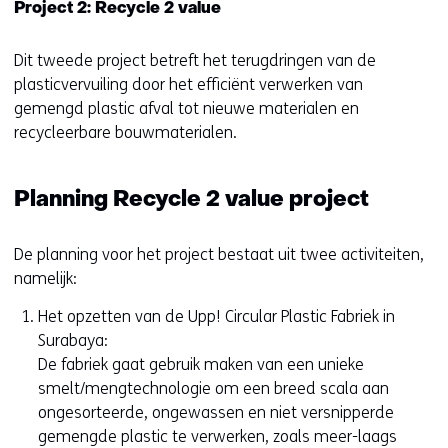
Project 2: Recycle 2 value
a
r
e
Dit tweede project betreft het terugdringen van de
e
plasticvervuiling door het efficiënt verwerken van
n
gemengd plastic afval tot nieuwe materialen en
a
recycleerbare bouwmaterialen.
n
d
Planning Recycle 2 value project
e
r
e
De planning voor het project bestaat uit twee activiteiten,
w
namelijk:
e
Het opzetten van de Upp! Circular Plastic Fabriek in
b
Surabaya:
s
De fabriek gaat gebruik maken van een unieke
i
smelt/mengtechnologie om een breed scala aan
t
ongesorteerde, ongewassen en niet versnipperde
e
gemengde plastic te verwerken, zoals meer-laags
)