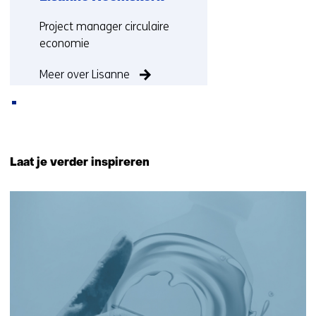
Functie:
Project manager circulaire
economie
Meer over Lisanne
Terug
naar
Laat je verder inspireren
navigatie
(Neem
9
contact
resultaten,
met
getoond
ons
6
op)
t/m
9