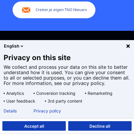
Creëer je eigen TNO Nieuws
English
Privacy on this site
We collect and process your data on this site to better
Cookies
understand how it is used. You can give your consent
Privacy statement
to all or selected purposes, or you can decline them all.
Toegankelijkheid
For more information, see our privacy policy.
Disclaimer
Analytics
Conversion tracking
Remarketing
Algemene voorwaarden
User feedback
3rd party content
Geselecteerde
NL
Details
Privacy policy
taal:
Accept all
Decline all