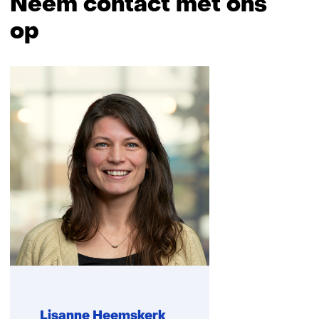
Neem contact met ons
op
Sla
navigatie
over
(Neem
contact
met
ons
op)
Lisanne Heemskerk