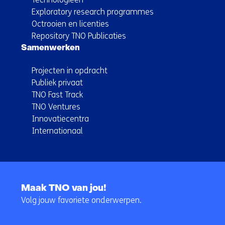
Exploratory research programmes
Octrooien en licenties
Repository TNO Publicaties
Samenwerken
Projecten in opdracht
Publiek privaat
TNO Fast Track
TNO Ventures
Innovatiecentra
Internationaal
Terug
naar
Maak TNO van jou!
navigatie
Volg jouw favoriete onderwerpen.
(Hoofdnavigatie)