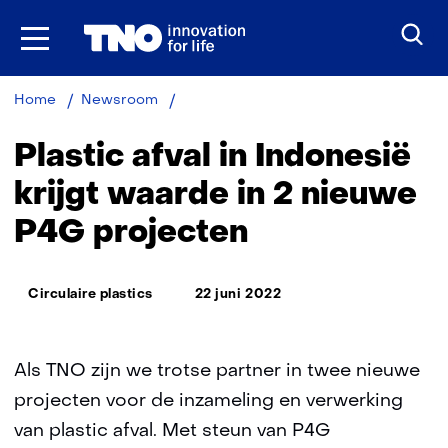
Ga
naar
inhoud
Plastic
Home
Newsroom
afval
in
Plastic afval in Indonesië
Indonesië
krijgt
krijgt waarde in 2 nieuwe
waarde
P4G projecten
in
2
nieuwe
Thema:
P4G
Circulaire plastics
22 juni 2022
projecten
Als TNO zijn we trotse partner in twee nieuwe
projecten voor de inzameling en verwerking
van plastic afval. Met steun van P4G