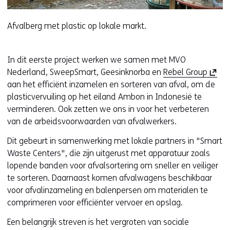
Afvalberg met plastic op lokale markt.
In dit eerste project werken we samen met MVO
(
Nederland, SweepSmart, Geesinknorba en
Rebel Group
o
aan het efficiënt inzamelen en sorteren van afval, om de
p
plasticvervuiling op het eiland Ambon in Indonesië te
e
verminderen. Ook zetten we ons in voor het verbeteren
n
van de arbeidsvoorwaarden van afvalwerkers.
t
Dit gebeurt in samenwerking met lokale partners in "Smart
i
Waste Centers", die zijn uitgerust met apparatuur zoals
n
lopende banden voor afvalsortering om sneller en veiliger
n
te sorteren. Daarnaast komen afvalwagens beschikbaar
i
voor afvalinzameling en balenpersen om materialen te
e
comprimeren voor efficiënter vervoer en opslag.
u
w
Een belangrijk streven is het vergroten van sociale