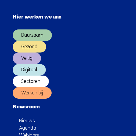
Sla
navigatie
Hier werken we aan
over
(Hoofdnavigatie)
Duurzaam
Gezond
Veilig
Digitaal
Sectoren
Werken bij
Newsroom
Nieuws
Agenda
Webinars