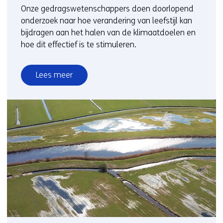
Onze gedragswetenschappers doen doorlopend
onderzoek naar hoe verandering van leefstijl kan
bijdragen aan het halen van de klimaatdoelen en
hoe dit effectief is te stimuleren.
Lees meer
over
Ontdek
hoe
gedragsverandering
helpt
bij
het
energiesysteem
van
morgen