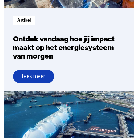
Informatietype:
Artikel
Ontdek vandaag hoe jij impact
maakt op het energiesysteem
van morgen
Lees meer
over
Ontdek
vandaag
hoe
jij
impact
maakt
op