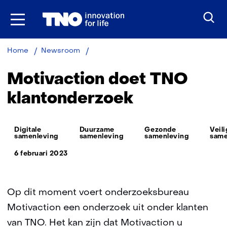
Ga
naar
inhoud
Motivaction
Home
Newsroom
doet
TNO
Motivaction doet TNO
klantonderzoek
klantonderzoek
Thema:
Digitale
Duurzame
Gezonde
Veil
samenleving
samenleving
samenleving
same
6 februari 2023
Op dit moment voert onderzoeksbureau
Motivaction een onderzoek uit onder klanten
van TNO. Het kan zijn dat Motivaction u