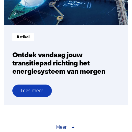
het
energiesysteem
van
morgen
Informatietype:
Artikel
Ontdek vandaag jouw
transitiepad richting het
energiesysteem van morgen
Lees meer
over
Ontdek
vandaag
jouw
transitiepad
Meer