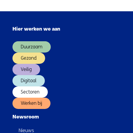
richting
het
energiesysteem
Sla
van
navigatie
morgen
Hier werken we aan
over
(Hoofdnavigatie)
Duurzaam
Gezond
Veilig
Digitaal
Sectoren
Werken bij
Newsroom
Nieuws