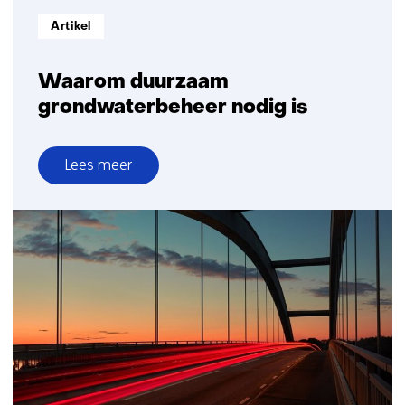
Informatietype:
Artikel
Waarom duurzaam
grondwaterbeheer nodig is
Lees meer
over
Waarom
duurzaam
grondwaterbeheer
nodig
is