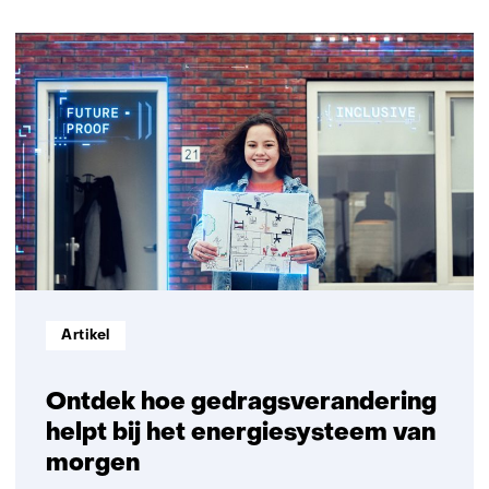
400
resultaten,
getoond
6
t/m
10
Informatietype:
Artikel
Ontdek hoe gedragsverandering
helpt bij het energiesysteem van
morgen