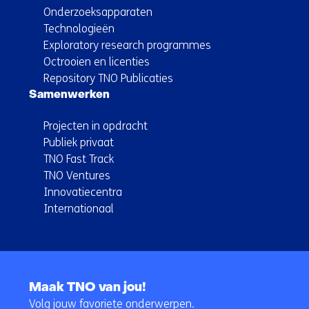
Onderzoeksapparaten
Technologieën
Exploratory research programmes
Octrooien en licenties
Repository TNO Publicaties
Samenwerken
Projecten in opdracht
Publiek privaat
TNO Fast Track
TNO Ventures
Innovatiecentra
Internationaal
Terug
naar
Maak TNO van jou!
navigatie
Volg jouw favoriete onderwerpen.