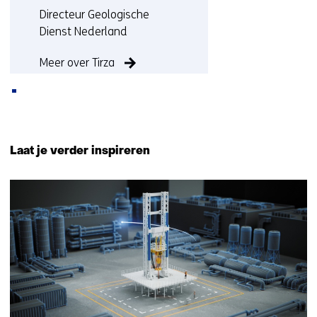
Functie:
Directeur Geologische
Dienst Nederland
Meer over Tirza
Terug
naar
Laat je verder inspireren
navigatie
(Neem
2
contact
resultaten,
met
getoond
ons
1
op)
t/m
2