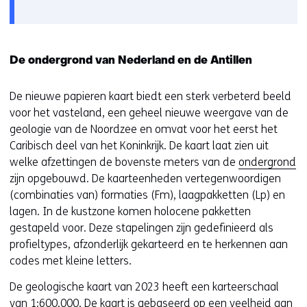
gebruik
v
van
o
cookies
o
op
r
De ondergrond van Nederland en de Antillen
deze
k
website
e
De nieuwe papieren kaart biedt een sterk verbeterd beeld
worden
u
voor het vasteland, een geheel nieuwe weergave van de
toegestaan
r
geologie van de Noordzee en omvat voor het eerst het
of
w
Caribisch deel van het Koninkrijk. De kaart laat zien uit
geweigerd.
i
welke afzettingen de bovenste meters van de
ondergrond
j
zijn opgebouwd. De kaarteenheden vertegenwoordigen
z
(combinaties van) formaties (Fm), laagpakketten (Lp) en
i
lagen. In de kustzone komen holocene pakketten
g
gestapeld voor. Deze stapelingen zijn gedefinieerd als
e
profieltypes, afzonderlijk gekarteerd en te herkennen aan
n
codes met kleine letters.
De geologische kaart van 2023 heeft een karteerschaal
van 1:600.000. De kaart is gebaseerd op een veelheid aan