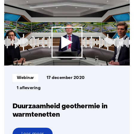
boortechnologieën
om
de
warmtetransitie
te
versnellen
Informatietype:
Webinar
17 december 2020
1 aflevering
Duurzaamheid geothermie in
warmtenetten
Lees meer