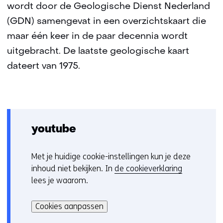
wordt door de Geologische Dienst Nederland
(GDN) samengevat in een overzichtskaart die
maar één keer in de paar decennia wordt
uitgebracht. De laatste geologische kaart
dateert van 1975.
youtube
Met je huidige cookie-instellingen kun je deze
C
inhoud niet bekijken. In
de cookieverklaring
o
lees je waarom.
o
Hier
k
kan
i
Cookies aanpassen
het
e