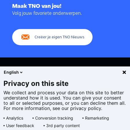
naar
Maak TNO van jou!
navigatie
Volg jouw favoriete onderwerpen.
(Hoofdnavigatie)
Creëer je eigen TNO Nieuws
English
Privacy on this site
We collect and process your data on this site to better
Cookies
understand how it is used. You can give your consent
Privacy statement
to all or selected purposes, or you can decline them all.
Toegankelijkheid
For more information, see our privacy policy.
Disclaimer
Analytics
Conversion tracking
Remarketing
Algemene voorwaarden
User feedback
3rd party content