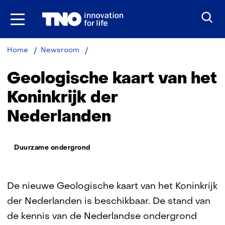
Ga
naar
inhoud
Geologische
Home
Newsroom
kaart
van
Geologische kaart van het
het
Koninkrijk
Koninkrijk der
der
Nederlanden
Nederlanden
Thema:
Duurzame ondergrond
De nieuwe Geologische kaart van het Koninkrijk
der Nederlanden is beschikbaar. De stand van
de kennis van de Nederlandse ondergrond