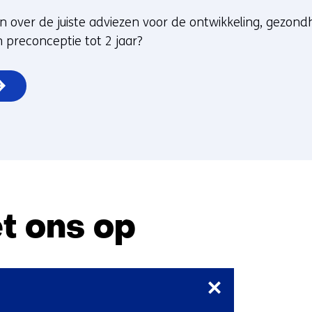
n over de juiste adviezen voor de ontwikkeling, gezondh
 preconceptie tot 2 jaar?
t ons op
Sla
navigatie
over