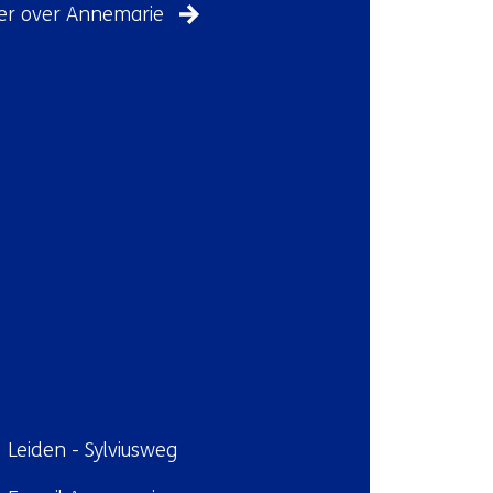
(Neem
r over Annemarie
contact
met
ons
op)
ndplaats:
Leiden - Sylviusweg