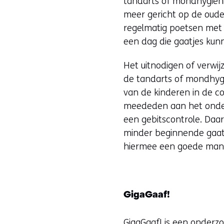
tandarts of mondhygiënis
meer gericht op de oude
regelmatig poetsen met 
een dag die gaatjes kun
Het uitnodigen of verwi
de tandarts of mondhygi
van de kinderen in de c
meededen aan het onderzo
een gebitscontrole. Daarb
minder beginnende gaatj
hiermee een goede mani
GigaGaaf!
GigaGaaf! is een onderz