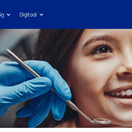
Ga
ig
Digitaal
naar
inhoud