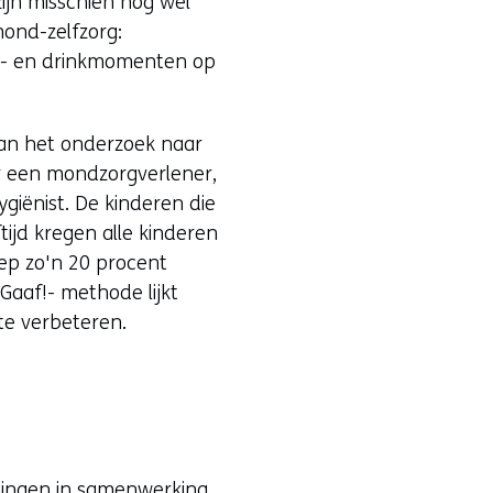
ijn misschien nog wel
mond-zelfzorg:
et- en drinkmomenten op
van het onderzoek naar
r een mondzorgverlener,
iënist. De kinderen die
tijd kregen alle kinderen
roep zo'n 20 procent
Gaaf!- methode lijkt
te verbeteren.
oningen in samenwerking