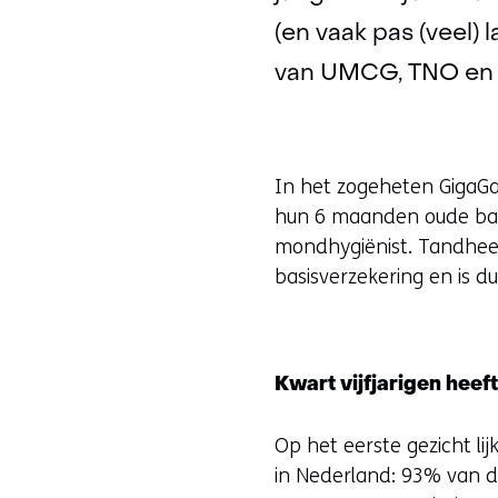
(en vaak pas (veel) 
van UMCG, TNO en d
In het zogeheten GigaG
hun 6 maanden oude bab
mondhygiënist. Tandheel
basisverzekering en is du
Kwart vijfjarigen heef
Op het eerste gezicht l
in Nederland: 93% van de