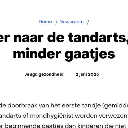
Jonger
Home
Newsroom
naar
r naar de tandarts,
de
tandarts,
minder gaatjes
later
minder
gaatjes
Thema:
Jeugd gezondheid
2 juni 2023
de doorbraak van het eerste tandje (gemidd
tandarts of mondhygiënist worden verwezen
der beginnende gaatjes dan kinderen die ni