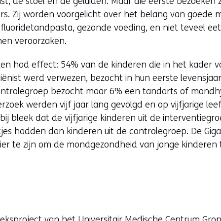
t, de stoel en de geluiden. Maar die eerste bezoeken z
rs. Zij worden voorgelicht over het belang van goede 
fluoridetandpasta, gezonde voeding, en niet teveel e
nen veroorzaken.
jzen had effect: 54% van de kinderen die in het kader 
ënist werd verwezen, bezocht in hun eerste levensjaa
ontrolegroep bezocht maar 6% een tandarts of mondhyg
ek werden vijf jaar lang gevolgd en op vijfjarige leef
ij bleek dat de vijfjarige kinderen uit de interventieg
es hadden dan kinderen uit de controlegroep. De Giga
er te zijn om de mondgezondheid van jonge kinderen 
oeksproject van het Universitair Medische Centrum Gr