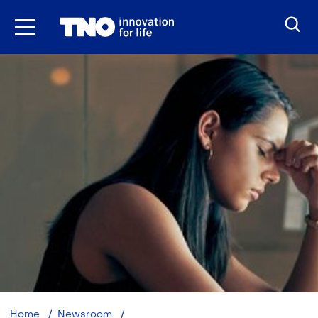
Ga
naar
inhoud
TNO-
Home
Newsroom