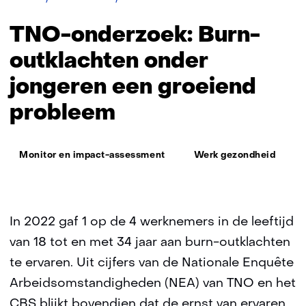
onderzoek:
Burn-
TNO-onderzoek: Burn-
outklachten
onder
outklachten onder
jongeren
jongeren een groeiend
een
groeiend
probleem
probleem
Thema:
Monitor en impact-assessment
Werk gezondheid
In 2022 gaf 1 op de 4 werknemers in de leeftijd
van 18 tot en met 34 jaar aan burn-outklachten
te ervaren. Uit cijfers van de Nationale Enquête
Arbeidsomstandigheden (NEA) van TNO en het
CBS blijkt bovendien dat de ernst van ervaren