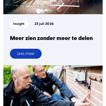
actueel
zijn
Informatietype:
Insight
23 juli 2026
Meer zien zonder meer te delen
Lees meer
over
Meer
zien
zonder
meer
te
delen