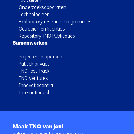
Faciliteiten
Onderzoeksapparaten
Technologieën
Exploratory research programmes
Octrooien en licenties
Repository TNO Publicaties
Samenwerken
Projecten in opdracht
Publiek privaat
TNO Fast Track
TNO Ventures
Innovatiecentra
Internationaal
Terug
naar
Maak TNO van jou!
navigatie
Volg jouw favoriete onderwerpen.