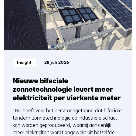
t
ons
1
e
op)
t/m
)
5
Informatietype:
Insight
28 juli 2026
Nieuwe bifaciale
zonnetechnologie levert meer
elektriciteit per vierkante meter
TNO heeft voor het eerst aangetoond dat bifaciale
tandem-zonnetechnologie op industriële schaal
kan worden geproduceerd, waarbij aanzienlijk
meer elektriciteit wordt opgewekt uit hetzelfde