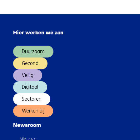
door
onderzoek
naar
Sla
bodem-
navigatie
en
Hier werken we aan
over
gebouwinteractie
(Hoofdnavigatie)
Duurzaam
Gezond
Veilig
Digitaal
Sectoren
Werken bij
Newsroom
Nieuws