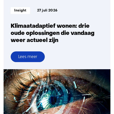
Informatietype:
Insight
27 juli 2026
Klimaatadaptief wonen: drie
oude oplossingen die vandaag
weer actueel zijn
Lees meer
over
Klimaatadaptief
wonen:
drie
oude
oplossingen
die
vandaag
weer