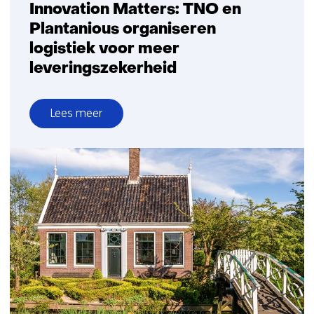
Innovation Matters: TNO en
Plantanious organiseren
logistiek voor meer
leveringszekerheid
Lees meer
over
Innovation
Matters:
TNO
en
Plantanious
organiseren
logistiek
voor
meer
leveringszekerheid