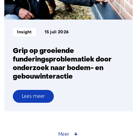
Informatietype:
Insight
15 juli 2026
Grip op groeiende
funderingsproblematiek door
onderzoek naar bodem- en
gebouwinteractie
Lees meer
over
Grip
op
groeiende
funderingsproblematiek
Meer