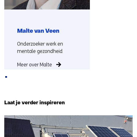
n
a
a
r
Malte van Veen
e
e
Functie:
Onderzoeker werk en
n
mentale gezondheid
a
n
Meer over Malte
d
e
r
e
Terug
w
naar
Laat je verder inspireren
e
navigatie
b
(Neem
595
s
contact
resultaten,
i
met
getoond