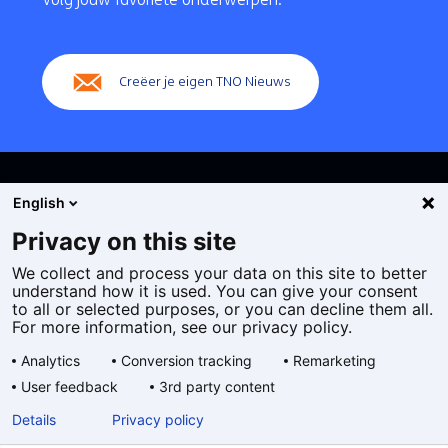
(Hoofdnavigatie)
Creëer je eigen TNO Nieuws
English
Privacy on this site
We collect and process your data on this site to better
Cookies
understand how it is used. You can give your consent
Privacy statement
to all or selected purposes, or you can decline them all.
Toegankelijkheid
For more information, see our privacy policy.
Disclaimer
Analytics
Conversion tracking
Remarketing
Algemene voorwaarden
User feedback
3rd party content
Geselecteerde
NL
Details
Privacy policy
taal: