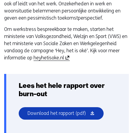
ook af leidt van het werk. Onzekerheden in werk en
woonsituatie belemmeren persoonlijke ontwikkeling en
geven een pessimistisch toekomstperspectief.
Om werkstress bespreekbaar te maken, starten het
ministerie van Volksgezondheid, Welzijn en Sport (VWS) en
het ministerie van Sociale Zaken en Werkgelegenheid
vandaag de campagne ‘Hey, het is oké’. Kijk voor meer
(
informatie op
heyhetisoke.nl
o
p
e
Lees het hele rapport over
n
t
burn-out
i
n
(opent
Download het rapport
(pdf)
n
in
i
nieuw
e