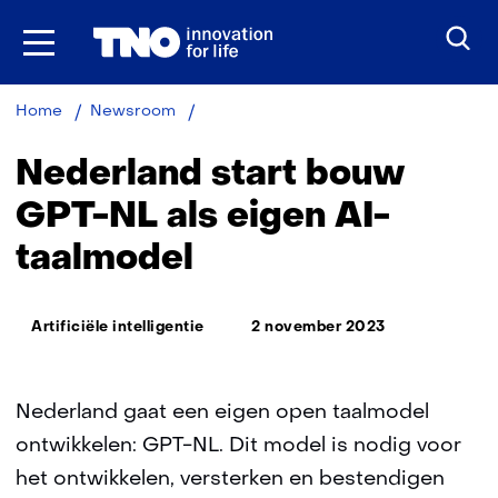
Ga
naar
inhoud
Nederland
Home
Newsroom
start
bouw
Nederland start bouw
GPT-
NL
GPT-NL als eigen AI-
als
taalmodel
eigen
AI-
taalmodel
Thema:
Artificiële intelligentie
2 november 2023
Nederland gaat een eigen open taalmodel
ontwikkelen: GPT-NL. Dit model is nodig voor
het ontwikkelen, versterken en bestendigen