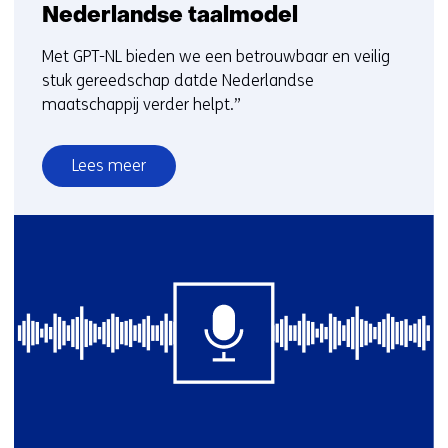
Nederlandse taalmodel
Met GPT-NL bieden we een betrouwbaar en veilig
stuk gereedschap datde Nederlandse
maatschappij verder helpt.”
Lees meer
over
TNO
Unboxed
#1
|
GPT-
NL:
het
Nederlandse
taalmodel