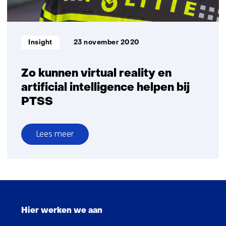
Informatietype:
Insight
23 november 2020
Zo kunnen virtual reality en
artificial intelligence helpen bij
PTSS
Lees meer
over
Zo
kunnen
virtual
Sla
reality
navigatie
en
Hier werken we aan
over
artificial