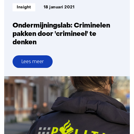
Informatietype:
Insight
18 januari 2021
Ondermijningslab: Criminelen
pakken door 'crimineel' te
denken
Lees meer
over
Ondermijningslab:
Criminelen
pakken
door
'crimineel'
te
denken