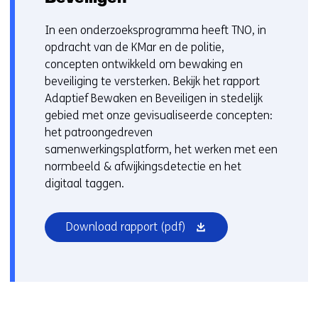
In een onderzoeksprogramma heeft TNO, in
opdracht van de KMar en de politie,
concepten ontwikkeld om bewaking en
beveiliging te versterken. Bekijk het rapport
Adaptief Bewaken en Beveiligen in stedelijk
gebied met onze gevisualiseerde concepten:
het patroongedreven
samenwerkingsplatform, het werken met een
normbeeld & afwijkingsdetectie en het
digitaal taggen.
(opent
Download rapport
(pdf)
in
nieuw
venster)