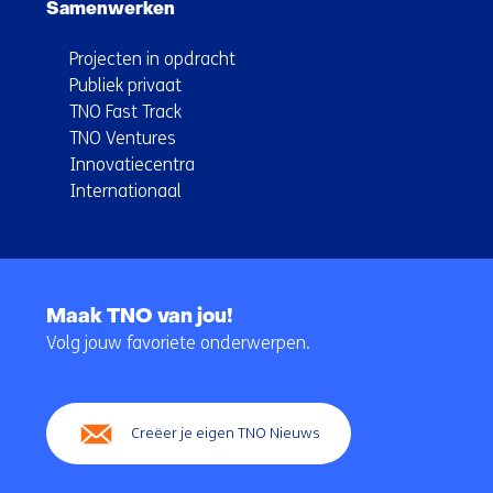
Samenwerken
Projecten in opdracht
Publiek privaat
TNO Fast Track
TNO Ventures
Innovatiecentra
Internationaal
Terug
naar
Maak TNO van jou!
navigatie
Volg jouw favoriete onderwerpen.
(Hoofdnavigatie)
Creëer je eigen TNO Nieuws