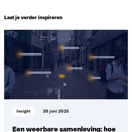
Terug
naar
Laat je verder inspireren
navigatie
(Neem
3
contact
resultaten,
met
getoond
ons
1
op)
t/m
3
Informatietype:
Insight
20 juni 2025
Een weerbare samenleving: hoe