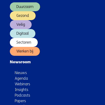
(Hoofdnavigatie)
intelligence
Duurzaam
helpen
bij
Gezond
PTSS
Veilig
Digitaal
Sectoren
Werken bij
Newsroom
Nieuws
Agenda
Webinars
Insights
Podcasts
Papers