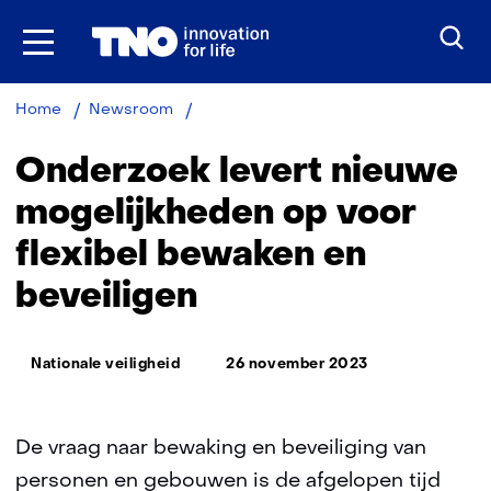
Ga
naar
inhoud
Onderzoek
Home
Newsroom
levert
nieuwe
Onderzoek levert nieuwe
mogelijkheden
op
mogelijkheden op voor
voor
flexibel bewaken en
flexibel
bewaken
beveiligen
en
beveiligen
Thema:
Nationale veiligheid
26 november 2023
De vraag naar bewaking en beveiliging van
personen en gebouwen is de afgelopen tijd