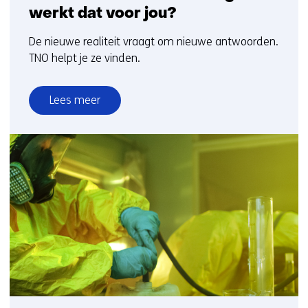
werkt dat voor jou?
De nieuwe realiteit vraagt om nieuwe antwoorden.
TNO helpt je ze vinden.
Lees meer
over
Een
weerbare
samenleving:
hoe
werkt
dat
voor
jou?