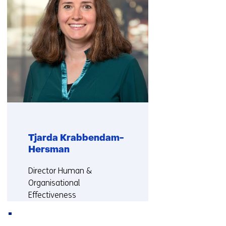
contact
met
ons
op)
Tjarda Krabbendam-
Hersman
Functie:
Director Human &
Organisational
Effectiveness
Meer over Tjarda