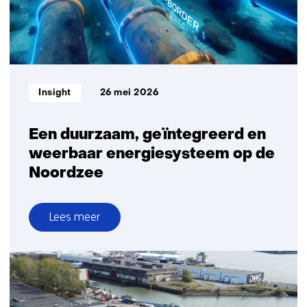
dan
eerder
geraamd
Informatietype:
Insight
26 mei 2026
Een duurzaam, geïntegreerd en
weerbaar energiesysteem op de
Noordzee
Lees meer
over
Een
duurzaam,
geïntegreerd
en