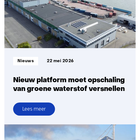
weerbaar
energiesysteem
op
de
Noordzee
Informatietype:
Nieuws
22 mei 2026
Nieuw platform moet opschaling
van groene waterstof versnellen
Lees meer
over
Nieuw
platform
moet