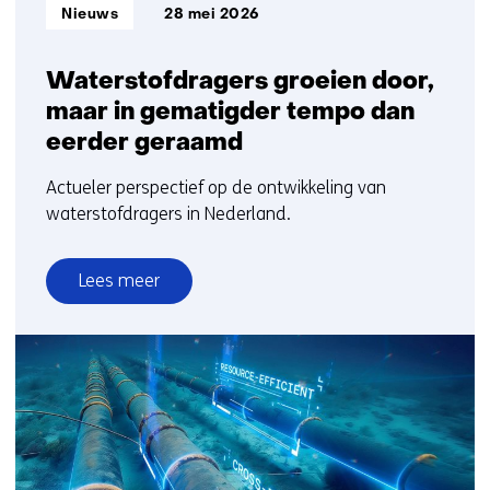
Informatietype:
Nieuws
28 mei 2026
Waterstofdragers groeien door,
maar in gematigder tempo dan
eerder geraamd
Actueler perspectief op de ontwikkeling van
waterstofdragers in Nederland.
Lees meer
over
Waterstofdragers
groeien
door,
maar
in
gematigder
tempo