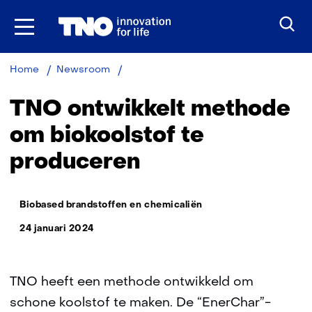
Ga
naar
inhoud
TNO
Home
Newsroom
ontwikkelt
methode
TNO ontwikkelt methode
om
biokoolstof
om biokoolstof te
te
produceren
produceren
Thema:
Biobased brandstoffen en chemicaliën
24 januari 2024
TNO heeft een methode ontwikkeld om
schone koolstof te maken. De “EnerChar”-