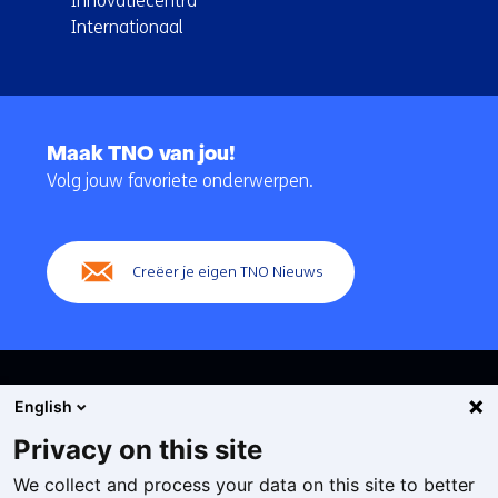
Innovatiecentra
Internationaal
Terug
naar
Maak TNO van jou!
navigatie
Volg jouw favoriete onderwerpen.
(Hoofdnavigatie)
Creëer je eigen TNO Nieuws
English
Privacy on this site
We collect and process your data on this site to better
Cookies