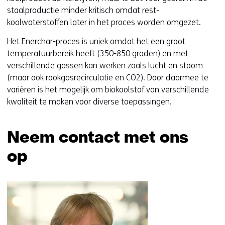
staalproductie minder kritisch omdat rest-
koolwaterstoffen later in het proces worden omgezet.
Het Enerchar-proces is uniek omdat het een groot
temperatuurbereik heeft (350-850 graden) en met
verschillende gassen kan werken zoals lucht en stoom
(maar ook rookgasrecirculatie en CO2). Door daarmee te
variëren is het mogelijk om biokoolstof van verschillende
kwaliteit te maken voor diverse toepassingen.
Neem contact met ons
op
Sla
navigatie
over
(Neem
contact