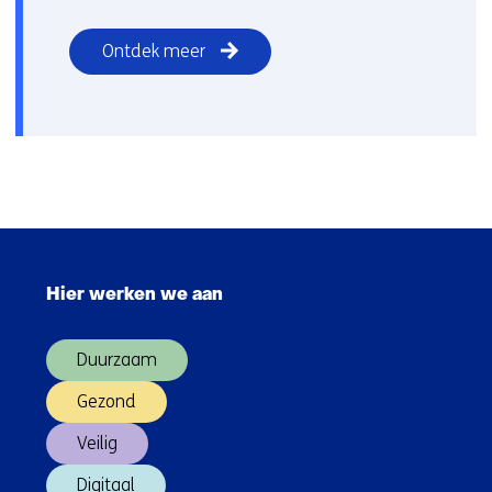
Ontdek meer
Sla
navigatie
Hier werken we aan
over
(Hoofdnavigatie)
Duurzaam
Gezond
Veilig
Digitaal