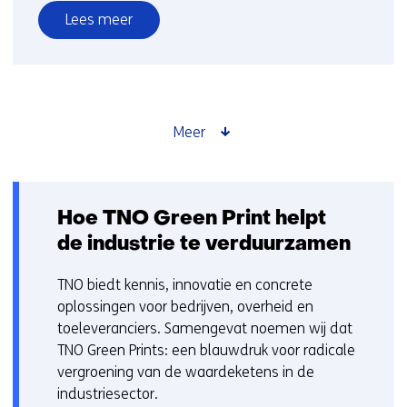
Lees meer
over
"De
Noordzee
is
cruciaal
Meer
voor
Nederland.
En
dat
Hoe TNO Green Print helpt
mag
de industrie te verduurzamen
iedereen
weten"
TNO biedt kennis, innovatie en concrete
oplossingen voor bedrijven, overheid en
toeleveranciers. Samengevat noemen wij dat
TNO Green Prints: een blauwdruk voor radicale
vergroening van de waardeketens in de
industriesector.