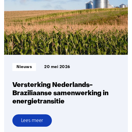
opschaling
van
groene
waterstof
versnellen
Informatietype:
Nieuws
20 mei 2026
Versterking Nederlands-
Braziliaanse samenwerking in
energietransitie
Lees meer
over