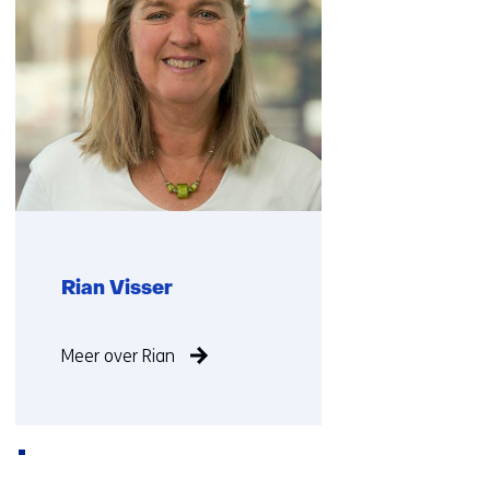
met
ons
op)
Rian Visser
Functie
Meer over Rian
niet
bekend