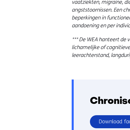
vaatziekten, migraine, d
angststoornissen. Een ch
beperkingen in functione
aandoening en per indivi
*** De WEA hanteert de v
lichamelijke of cognitiev
leerachterstand, langdur
Chronis
Download fa