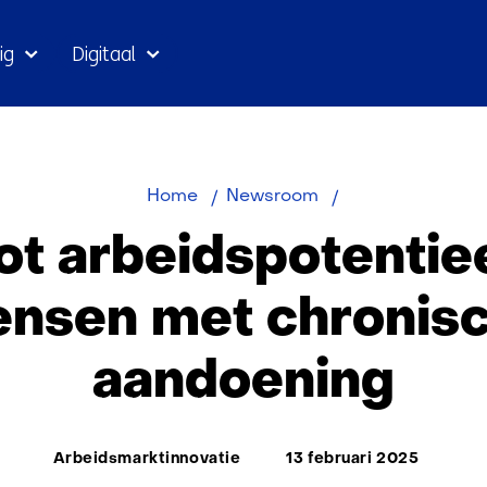
Ga
ig
Digitaal
naar
inhoud
Groot
Home
Newsroom
arbeidspotentiee
t arbeidspotentiee
bij
mensen
nsen met chronis
met
chronische
aandoening
aandoening
Thema:
Arbeidsmarktinnovatie
13 februari 2025