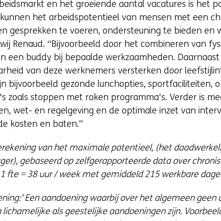
beidsmarkt en het groeiende aantal vacatures is het p
 kunnen het arbeidspotentieel van mensen met een c
en gesprekken te voeren, ondersteuning te bieden en 
wij Renaud. “Bijvoorbeeld door het combineren van fys
 van een buddy bij bepaalde werkzaamheden. Daarnaast
rheid van deze werknemers versterken door leefstijlin
jn bijvoorbeeld gezonde lunchopties, sportfaciliteiten,
 zoals stoppen met roken programma's. Verder is me
n, wet- en regelgeving en de optimale inzet van interve
 de kosten en baten.”
erekening van het maximale potentieel, (het daadwerkeli
 lager), gebaseerd op zelfgerapporteerde data over chron
n 1 fte = 38 uur / week met gemiddeld 215 werkbare dagen
ning:’ Een aandoening waarbij over het algemeen geen uit
n lichamelijke als geestelijke aandoeningen zijn. Voorbeeld