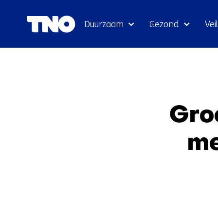
Duurzaam
Gezond
Veil
Groo
me