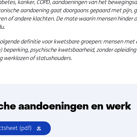
iabetes, kanker, COPD, aandoeningen van het bewegingsa
ronische aandoening gaat doorgaans gepaard met pijn, gee
ren of andere klachten. De mate waarin mensen hinder o
du.
olgende definitie voor kwetsbare groepen: mensen met e
e) beperking, psychische kwetsbaarheid, zonder opleidin
ig werklozen of statushouders.
che aandoeningen en werk
(opent
ctsheet
(pdf)
in