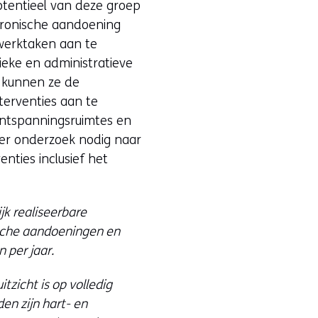
otentieel van deze groep
hronische aandoening
werktaken aan te
ieke en administratieve
 kunnen ze de
terventies aan te
 ontspanningsruimtes en
er onderzoek nodig naar
nties inclusief het
jk realiseerbare
ische aandoeningen en
 per jaar.
zicht is op volledig
en zijn hart- en