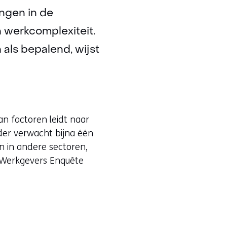
ngen in de
n werkcomplexiteit.
als bepalend, wijst
an factoren leidt naar
rder verwacht bijna één
n in andere sectoren,
e Werkgevers Enquête