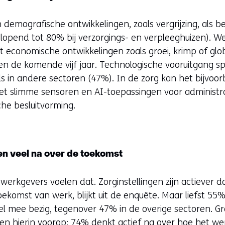
mografische ontwikkelingen, zoals vergrijzing, als bel
plopend tot 80% bij verzorgings- en verpleeghuizen). W
 economische ontwikkelingen zoals groei, krimp of glob
n de komende vijf jaar. Technologische vooruitgang sp
ls in andere sectoren (47%). In de zorg kan het bijvo
et slimme sensoren en AI-toepassingen voor administra
he besluitvorming.
en veel na over de toekomst
werkgevers voelen dat. Zorginstellingen zijn actiever 
komst van werk, blijkt uit de enquête. Maar liefst 55%
eel mee bezig, tegenover 47% in de overige sectoren. Gr
en hierin voorop: 74% denkt actief na over hoe het w