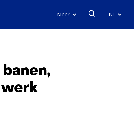
Meer
NL
Geselecte
taal:
 banen,
 werk