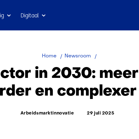
Ga
ig
Digitaal
naar
inhoud
Zorgsector
Home
Newsroom
in
ctor in 2030: meer
2030:
meer
rder en complexer
banen,
zwaarder
en
Thema:
Arbeidsmarktinnovatie
29 juli 2025
complexer
werk