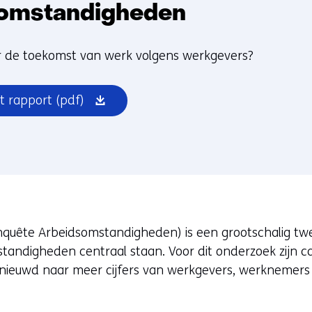
omstandigheden
 de toekomst van werk volgens werkgevers?
(opent
t rapport
(pdf)
in
nieuw
venster)
uête Arbeidsomstandigheden) is een grootschalig twe
andigheden centraal staan. Voor dit onderzoek zijn ca
ieuwd naar meer cijfers van werkgevers, werknemers e