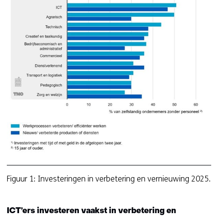
(a
fi
1-
in
in
ve
v
Figuur 1: Investeringen in verbetering en vernieuwing 2025.
ICT’ers investeren vaakst in verbetering en