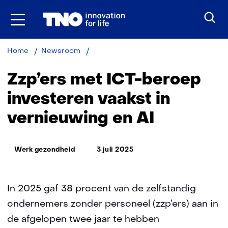
Ga
naar
inhoud
Zzp’ers
Home
Newsroom
met
ICT-
Zzp’ers met ICT-beroep
beroep
investeren
investeren vaakst in
vaakst
vernieuwing en AI
in
vernieuwing
en
Thema:
AI
Werk gezondheid
3 juli 2025
In 2025 gaf 38 procent van de zelfstandig
ondernemers zonder personeel (zzp’ers) aan in
de afgelopen twee jaar te hebben