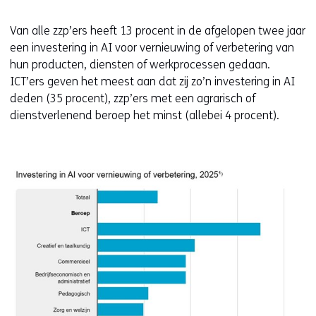
Van alle zzp’ers heeft 13 procent in de afgelopen twee jaar
een investering in AI voor vernieuwing of verbetering van
hun producten, diensten of werkprocessen gedaan.
ICT’ers geven het meest aan dat zij zo’n investering in AI
deden (35 procent), zzp’ers met een agrarisch of
dienstverlenend beroep het minst (allebei 4 procent).
Kl
v
e
ve
(a
fi
2-
in
in
ai