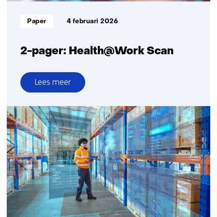
Informatietype:
Paper
4 februari 2026
2-pager: Health@Work Scan
Lees meer
over
2-
pager:
Health@Work
Scan