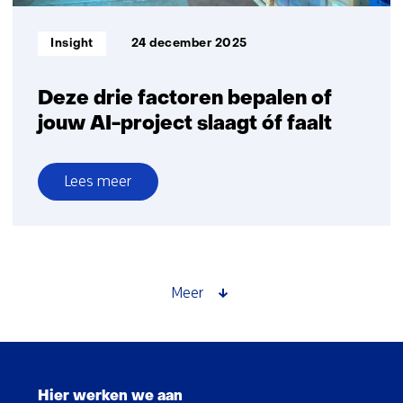
Informatietype:
Insight
24 december 2025
Deze drie factoren bepalen of
jouw AI-project slaagt óf faalt
Lees meer
over
Deze
drie
factoren
bepalen
Meer
of
jouw
AI-
Sla
project
navigatie
slaagt
Hier werken we aan