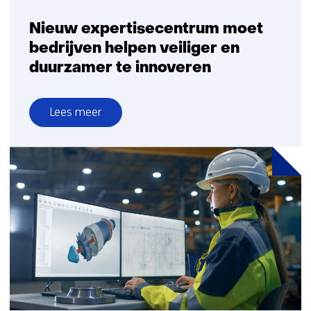
Nieuw expertisecentrum moet
bedrijven helpen veiliger en
duurzamer te innoveren
Lees meer
over
Nieuw
expertisecentrum
moet
bedrijven
helpen
veiliger
en
duurzamer
te
innoveren