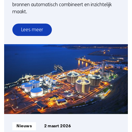
bronnen automatisch combineert en inzichtelijk
maakt.
Lees meer
over
Stoffen
Informatie
Systeem:
krachtige
online
zoekmachine
voor
chemische
stoffen
nu
verder
uitgebreid
Informatietype:
Nieuws
2 maart 2026