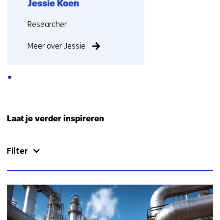
Jessie Koen
Functie:
Researcher
Meer over Jessie
Terug
naar
Laat je verder inspireren
navigatie
(Neem
Filter
contact
met
ons
op)
136
resultaten,
getoond