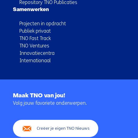
Repository TNO Publicaties
Samenwerken
Projecten in opdracht
Publiek privaat
TNO Fast Track
TNO Ventures
Innovatiecentra
Internationaal
Terug
naar
Maak TNO van jou!
navigatie
Volg jouw favoriete onderwerpen.
(Hoofdnavigatie)
Creëer je eigen TNO Nieuws