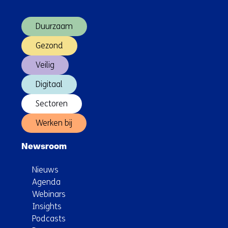
over
óf
(Hoofdnavigatie)
faalt
Duurzaam
Gezond
Veilig
Digitaal
Sectoren
Werken bij
Newsroom
Nieuws
Agenda
Webinars
Insights
Podcasts