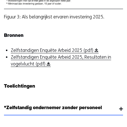
Figuur 3: Als belangrijkst ervaren investering 2025.
Bronnen
(
Zelfstandigen Enquête Arbeid 2025 (pdf)
o
Zelfstandigen Enquête Arbeid 2025, Resultaten in
(
p
vogelvlucht (pdf)
o
e
p
n
e
t
Toelichtingen
n
i
t
n
i
n
*Zelfstandig ondernemer zonder personeel
n
i
n
e
i
u