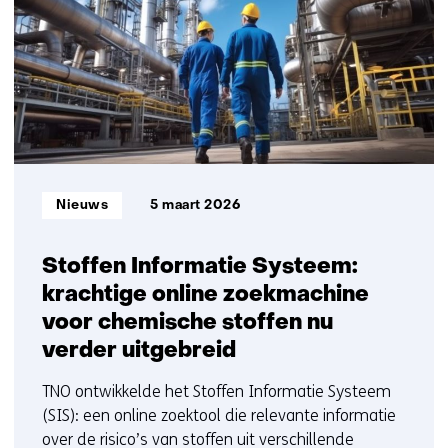
11
t/m
15
Informatietype:
Nieuws
5 maart 2026
Stoffen Informatie Systeem:
krachtige online zoekmachine
voor chemische stoffen nu
verder uitgebreid
TNO ontwikkelde het Stoffen Informatie Systeem
(SIS): een online zoektool die relevante informatie
over de risico’s van stoffen uit verschillende