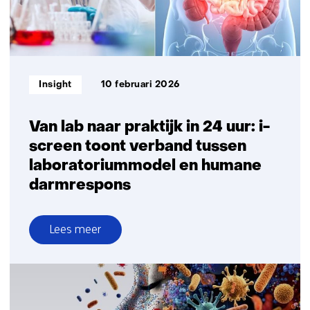
diabetes
2
met
glucose
sensoren
Informatietype:
Insight
10 februari 2026
Van lab naar praktijk in 24 uur: i-
screen toont verband tussen
laboratoriummodel en humane
darmrespons
Lees meer
over
Van
lab
naar