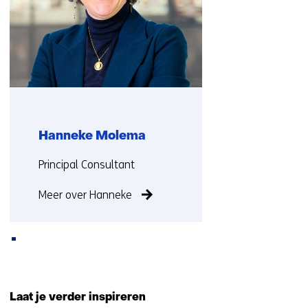
op)
Hanneke Molema
Functie:
Principal Consultant
Meer over Hanneke
Terug
naar
Laat je verder inspireren