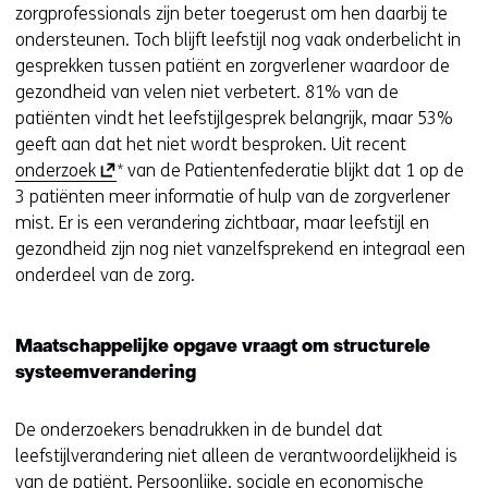
zorgprofessionals zijn beter toegerust om hen daarbij te
ondersteunen. Toch blijft leefstijl nog vaak onderbelicht in
gesprekken tussen patiënt en zorgverlener waardoor de
gezondheid van velen niet verbetert. 81% van de
patiënten vindt het leefstijlgesprek belangrijk, maar 53%
geeft aan dat het niet wordt besproken. Uit recent
(
onderzoek
* van de Patientenfederatie blijkt dat 1 op de
o
3 patiënten meer informatie of hulp van de zorgverlener
p
mist. Er is een verandering zichtbaar, maar leefstijl en
e
gezondheid zijn nog niet vanzelfsprekend en integraal een
n
onderdeel van de zorg.
t
i
Maatschappelijke opgave vraagt om structurele
n
systeemverandering
n
i
De onderzoekers benadrukken in de bundel dat
e
leefstijlverandering niet alleen de verantwoordelijkheid is
u
van de patiënt. Persoonlijke, sociale en economische
w