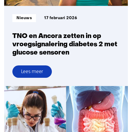
Informatietype:
Nieuws
17 februari 2026
TNO en Ancora zetten in op
vroegsignalering diabetes 2 met
glucose sensoren
Lees meer
over
TNO
en
Ancora
zetten
in
op
vroegsignalering