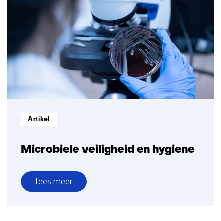
persoonlijke
verzorging
Informatietype:
Artikel
Microbiele veiligheid en hygiene
Lees meer
over
Microbiele
veiligheid