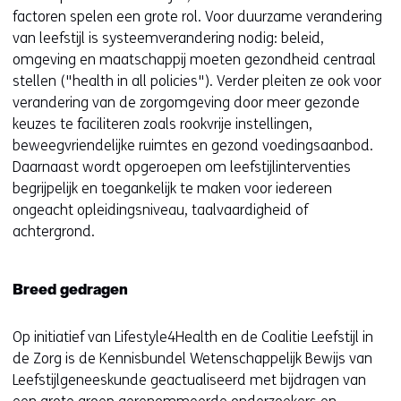
factoren spelen een grote rol. Voor duurzame verandering
v
van leefstijl is systeemverandering nodig: beleid,
e
omgeving en maatschappij moeten gezondheid centraal
n
stellen ("health in all policies"). Verder pleiten ze ook voor
s
verandering van de zorgomgeving door meer gezonde
t
keuzes te faciliteren zoals rookvrije instellingen,
e
beweegvriendelijke ruimtes en gezond voedingsaanbod.
r
Daarnaast wordt opgeroepen om leefstijlinterventies
)
begrijpelijk en toegankelijk te maken voor iedereen
(
ongeacht opleidingsniveau, taalvaardigheid of
v
achtergrond.
e
r
w
Breed gedragen
i
j
Op initiatief van Lifestyle4Health en de Coalitie Leefstijl in
s
de Zorg is de Kennisbundel Wetenschappelijk Bewijs van
t
Leefstijlgeneeskunde geactualiseerd met bijdragen van
n