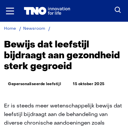
Ga
naar
inhoud
Bewijs
Home
Newsroom
dat
leefstijl
Bewijs dat leefstijl
bijdraagt
aan
bijdraagt aan gezondheid
gezondheid
sterk gegroeid
sterk
gegroeid
Thema:
Gepersonaliseerde leefstijl
15 oktober 2025
Er is steeds meer wetenschappelijk bewijs dat
leefstijl bijdraagt aan de behandeling van
diverse chronische aandoeningen zoals