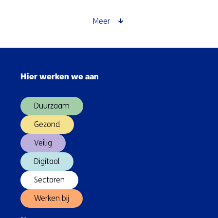
en
hygiene
Meer
Sla
navigatie
Hier werken we aan
over
(Hoofdnavigatie)
Duurzaam
Gezond
Veilig
Digitaal
Sectoren
Werken bij