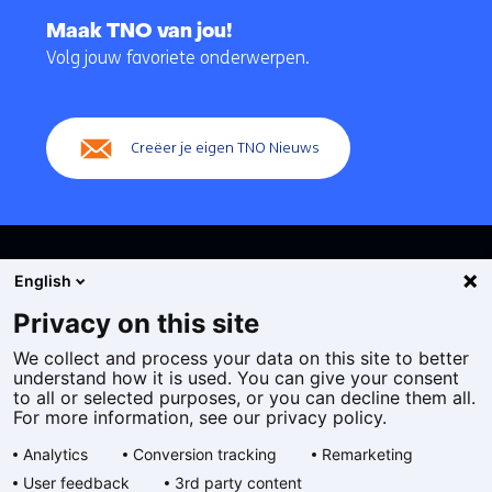
naar
Maak TNO van jou!
navigatie
Volg jouw favoriete onderwerpen.
(Hoofdnavigatie)
Creëer je eigen TNO Nieuws
English
Privacy on this site
We collect and process your data on this site to better
Cookies
understand how it is used. You can give your consent
Privacy statement
to all or selected purposes, or you can decline them all.
Toegankelijkheid
For more information, see our privacy policy.
Disclaimer
Analytics
Conversion tracking
Remarketing
Algemene voorwaarden
User feedback
3rd party content