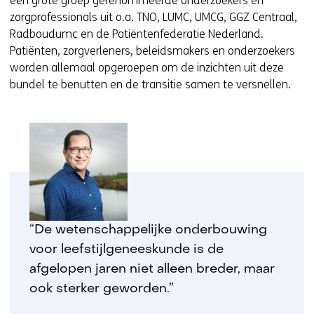
een grote groep gerenommeerde onderzoekers en
a
zorgprofessionals uit o.a. TNO, LUMC, UMCG, GGZ Centraal,
a
Radboudumc en de Patiëntenfederatie Nederland.
r
Patiënten, zorgverleners, beleidsmakers en onderzoekers
e
worden allemaal opgeroepen om de inzichten uit deze
e
bundel te benutten en de transitie samen te versnellen.
n
a
n
d
e
r
e
w
e
“De wetenschappelijke onderbouwing
b
voor leefstijlgeneeskunde is de
s
afgelopen jaren niet alleen breder, maar
i
t
ook sterker geworden.”
e