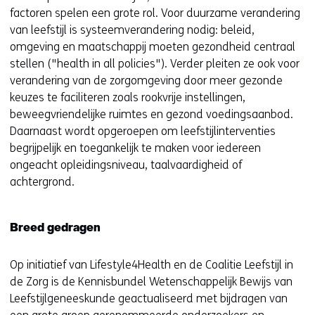
factoren spelen een grote rol. Voor duurzame verandering
v
van leefstijl is systeemverandering nodig: beleid,
e
omgeving en maatschappij moeten gezondheid centraal
n
stellen ("health in all policies"). Verder pleiten ze ook voor
s
verandering van de zorgomgeving door meer gezonde
t
keuzes te faciliteren zoals rookvrije instellingen,
e
beweegvriendelijke ruimtes en gezond voedingsaanbod.
r
Daarnaast wordt opgeroepen om leefstijlinterventies
)
begrijpelijk en toegankelijk te maken voor iedereen
(
ongeacht opleidingsniveau, taalvaardigheid of
v
achtergrond.
e
r
w
Breed gedragen
i
j
Op initiatief van Lifestyle4Health en de Coalitie Leefstijl in
s
de Zorg is de Kennisbundel Wetenschappelijk Bewijs van
t
Leefstijlgeneeskunde geactualiseerd met bijdragen van
n