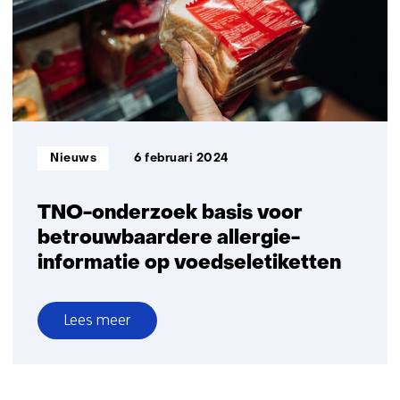
diagnose
van
leverziekte
Informatietype:
Nieuws
6 februari 2024
TNO-onderzoek basis voor
betrouwbaardere allergie-
informatie op voedseletiketten
Lees meer
over
TNO-
onderzoek