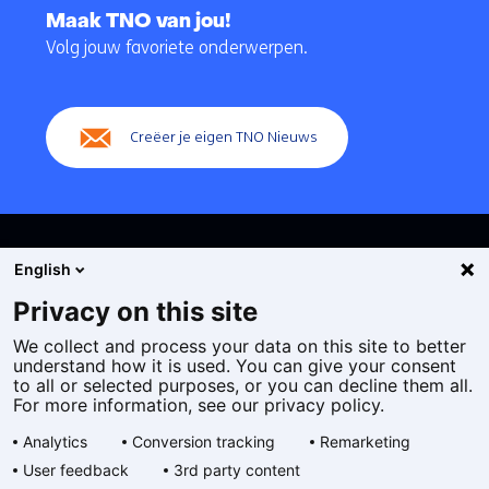
naar
Maak TNO van jou!
navigatie
Volg jouw favoriete onderwerpen.
(Hoofdnavigatie)
Creëer je eigen TNO Nieuws
English
Privacy on this site
We collect and process your data on this site to better
Cookies
understand how it is used. You can give your consent
Privacy statement
to all or selected purposes, or you can decline them all.
Toegankelijkheid
For more information, see our privacy policy.
Disclaimer
Analytics
Conversion tracking
Remarketing
Algemene voorwaarden
User feedback
3rd party content