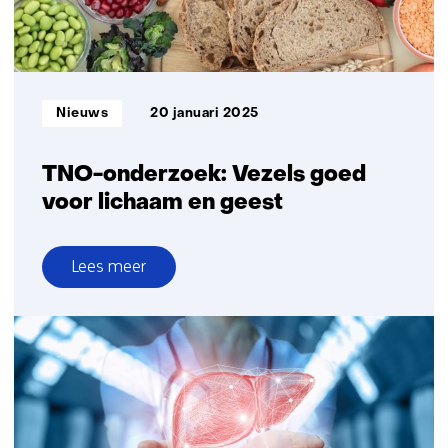
diabetes
2
met
glucose
sensoren
Informatietype:
Nieuws
20 januari 2025
TNO-onderzoek: Vezels goed
voor lichaam en geest
Lees meer
over
TNO-
onderzoek:
Vezels
goed
voor
lichaam