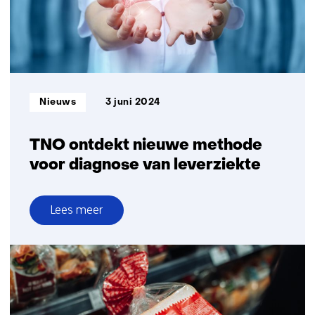
en
geest
Informatietype:
Nieuws
3 juni 2024
TNO ontdekt nieuwe methode
voor diagnose van leverziekte
Lees meer
over
TNO
ontdekt
nieuwe
methode
voor