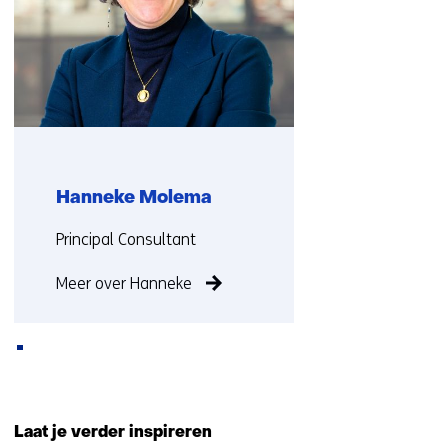
op)
Hanneke Molema
Functie:
Principal Consultant
Meer over Hanneke
Terug
naar
Laat je verder inspireren