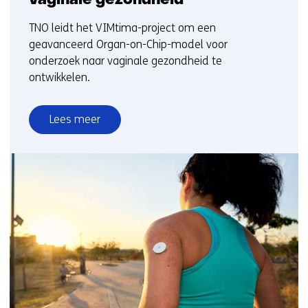
vaginale gezondheid
TNO leidt het VIMtima-project om een
geavanceerd Organ-on-Chip-model voor
onderzoek naar vaginale gezondheid te
ontwikkelen.
Lees meer
over
TNO
lanceert
VIMtima:
een
nieuw
Organ-
on-
Chip-
model
voor