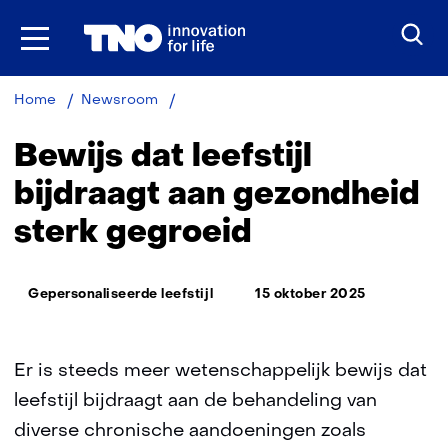
Ga
naar
inhoud
Bewijs
Home
Newsroom
dat
leefstijl
Bewijs dat leefstijl
bijdraagt
aan
bijdraagt aan gezondheid
gezondheid
sterk gegroeid
sterk
gegroeid
Thema:
Gepersonaliseerde leefstijl
15 oktober 2025
Er is steeds meer wetenschappelijk bewijs dat
leefstijl bijdraagt aan de behandeling van
diverse chronische aandoeningen zoals