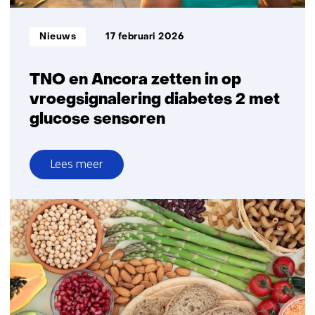
beter
onderzoek
Informatietype:
Nieuws
17 februari 2026
naar
vaginale
gezondheid
TNO en Ancora zetten in op
vroegsignalering diabetes 2 met
glucose sensoren
Lees meer
over
TNO
en
Ancora
zetten
in
op
vroegsignalering