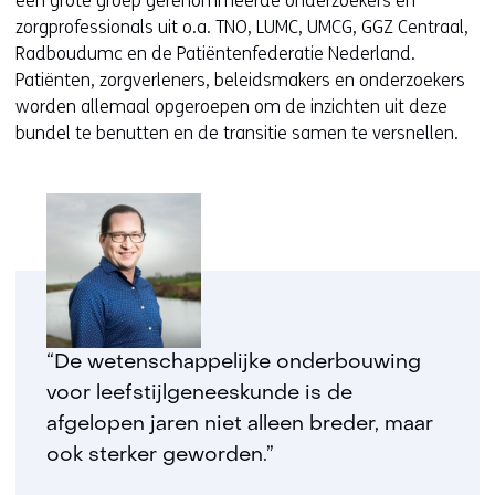
een grote groep gerenommeerde onderzoekers en
a
zorgprofessionals uit o.a. TNO, LUMC, UMCG, GGZ Centraal,
a
Radboudumc en de Patiëntenfederatie Nederland.
r
Patiënten, zorgverleners, beleidsmakers en onderzoekers
e
worden allemaal opgeroepen om de inzichten uit deze
e
bundel te benutten en de transitie samen te versnellen.
n
a
n
d
e
r
e
w
e
“De wetenschappelijke onderbouwing
b
voor leefstijlgeneeskunde is de
s
afgelopen jaren niet alleen breder, maar
i
t
ook sterker geworden.”
e