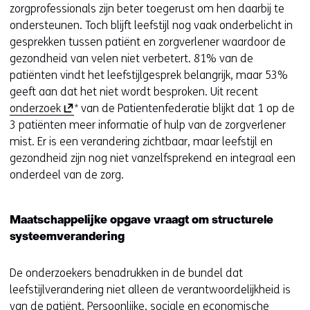
zorgprofessionals zijn beter toegerust om hen daarbij te
ondersteunen. Toch blijft leefstijl nog vaak onderbelicht in
gesprekken tussen patiënt en zorgverlener waardoor de
gezondheid van velen niet verbetert. 81% van de
patiënten vindt het leefstijlgesprek belangrijk, maar 53%
geeft aan dat het niet wordt besproken. Uit recent
(
onderzoek
* van de Patientenfederatie blijkt dat 1 op de
o
3 patiënten meer informatie of hulp van de zorgverlener
p
mist. Er is een verandering zichtbaar, maar leefstijl en
e
gezondheid zijn nog niet vanzelfsprekend en integraal een
n
onderdeel van de zorg.
t
i
Maatschappelijke opgave vraagt om structurele
n
systeemverandering
n
i
De onderzoekers benadrukken in de bundel dat
e
leefstijlverandering niet alleen de verantwoordelijkheid is
u
van de patiënt. Persoonlijke, sociale en economische
w