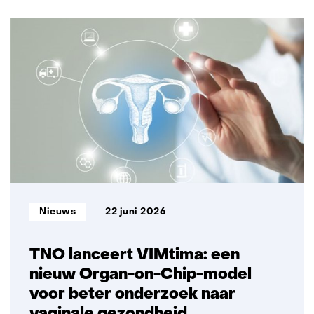
navigatie
(Neem
9
contact
resultaten,
met
getoond
ons
1
op)
t/m
5
Informatietype:
Nieuws
22 juni 2026
TNO lanceert VIMtima: een
nieuw Organ-on-Chip-model
voor beter onderzoek naar