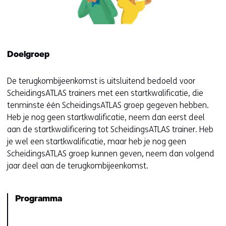
e
r
)
(
v
Doelgroep
e
r
De terugkombijeenkomst is uitsluitend bedoeld voor
w
ScheidingsATLAS trainers met een startkwalificatie, die
i
tenminste één ScheidingsATLAS groep gegeven hebben.
j
Heb je nog geen startkwalificatie, neem dan eerst deel
s
aan de startkwalificering tot ScheidingsATLAS trainer. Heb
t
je wel een startkwalificatie, maar heb je nog geen
n
ScheidingsATLAS groep kunnen geven, neem dan volgend
a
jaar deel aan de terugkombijeenkomst.
a
r
e
Programma
e
n