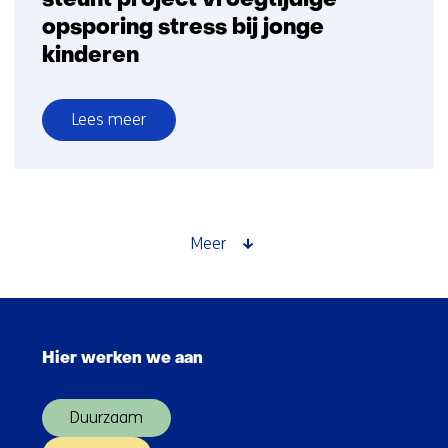
steunt project vroegtijdige
opsporing stress bij jonge
kinderen
Lees meer
over
Nationale
Wetenschapsagenda
steunt
project
Meer
vroegtijdige
opsporing
stress
Sla
bij
navigatie
jonge
Hier werken we aan
over
kinderen
(Hoofdnavigatie)
Duurzaam