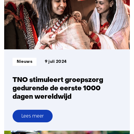
Informatietype:
Nieuws
9 juli 2024
TNO stimuleert groepszorg
gedurende de eerste 1000
dagen wereldwijd
Lees meer
over
TNO