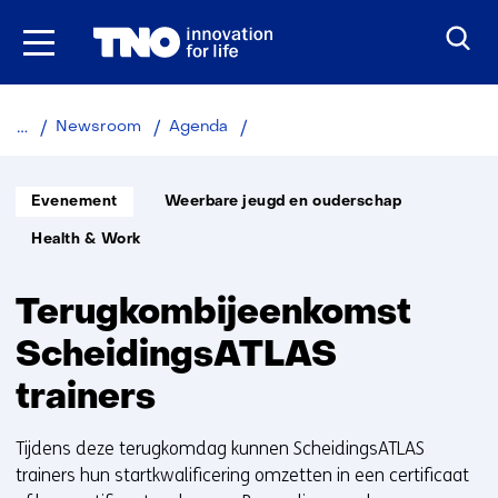
Ga
naar
inhoud
Terugkombijeenkomst
Newsroom
Agenda
ScheidingsATLAS
trainers
Informatietype:
Thema:
16
Evenement
Weerbare jeugd en ouderschap
juni
Unit:
Health & Work
2025
Terugkombijeenkomst
ScheidingsATLAS
trainers
Tijdens deze terugkomdag kunnen ScheidingsATLAS
trainers hun startkwalificering omzetten in een certificaat