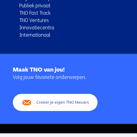
Publiek privaat
TNO Fast Track
TNO Ventures
Innovatiecentra
Internationaal
Terug
naar
Maak TNO van jou!
navigatie
Volg jouw favoriete onderwerpen.
(Hoofdnavigatie)
Creëer je eigen TNO Nieuws