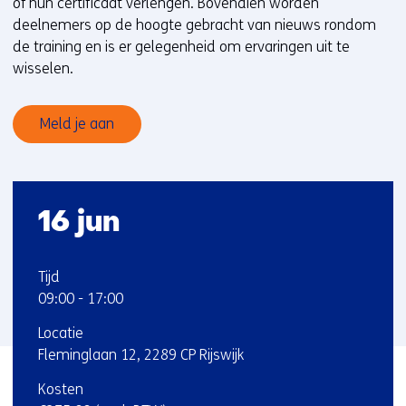
of hun certificaat verlengen. Bovendien worden
deelnemers op de hoogte gebracht van nieuws rondom
de training en is er gelegenheid om ervaringen uit te
wisselen.
Meld je aan
Startdatum
16 jun
:
:
Tijd
09:00
-
17:00
:
Locatie
Fleminglaan 12, 2289 CP Rijswijk
:
Kosten