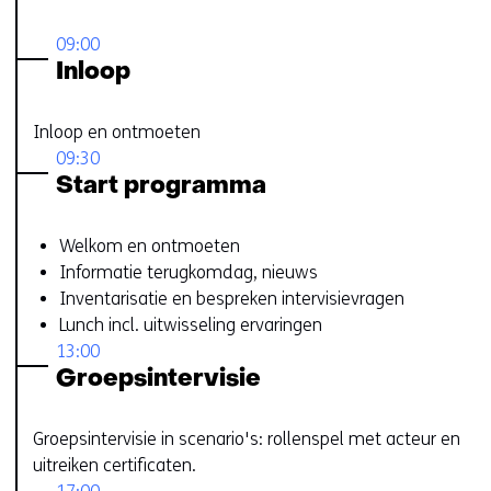
a
09:00
n
Inloop
d
e
r
Inloop en ontmoeten
e
09:30
w
Start programma
e
b
Welkom en ontmoeten
s
Informatie terugkomdag, nieuws
i
Inventarisatie en bespreken intervisievragen
t
Lunch incl. uitwisseling ervaringen
e
13:00
)
Groepsintervisie
Groepsintervisie in scenario's: rollenspel met acteur en
uitreiken certificaten.