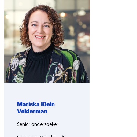
navigatie
over
(Neem
contact
met
ons
op)
Mariska Klein
Velderman
Functie:
Senior onderzoeker