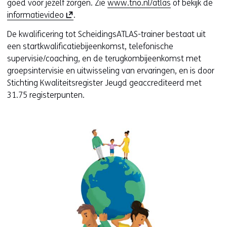
goed voor jezelf zorgen. Zie
www.tno.nl/atlas
of bekijk de
(
informatievideo
.
o
De kwalificering tot ScheidingsATLAS-trainer bestaat uit
p
een startkwalificatiebijeenkomst, telefonische
e
supervisie/coaching, en de terugkombijeenkomst met
n
groepsintervisie en uitwisseling van ervaringen, en is door
t
Stichting Kwaliteitsregister Jeugd geaccrediteerd met
i
31.75 registerpunten.
n
n
i
e
u
w
v
e
n
s
t