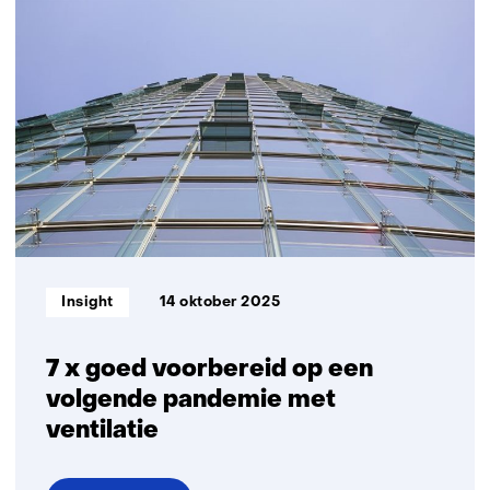
vergroot
marktkansen
voor
biobased
plaat-
en
isolatiemateriaal
uit
vezels
Informatietype:
Insight
14 oktober 2025
7 x goed voorbereid op een
volgende pandemie met
ventilatie