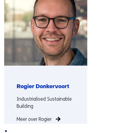
(Neem
contact
met
ons
op)
Rogier Donkervoort
Functie:
Industrialised Sustainable
Building
Meer over Rogier