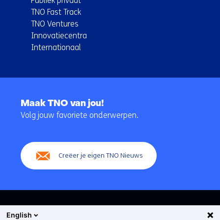
Publiek privaat
TNO Fast Track
TNO Ventures
Innovatiecentra
Internationaal
Terug
naar
Maak TNO van jou!
navigatie
Volg jouw favoriete onderwerpen.
(Hoofdnavigatie)
Creëer je eigen TNO Nieuws
English