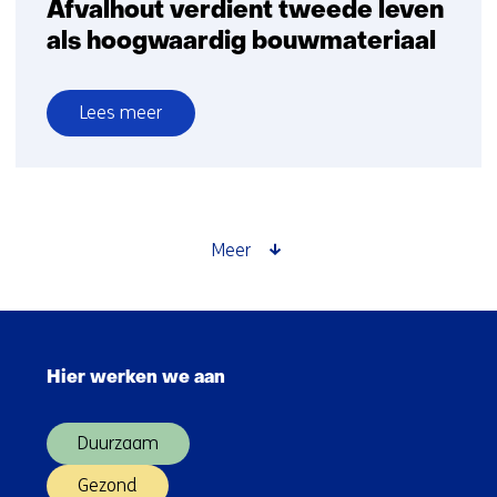
Afvalhout verdient tweede leven
als hoogwaardig bouwmateriaal
Lees meer
over
Afvalhout
verdient
tweede
leven
Meer
als
hoogwaardig
bouwmateriaal
Sla
navigatie
Hier werken we aan
over
(Hoofdnavigatie)
Duurzaam
Gezond