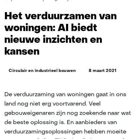
verduurzamen
van
Het verduurzamen van
woningen:
AI
woningen: AI biedt
biedt
nieuwe inzichten en
nieuwe
inzichten
kansen
en
kansen
Thema:
Circulair en industrieel bouwen
8 maart 2021
De verduurzaming van woningen gaat in ons
land nog niet erg voortvarend. Veel
gebouweigenaren zijn nog zoekende naar wat
de beste oplossing is. En aanbieders van
verduurzamingsoplossingen hebben moeite