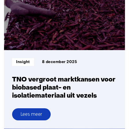
Logistiek
lanceren
praktische
meetmethode
voor
mobiele
werktuigen
Informatietype:
Insight
8 december 2025
TNO vergroot marktkansen voor
biobased plaat- en
isolatiemateriaal uit vezels
Lees meer
over
TNO