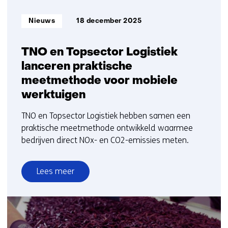
Informatietype:
Nieuws
18 december 2025
TNO en Topsector Logistiek
lanceren praktische
meetmethode voor mobiele
werktuigen
TNO en Topsector Logistiek hebben samen een
praktische meetmethode ontwikkeld waarmee
bedrijven direct NOx- en CO2-emissies meten.
Lees meer
over
TNO
en
Topsector