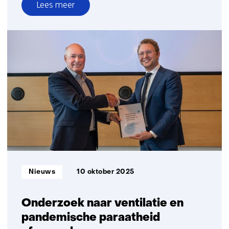
Lees meer
over
7
x
goed
voorbereid
op
een
volgende
pandemie
met
ventilatie
Informatietype:
Nieuws
10 oktober 2025
Onderzoek naar ventilatie en
pandemische paraatheid