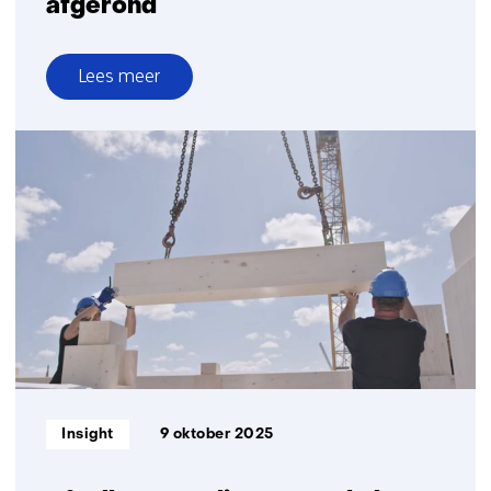
afgerond
Lees meer
over
Onderzoek
naar
ventilatie
en
pandemische
paraatheid
afgerond
Informatietype:
Insight
9 oktober 2025