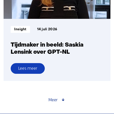
logistiek
Informatietype:
Insight
14 juli 2026
Tijdmaker in beeld: Saskia
Lensink over GPT-NL
Lees meer
over
Tijdmaker
in
beeld:
Saskia
Meer
Lensink
over