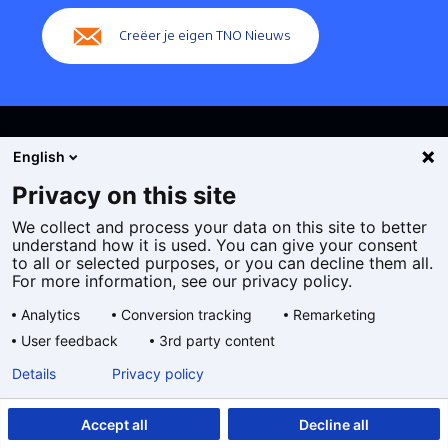
Creëer je eigen TNO Nieuws
English
Privacy on this site
We collect and process your data on this site to better
Cookies
understand how it is used. You can give your consent
Privacy statement
to all or selected purposes, or you can decline them all.
Toegankelijkheid
For more information, see our privacy policy.
Disclaimer
Analytics
Conversion tracking
Remarketing
Algemene voorwaarden
User feedback
3rd party content
Geselecteerde
NL
Details
Privacy policy
taal:
Accept all
Decline all