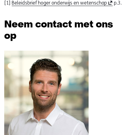
(
[1]
Beleidsbrief hoger onderwijs en wetenschap
p.3.
o
p
Neem contact met ons
e
n
op
t
i
Sla
n
navigatie
n
over
i
(Neem
e
contact
u
met
w
ons
v
op)
e
n
s
t
e