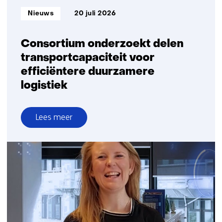
Informatietype:
Nieuws
20 juli 2026
Consortium onderzoekt delen
transportcapaciteit voor
efficiëntere duurzamere
logistiek
Lees meer
over
Consortium
onderzoekt
delen
transportcapaciteit
voor
efficiëntere
duurzamere