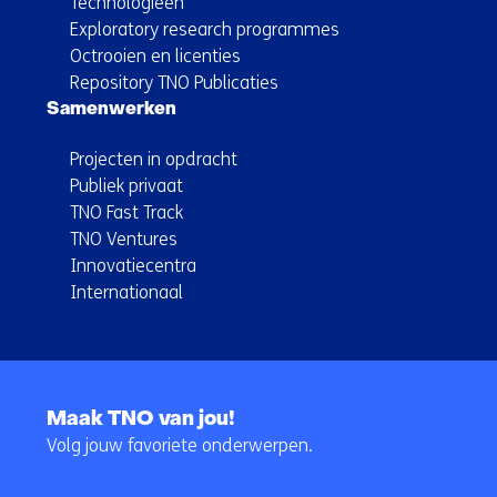
Technologieën
Exploratory research programmes
Octrooien en licenties
Repository TNO Publicaties
Samenwerken
Projecten in opdracht
Publiek privaat
TNO Fast Track
TNO Ventures
Innovatiecentra
Internationaal
Terug
naar
Maak TNO van jou!
navigatie
Volg jouw favoriete onderwerpen.
(Hoofdnavigatie)