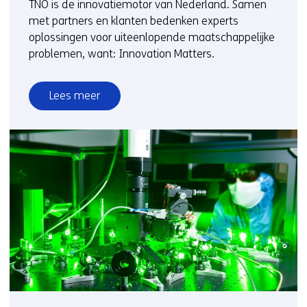
TNO is de innovatiemotor van Nederland. Samen
met partners en klanten bedenken experts
oplossingen voor uiteenlopende maatschappelijke
problemen, want: Innovation Matters.
Lees meer
over
Innovation
Matters:
TNO
en
Plantanious
organiseren
logistiek
voor
meer
leveringszekerheid