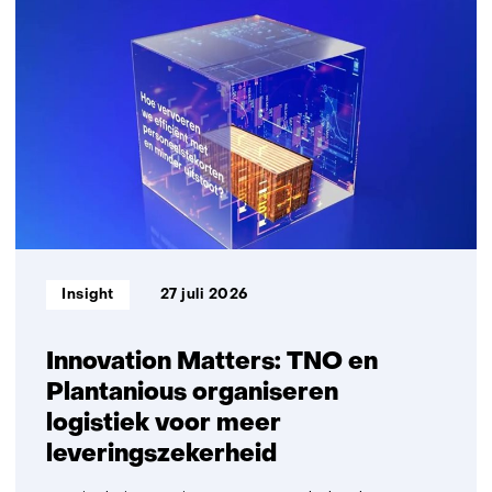
a
458
n
resultaten,
d
getoond
e
1
r
t/m
e
5
w
e
b
s
i
Informatietype:
t
Insight
27 juli 2026
e
)
Innovation Matters: TNO en
Plantanious organiseren
logistiek voor meer
leveringszekerheid