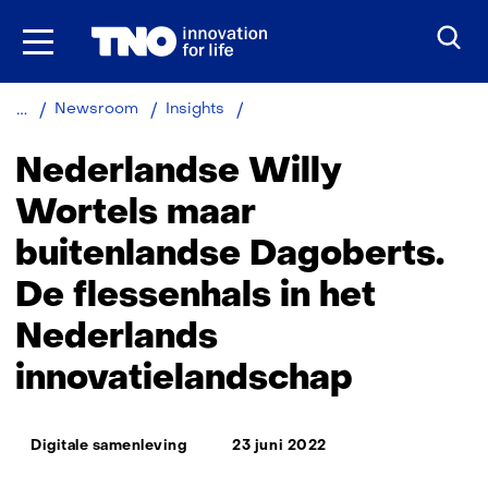
Ga
naar
inhoud
Nederlandse
Newsroom
Insights
Willy
Wortels
Nederlandse Willy
maar
buitenlandse
Wortels maar
Dagoberts
buitenlandse Dagoberts.
De flessenhals in het
Nederlands
innovatielandschap
Thema:
Digitale samenleving
23 juni 2022