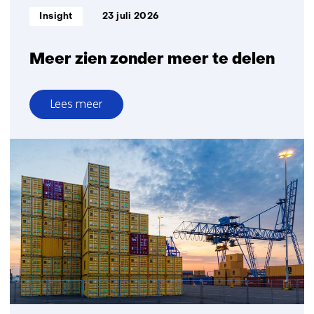
Informatietype:
Insight
23 juli 2026
Meer zien zonder meer te delen
Lees meer
over
Meer
zien
zonder
meer
te
delen