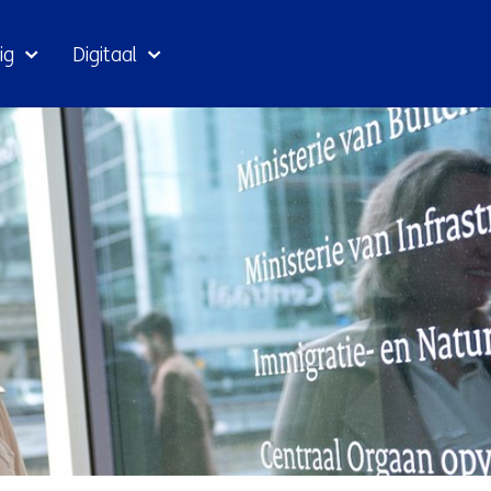
Ga
ig
Digitaal
naar
inhoud