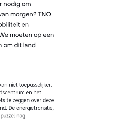
er nodig om
d van morgen? TNO
biliteit en
 “We moeten op een
 om dit land
on niet toepasselijker.
tadscentrum en het
ts te zeggen over deze
nd. De energietransitie,
 puzzel nog