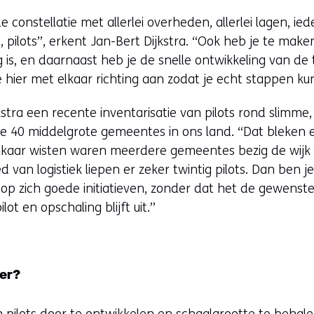
de constellatie met allerlei overheden, allerlei lagen, ie
, pilots”, erkent Jan-Bert Dijkstra. “Ook heb je te mak
is, en daarnaast heb je de snelle ontwikkeling van de
hier met elkaar richting aan zodat je echt stappen ku
stra een recente inventarisatie van pilots rond slimme,
e 40 middelgrote gemeentes in ons land. “Dat bleken e
lkaar wisten waren meerdere gemeentes bezig de wijk
 van logistiek liepen er zeker twintig pilots. Dan ben j
 op zich goede initiatieven, zonder dat het de gewenste 
lot en opschaling blijft uit.”
er?
 pilots door te ontwikkelen en schaalgrootte te behal