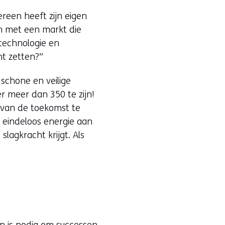
dereen heeft zijn eigen
en met een markt die
 technologie en
nt zetten?”
 schone en veilige
r meer dan 350 te zijn!
 van de toekomst te
e eindeloos energie aan
slagkracht krijgt. Als
en is nodig om successen