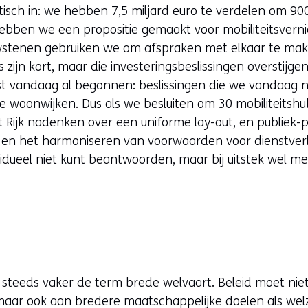
tisch in: we hebben 7,5 miljard euro te verdelen om 9
hebben we een propositie gemaakt voor mobiliteitsvern
wstenen gebruiken we om afspraken met elkaar te mak
 zijn kort, maar die investeringsbeslissingen overstijge
t vandaag al begonnen: beslissingen die we vandaag ne
de woonwijken. Dus als we besluiten om 30 mobiliteitshu
 Rijk nadenken over een uniforme lay-out, en publiek-
 en het harmoniseren van voorwaarden voor dienstverl
ividueel niet kunt beantwoorden, maar bij uitstek wel 
 steeds vaker de term brede welvaart. Beleid moet niet
ar ook aan bredere maatschappelijke doelen als welzijn