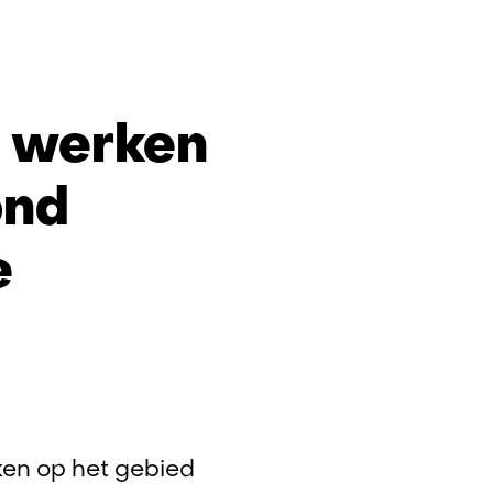
 werken
ond
g
e
ovatie
ken op het gebied