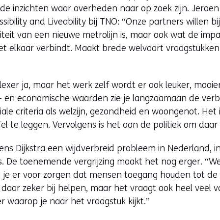
e inzichten waar overheden naar op zoek zijn. Jeroen
sibility and Liveability bij TNO: “Onze partners willen b
teit van een nieuwe metrolijn is, maar ook wat de impa
 met elkaar verbindt. Maakt brede welvaart vraagstukke
lexer ja, maar het werk zelf wordt er ook leuker, mooie
s- en economische waarden zie je langzaamaan de ver
ale criteria als welzijn, gezondheid en woongenot. Het
fel te leggen. Vervolgens is het aan de politiek om daar
ns Dijkstra een wijdverbreid probleem in Nederland, in
’s. De toenemende vergrijzing maakt het nog erger. “
 je er voor zorgen dat mensen toegang houden tot de
daar zeker bij helpen, maar het vraagt ook heel veel v
r waarop je naar het vraagstuk kijkt.”