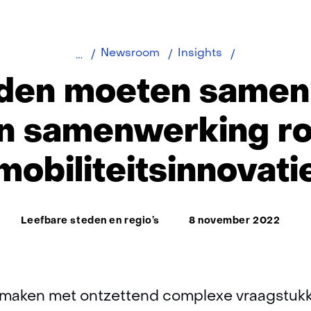
Overheden
Newsroom
Insights
moeten
den moeten samen
samen
werken
n samenwerking r
aan
samenwerkin
mobiliteitsinnovati
rond
mobiliteitsinn
Thema:
Leefbare steden en regio’s
8 november 2022
 maken met ontzettend complexe vraagstuk