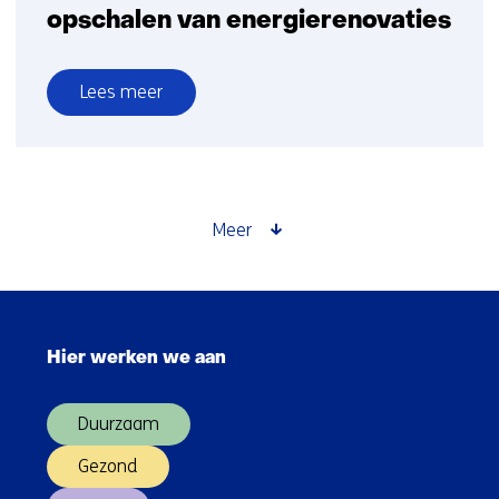
opschalen van energierenovaties
Lees meer
over
Contingentenaanpak
bewijst
effectiviteit
in
Meer
versnellen
en
opschalen
Sla
van
navigatie
energierenovaties
Hier werken we aan
over
(Hoofdnavigatie)
Duurzaam
Gezond