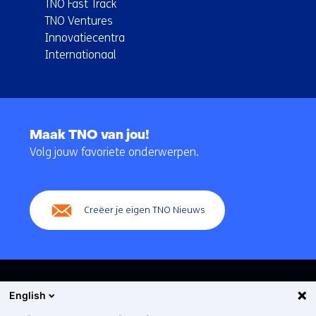
TNO Fast Track
TNO Ventures
Innovatiecentra
Internationaal
Terug
naar
Maak TNO van jou!
navigatie
Volg jouw favoriete onderwerpen.
(Hoofdnavigatie)
Creëer je eigen TNO Nieuws
English