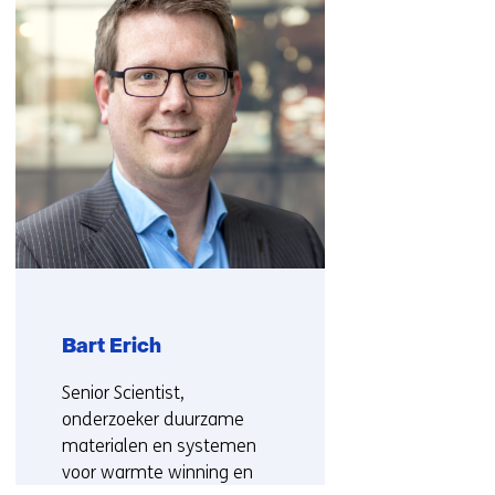
(Neem
contact
met
ons
op)
Bart Erich
Functie:
Senior Scientist,
onderzoeker duurzame
materialen en systemen
voor warmte winning en