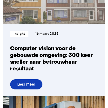
vandaag
weer
actueel
zijn
Informatietype:
Insight
16 maart 2026
Computer vision voor de
gebouwde omgeving: 300 keer
sneller naar betrouwbaar
resultaat
Lees meer
over
Computer
vision
voor