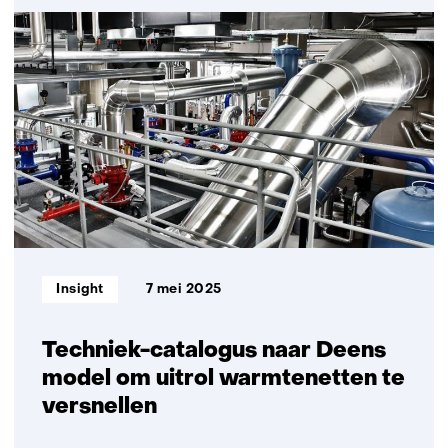
Warmtepomp
kan
gebouwde
omgeving
sneller
verduurzamen
dankzij
ketensamenwerking
Informatietype:
Insight
7 mei 2025
Techniek-catalogus naar Deens
model om uitrol warmtenetten te
versnellen