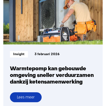
de
gebouwde
omgeving:
300
keer
sneller
naar
betrouwbaar
resultaat
Informatietype:
Insight
3 februari 2026
Warmtepomp kan gebouwde
omgeving sneller verduurzamen
dankzij ketensamenwerking
Lees meer
over