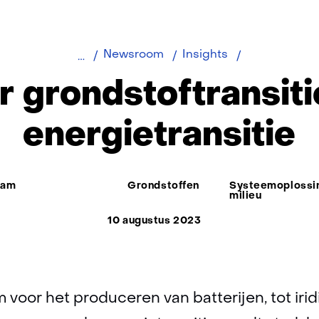
Zonder
Newsroom
Insights
grondstoftran
 grondstoftransit
geen
energietransit
energietransitie
aam
Grondstoffen
Systeemoplossin
milieu
10 augustus 2023
um voor het produceren van batterijen, tot ir