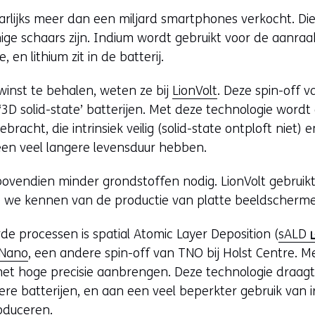
rlijks meer dan een miljard smartphones verkocht. Die z
ge schaars zijn. Indium wordt gebruikt voor de aanr
e, en lithium zit in de batterij.
 winst te behalen, weten ze bij
LionVolt
. Deze spin-off v
D solid-state’ batterijen. Met deze technologie wordt
racht, die intrinsiek veilig (solid-state ontploft niet) en
en veel langere levensduur hebben.
ovendien minder grondstoffen nodig. LionVolt gebruikt
e we kennen van de productie van platte beeldscherm
(
e processen is spatial Atomic Layer Deposition (
sALD
o
kNano
, een andere spin-off van TNO bij Holst Centre. M
p
et hoge precisie aanbrengen. Deze technologie draagt b
e
e batterijen, en aan een veel beperkter gebruik van iri
n
oduceren.