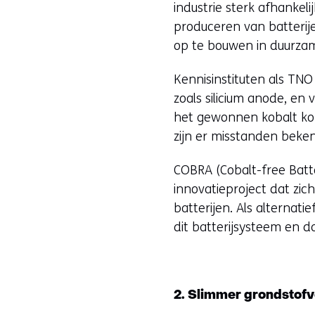
industrie sterk afhankel
produceren van batterij
op te bouwen in duurzame
Kennisinstituten als TN
zoals silicium anode, e
het gewonnen kobalt kom
zijn er misstanden beken
COBRA (Cobalt-free Batte
innovatieproject dat zic
batterijen. Als alternat
dit batterijsysteem en 
2. Slimmer grondstof