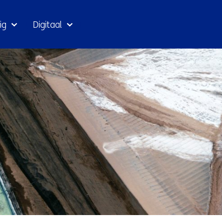
Ga
ig
Digitaal
naar
inhoud