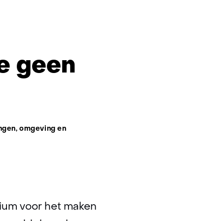
sitie
ie geen
ie
gen, omgeving en
idium voor het maken