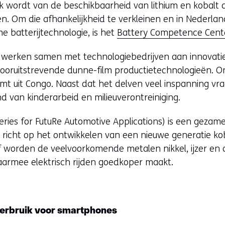
ijk wordt van de beschikbaarheid van lithium en kobalt d
en. Om die afhankelijkheid te verkleinen en in Nederl
 batterijtechnologie, is het
Battery Competence Cent
O werken samen met technologiebedrijven aan innovatie
n vooruitstrevende dunne-film productietechnologieën.
t uit Congo. Naast dat het delven veel inspanning vra
d van kinderarbeid en milieuverontreiniging.
ries for FutuRe Automotive Applications) is een gezame
h richt op het ontwikkelen van een nieuwe generatie koba
ief worden de veelvoorkomende metalen nikkel, ijzer en 
daarmee elektrisch rijden goedkoper maakt.
verbruik voor smartphones