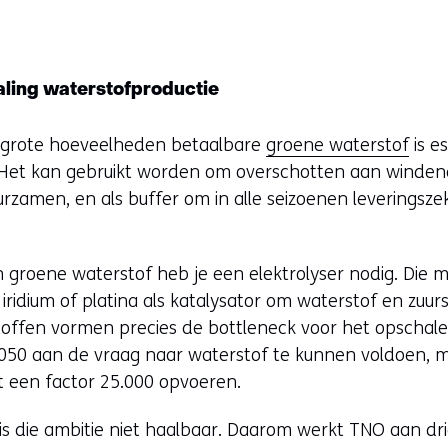
t
i
n
aling waterstofproductie
n
i
 grote hoeveelheden betaalbare
groene waterstof
is e
e
. Het kan gebruikt worden om overschotten aan windene
u
urzamen, en als buffer om in alle seizoenen leveringsze
v
e
 groene waterstof heb je een elektrolyser nodig. Die 
n
dium of platina als katalysator om waterstof en zuurs
s
toffen vormen precies de bottleneck voor het opschal
t
2050 aan de vraag naar waterstof te kunnen voldoen, 
e
t een factor 25.000 opvoeren.
r
)
is die ambitie niet haalbaar. Daarom werkt TNO aan dri