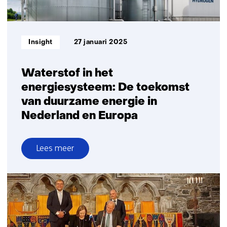
Informatietype:
Insight
27 januari 2025
Waterstof in het
energiesysteem: De toekomst
van duurzame energie in
Nederland en Europa
Lees meer
over
Waterstof
in
het
energiesysteem:
De