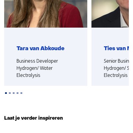
Tara van Abkoude
Ties van 
Functie:
Functie:
Business Developer
Senior Busine
Hydrogen/ Water
Hydrogen/ Sol
Electrolysis
Electrolysis
Meer over Tara
Meer over Tie
Terug
naar
Laat je verder inspireren
navigatie
(Neem