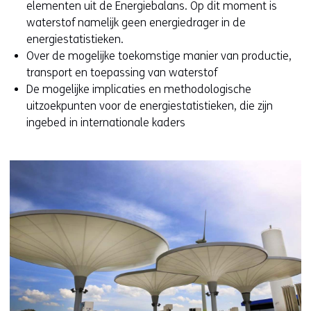
elementen uit de Energiebalans. Op dit moment is
n
waterstof namelijk geen energiedrager in de
t
energiestatistieken.
i
Over de mogelijke toekomstige manier van productie,
n
transport en toepassing van waterstof
n
De mogelijke implicaties en methodologische
i
uitzoekpunten voor de energiestatistieken, die zijn
e
ingebed in internationale kaders
u
w
v
e
n
s
t
e
r
)