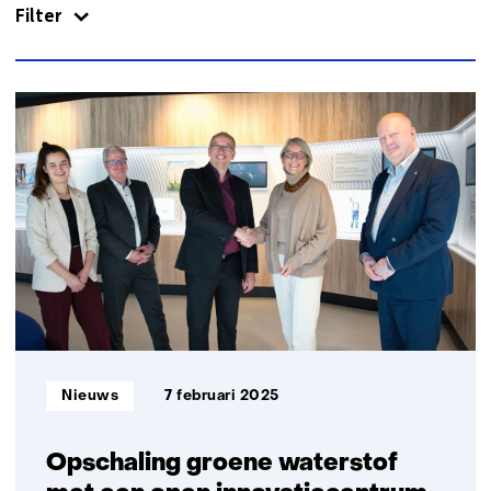
Filter
contact
met
ons
op)
25
resultaten,
getoond
1
t/m
5
Informatietype:
Nieuws
7 februari 2025
Opschaling groene waterstof