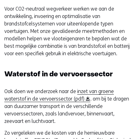
Voor CO2-neutraal wegverkeer werken we aan de
ontwikkeling, invoering en optimalisatie van
brandstofcelsystemen voor uiteenlopende typen
voertuigen. Met onze gevalideerde meetmethoden en
modellen helpen we vlooteigenaren te bepalen wat de
best mogelijke combinatie is van brandstofcel en batterij
voor een specifiek gebruik in elektrische voertuigen.
Waterstof in de vervoerssector
Ook doen we onderzoek naar de
inzet van groene
(
waterstof in de vervoerssector (pdf)
. om bij te dragen
o
aan duurzamer transport in de verschillende
p
vervoerssectoren, zoals landvervoer, binnenvaart,
e
zeevaart en luchtvaart.
n
Zo vergeleken we de kosten van de hernieuwbare
t