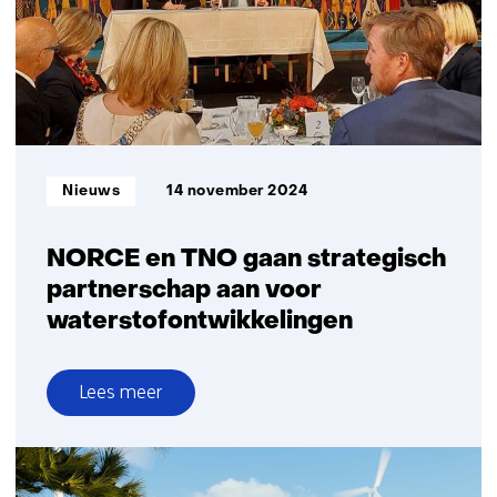
toekomst
van
duurzame
energie
in
Nederland
en
Informatietype:
Nieuws
14 november 2024
Europa
NORCE en TNO gaan strategisch
partnerschap aan voor
waterstofontwikkelingen
Lees meer
over
NORCE
en