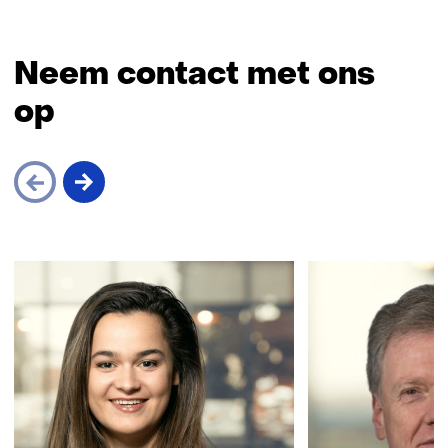
Neem contact met ons
op
Sla
navigatie
over
(Neem
contact
met
ons
op)