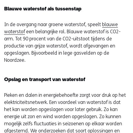
p
Blauwe waterstof als tussenstap
e
n
In de overgang naar groene waterstof, speelt
blauwe
t
waterstof
een belangrijke rol. Blauwe waterstof is CO2-
i
arm. Tot 90 procent van de CO2-uitstoot tijdens de
n
productie van grijze waterstof, wordt afgevangen en
n
opgeslagen. Bijvoorbeeld in lege gasvelden op de
i
Noordzee.
e
u
w
Opslag en transport van waterstof
v
e
Pieken en dalen in energiebehoefte zorgt voor druk op het
n
elektriciteitsnetwerk. Een voordeel van waterstof is dat
s
het kan worden opgeslagen voor later gebruik. Zo kan
t
energie uit zon en wind worden opgeslagen. Zo kunnen
e
mogelijk zelfs fluctuaties in seizoenen op elkaar worden
r
afgestemd. We onderzoeken dat soort oplossingen en
)