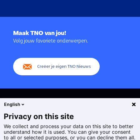
Terug
naar
Maak TNO van jou!
navigatie
Volg jouw favoriete onderwerpen.
(Hoofdnavigatie)
Creëer je eigen TNO Nieuws
English
Privacy on this site
We collect and process your data on this site to better
Cookies
understand how it is used. You can give your consent
Privacy statement
to all or selected purposes, or you can decline them all.