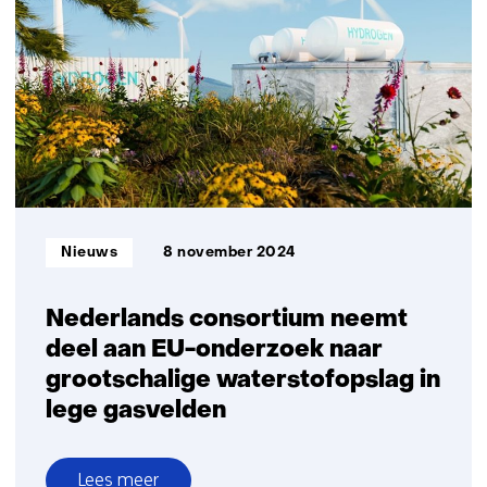
TNO
gaan
strategisch
partnerschap
aan
voor
waterstofontwikkelingen
Informatietype:
Nieuws
8 november 2024
Nederlands consortium neemt
deel aan EU-onderzoek naar
grootschalige waterstofopslag in
lege gasvelden
Lees meer