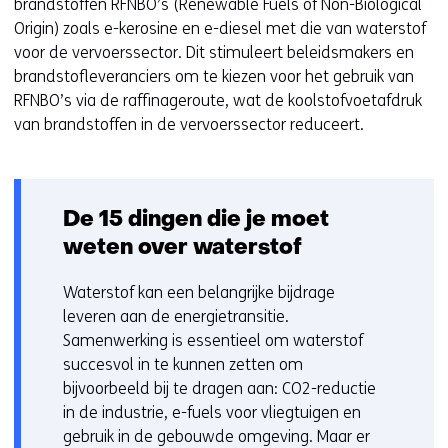
brandstoffen RFNBO’s (Renewable Fuels of Non-Biological
i
Origin) zoals e-kerosine en e-diesel met die van waterstof
n
voor de vervoerssector. Dit stimuleert beleidsmakers en
n
brandstofleveranciers om te kiezen voor het gebruik van
i
RFNBO’s via de raffinageroute, wat de koolstofvoetafdruk
e
van brandstoffen in de vervoerssector reduceert.
u
w
v
e
De 15 dingen die je moet
n
weten over waterstof
s
t
Waterstof kan een belangrijke bijdrage
e
leveren aan de energietransitie.
r
Samenwerking is essentieel om waterstof
)
succesvol in te kunnen zetten om
bijvoorbeeld bij te dragen aan: CO2-reductie
in de industrie, e-fuels voor vliegtuigen en
gebruik in de gebouwde omgeving. Maar er