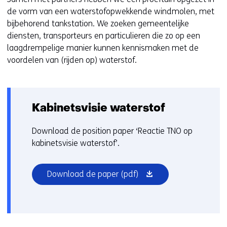
de vorm van een waterstofopwekkende windmolen, met
bijbehorend tankstation. We zoeken gemeentelijke
diensten, transporteurs en particulieren die zo op een
laagdrempelige manier kunnen kennismaken met de
voordelen van (rijden op) waterstof.
Kabinetsvisie waterstof
Download de position paper ‘Reactie TNO op
kabinetsvisie waterstof’.
(opent
Download de paper
(pdf)
in
nieuw
venster)