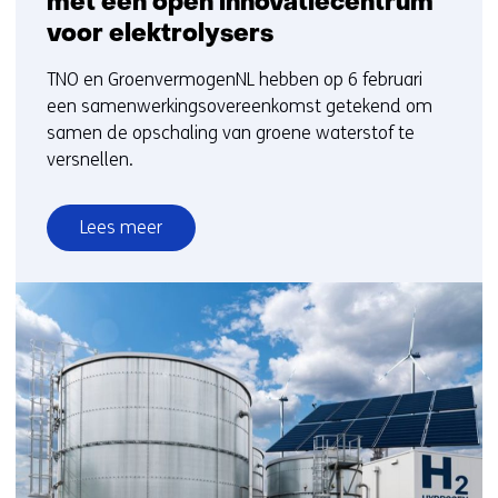
met een open innovatiecentrum
voor elektrolysers
TNO en GroenvermogenNL hebben op 6 februari
een samenwerkingsovereenkomst getekend om
samen de opschaling van groene waterstof te
versnellen.
Lees meer
over
Opschaling
groene
waterstof
met
een
open
innovatiecentrum
voor
elektrolysers