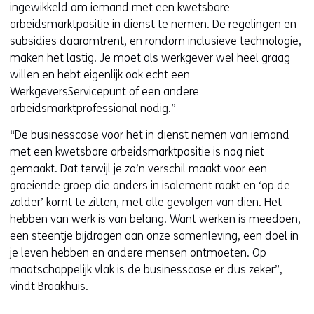
s
ingewikkeld om iemand met een kwetsbare
i
arbeidsmarktpositie in dienst te nemen. De regelingen en
t
subsidies daaromtrent, en rondom inclusieve technologie,
e
maken het lastig. Je moet als werkgever wel heel graag
)
willen en hebt eigenlijk ook echt een
WerkgeversServicepunt of een andere
arbeidsmarktprofessional nodig.”
“De businesscase voor het in dienst nemen van iemand
met een kwetsbare arbeidsmarktpositie is nog niet
gemaakt. Dat terwijl je zo’n verschil maakt voor een
groeiende groep die anders in isolement raakt en ‘op de
zolder’ komt te zitten, met alle gevolgen van dien. Het
hebben van werk is van belang. Want werken is meedoen,
een steentje bijdragen aan onze samenleving, een doel in
je leven hebben en andere mensen ontmoeten. Op
maatschappelijk vlak is de businesscase er dus zeker”,
vindt Braakhuis.