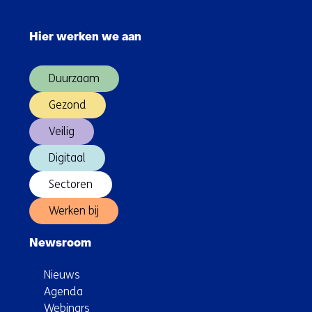
Sla
navigatie
Hier werken we aan
over
(Hoofdnavigatie)
Duurzaam
Gezond
Veilig
Digitaal
Sectoren
Werken bij
Newsroom
Nieuws
Agenda
Webinars