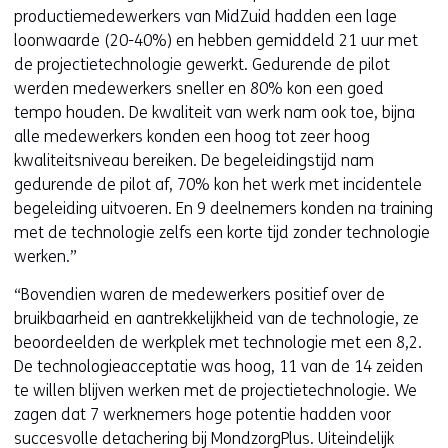
i
productiemedewerkers van MidZuid hadden een lage
e
loonwaarde (20-40%) en hebben gemiddeld 21 uur met
u
de projectietechnologie gewerkt. Gedurende de pilot
w
werden medewerkers sneller en 80% kon een goed
v
tempo houden. De kwaliteit van werk nam ook toe, bijna
e
alle medewerkers konden een hoog tot zeer hoog
n
kwaliteitsniveau bereiken. De begeleidingstijd nam
s
gedurende de pilot af, 70% kon het werk met incidentele
t
begeleiding uitvoeren. En 9 deelnemers konden na training
e
met de technologie zelfs een korte tijd zonder technologie
r
werken.”
)
“Bovendien waren de medewerkers positief over de
(
bruikbaarheid en aantrekkelijkheid van de technologie, ze
v
beoordeelden de werkplek met technologie met een 8,2.
e
De technologieacceptatie was hoog, 11 van de 14 zeiden
r
te willen blijven werken met de projectietechnologie. We
w
zagen dat 7 werknemers hoge potentie hadden voor
i
succesvolle detachering bij MondzorgPlus. Uiteindelijk
j