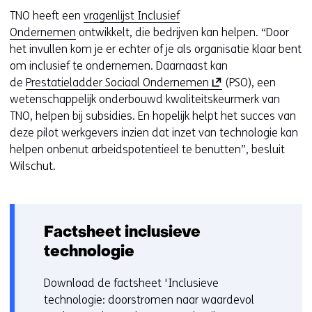
e
v
TNO heeft een
vragenlijst Inclusief
n
e
Ondernemen
ontwikkelt, die bedrijven kan helpen. “Door
t
n
het invullen kom je er echter of je als organisatie klaar bent
i
s
om inclusief te ondernemen. Daarnaast kan
n
t
(
de
Prestatieladder Sociaal Ondernemen
(PSO), een
n
e
o
wetenschappelijk onderbouwd kwaliteitskeurmerk van
i
r
p
TNO, helpen bij subsidies. En hopelijk helpt het succes van
e
)
e
deze pilot werkgevers inzien dat inzet van technologie kan
u
(
n
helpen onbenut arbeidspotentieel te benutten”, besluit
w
v
t
Wilschut.
v
e
i
e
r
n
n
w
n
s
i
Factsheet inclusieve
i
t
j
e
technologie
e
s
u
r
t
w
Download de factsheet 'Inclusieve
)
n
v
technologie: doorstromen naar waardevol
(