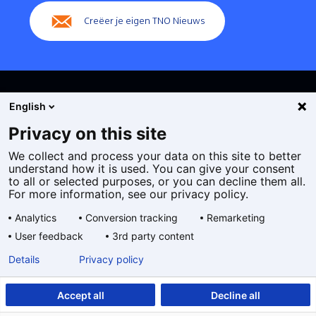
Creëer je eigen TNO Nieuws
English
Privacy on this site
We collect and process your data on this site to better
Cookies
understand how it is used. You can give your consent
Privacy statement
to all or selected purposes, or you can decline them all.
Toegankelijkheid
For more information, see our privacy policy.
Disclaimer
Analytics
Conversion tracking
Remarketing
Algemene voorwaarden
User feedback
3rd party content
Geselecteerde
NL
Details
Privacy policy
taal:
Accept all
Decline all