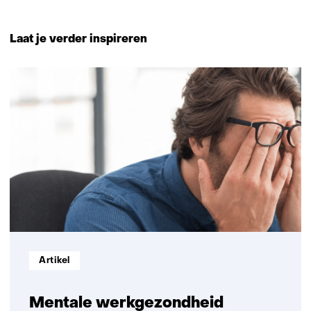
Terug
naar
Laat je verder inspireren
navigatie
(Neem
12
contact
resultaten,
met
getoond
ons
1
op)
t/m
5
Informatietype:
Artikel
Mentale werkgezondheid