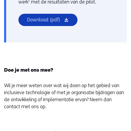
a
e
werk' met de resultaten van de pilot.
v
a
n
e
r
s
r
(opent
Download
(pdf)
e
t
w
in
e
e
i
nieuw
n
r
j
venster)
a
)
s
n
(
t
d
v
n
e
e
a
r
Doe je met ons mee?
r
a
e
w
r
w
Wil je meer weten over wat wij doen op het gebied van
i
e
e
inclusieve technologie of met je organisatie bijdragen aan
j
e
b
de ontwikkeling of implementatie ervan? Neem dan
s
n
s
contact met ons op.
t
a
i
n
n
t
a
d
e
a
e