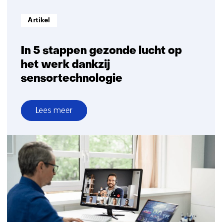
Informatietype:
Artikel
In 5 stappen gezonde lucht op
het werk dankzij
sensortechnologie
Lees meer
over
In
5
stappen
gezonde
lucht
op
het
werk