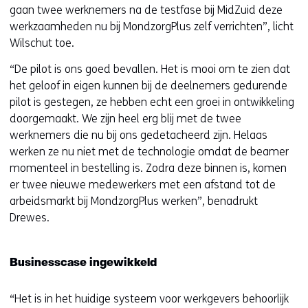
gaan twee werknemers na de testfase bij MidZuid deze
s
werkzaamheden nu bij MondzorgPlus zelf verrichten”, licht
t
Wilschut toe.
n
a
“De pilot is ons goed bevallen. Het is mooi om te zien dat
a
het geloof in eigen kunnen bij de deelnemers gedurende
r
pilot is gestegen, ze hebben echt een groei in ontwikkeling
e
doorgemaakt. We zijn heel erg blij met de twee
e
werknemers die nu bij ons gedetacheerd zijn. Helaas
n
werken ze nu niet met de technologie omdat de beamer
a
momenteel in bestelling is. Zodra deze binnen is, komen
n
er twee nieuwe medewerkers met een afstand tot de
d
arbeidsmarkt bij MondzorgPlus werken”, benadrukt
e
Drewes.
r
e
w
Businesscase ingewikkeld
e
b
“Het is in het huidige systeem voor werkgevers behoorlijk