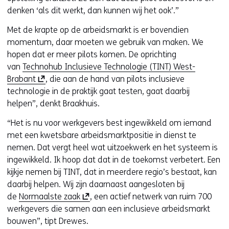
denken ‘als dit werkt, dan kunnen wij het ook’.”
Met de krapte op de arbeidsmarkt is er bovendien
momentum, daar moeten we gebruik van maken. We
hopen dat er meer pilots komen. De oprichting
van
Technohub Inclusieve Technologie (TINT) West-
(
Brabant
, die aan de hand van pilots inclusieve
o
technologie in de praktijk gaat testen, gaat daarbij
p
helpen”, denkt Braakhuis.
e
“Het is nu voor werkgevers best ingewikkeld om iemand
n
met een kwetsbare arbeidsmarktpositie in dienst te
t
nemen. Dat vergt heel wat uitzoekwerk en het systeem is
i
ingewikkeld. Ik hoop dat dat in de toekomst verbetert. Een
n
kijkje nemen bij TINT, dat in meerdere regio’s bestaat, kan
n
daarbij helpen. Wij zijn daarnaast aangesloten bij
i
(
de
Normaalste zaak
, een actief netwerk van ruim 700
e
o
werkgevers die samen aan een inclusieve arbeidsmarkt
u
p
bouwen”, tipt Drewes.
w