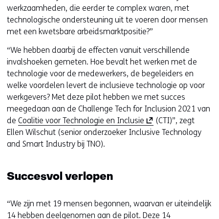
werkzaamheden, die eerder te complex waren, met
technologische ondersteuning uit te voeren door mensen
met een kwetsbare arbeidsmarktpositie?”
“We hebben daarbij de effecten vanuit verschillende
invalshoeken gemeten. Hoe bevalt het werken met de
technologie voor de medewerkers, de begeleiders en
welke voordelen levert de inclusieve technologie op voor
werkgevers? Met deze pilot hebben we met succes
meegedaan aan de Challenge Tech for Inclusion 2021 van
(
de
Coalitie voor Technologie en Inclusie
(CTI)”, zegt
o
Ellen Wilschut (senior onderzoeker Inclusive Technology
p
and Smart Industry bij TNO).
e
n
Succesvol verlopen
t
i
n
“We zijn met 19 mensen begonnen, waarvan er uiteindelijk
n
14 hebben deelgenomen aan de pilot. Deze 14