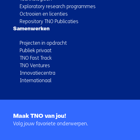
Exploratory research programmes
Octrooien en licenties
Repository TNO Publicaties
Samenwerken
Projecten in opdracht
Publiek privaat
TNO Fast Track
TNO Ventures
Innovatiecentra
Internationaal
Terug
naar
Maak TNO van jou!
navigatie
Volg jouw favoriete onderwerpen.
(Hoofdnavigatie)