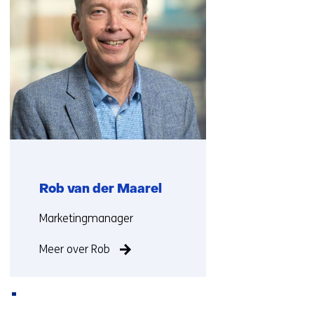
contact
met
ons
op)
Rob van der Maarel
Functie:
Marketingmanager
Meer over Rob