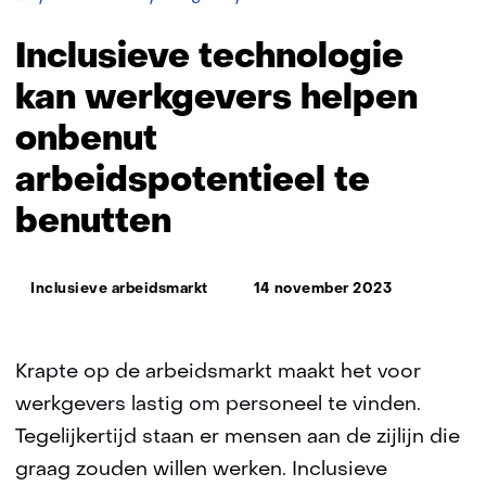
technologie
kan
Inclusieve technologie
werkgevers
helpen
kan werkgevers helpen
onbenut
onbenut
arbeidspotentieel
te
arbeidspotentieel te
benutten
benutten
Thema:
Inclusieve arbeidsmarkt
14 november 2023
Krapte op de arbeidsmarkt maakt het voor
werkgevers lastig om personeel te vinden.
Tegelijkertijd staan er mensen aan de zijlijn die
graag zouden willen werken. Inclusieve