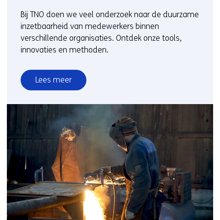
Bij TNO doen we veel onderzoek naar de duurzame
inzetbaarheid van medewerkers binnen
verschillende organisaties. Ontdek onze tools,
innovaties en methoden.
Lees meer
over
Mentale
werkgezondheid