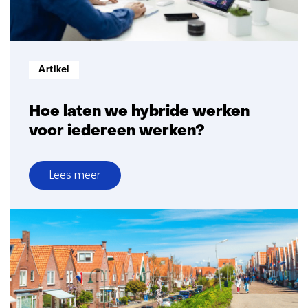
dankzij
sensortechnologie
Informatietype:
Artikel
Hoe laten we hybride werken
voor iedereen werken?
Lees meer
over
Hoe
laten
we
hybride
werken
voor
iedereen