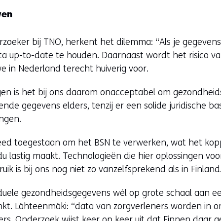
wen
zoeker bij TNO, herkent het dilemma: “Als je gegevens
ta up-to-date te houden. Daarnaast wordt het risico va
 we in Nederland terecht huiverig voor.
ngen is het bij ons daarom onacceptabel om gezondhei
ende gegevens elders, tenzij er een solide juridische ba
ingen.
reed toegestaan om het BSN te verwerken, wat het kop
u lastig maakt. Technologieën die hier oplossingen voo
ik is bij ons nog niet zo vanzelfsprekend als in Finland
iduele gezondheidsgegevens wél op grote schaal aan e
inkt. Lähteenmäki: “data van zorgverleners worden in 
rs. Onderzoek wijst keer op keer uit dat Finnen daar