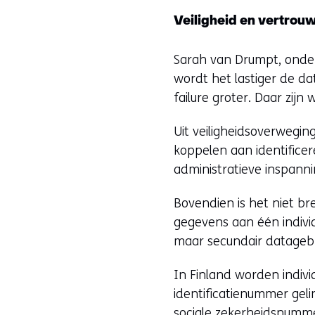
Veiligheid en vertrou
Sarah van Drumpt, onder
wordt het lastiger de da
failure groter. Daar zijn
Uit veiligheidsoverwegi
koppelen aan identificer
administratieve inspann
Bovendien is het niet b
gegevens aan één individ
maar secundair datagebru
In Finland worden indiv
identificatienummer gel
sociale zekerheidsnumme