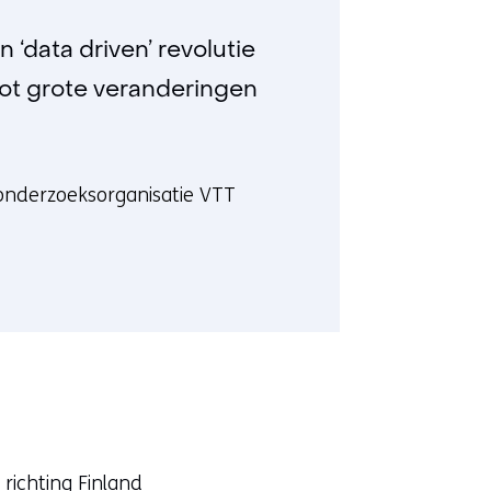
 ‘data driven’ revolutie
tot grote veranderingen
e onderzoeksorganisatie VTT
richting Finland