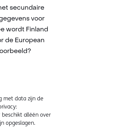
 het secundaire
sgegevens voor
ee wordt Finland
oor de European
voorbeeld?
g met data zijn de
rivacy:
beschikt alléén over
ijn opgeslagen.