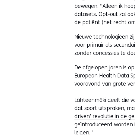
bewegen. “Alleen ik hoo
datasets. Opt-out zal o
de patiënt (het recht o
Nieuwe technologieën zi
voor primair als secunda
zonder concessies te doe
De afgelopen jaren is o
European Health Data S
vooravond van grote ve
Lähteenmäki deelt die vo
dat soort uitspraken, m
driven’ revolutie in de 
geïntroduceerd worden i
leiden.”