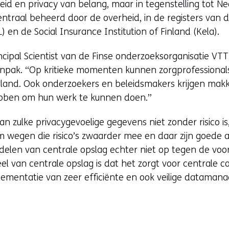
igheid en privacy van belang, maar in tegenstelling tot 
raal beheerd door de overheid, in de registers van de 
 en de Social Insurance Institution of Finland (Kela).
cipal Scientist van de Finse onderzoeksorganisatie VTT
npak. “Op kritieke momenten kunnen zorgprofessionals
land. Ook onderzoekers en beleidsmakers krijgen makke
hebben om hun werk te kunnen doen.”
an zulke privacygevoelige gegevens niet zonder risico i
 wegen die risico’s zwaarder mee en daar zijn goede
delen van centrale opslag echter niet op tegen de voo
l van centrale opslag is dat het zorgt voor centrale c
plementatie van zeer efficiënte en ook veilige datama