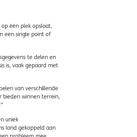
 op één plek opslaat,
n een single point of
dsgegevens te delen en
sis is, vaak gepaard met
pelen van verschillende
r bieden winnen terrein,
.”
en uniek
ons land gekoppeld aan
 geen probleem mee