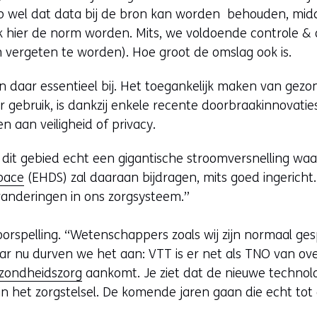
p wel dat data bij de bron kan worden behouden, midd
ok hier de norm worden. Mits, we voldoende controle &
m vergeten te worden). Hoe groot de omslag ook is.
jn daar essentieel bij. Het toegankelijk maken van gez
ir gebruik, is dankzij enkele recente doorbraakinnovatie
n aan veiligheid of privacy.
p dit gebied echt een gigantische stroomversnelling w
pace
(EHDS) zal daaraan bijdragen, mits goed ingericht
randeringen in ons zorgsysteem.”
orspelling. “Wetenschappers zoals wij zijn normaal ge
aar nu durven we het aan: VTT is er net als TNO van ov
gezondheidszorg
aankomt. Je ziet dat de nieuwe technolo
n het zorgstelsel. De komende jaren gaan die echt tot