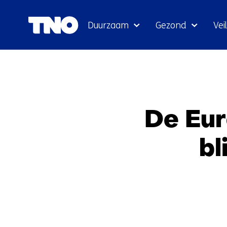
Duurzaam
Gezond
Veil
De Eur
bl