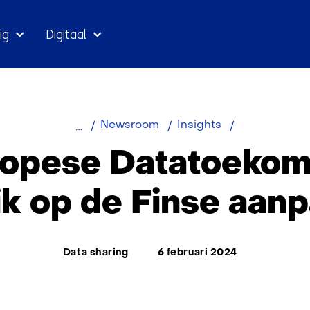
Ga
ig
Digitaal
naar
inhoud
De
Newsroom
Insights
Europese
opese Datatoekom
Datatoekomst
Een
ik op de Finse aan
blik
op
de
Thema:
Data sharing
6 februari 2024
Finse
aanpak