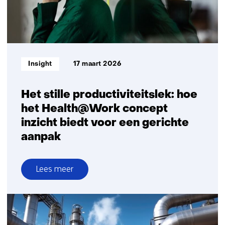
in
werk
Informatietype:
Insight
17 maart 2026
Het stille productiviteitslek: hoe
het Health@Work concept
inzicht biedt voor een gerichte
aanpak
Lees meer
over
Het
stille
productiviteitslek: