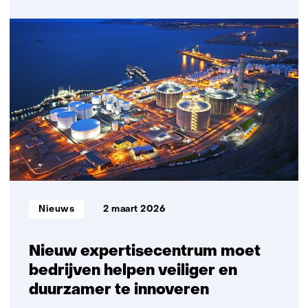
over
Stoffen
Informatie
Systeem:
krachtige
online
zoekmachine
voor
chemische
stoffen
nu
verder
uitgebreid
Informatietype:
Nieuws
2 maart 2026
Nieuw expertisecentrum moet
bedrijven helpen veiliger en
duurzamer te innoveren