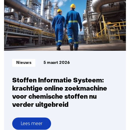
hoe
het
Health@Work
concept
inzicht
biedt
voor
een
gerichte
Informatietype:
Nieuws
5 maart 2026
aanpak
Stoffen Informatie Systeem:
krachtige online zoekmachine
voor chemische stoffen nu
verder uitgebreid
Lees meer