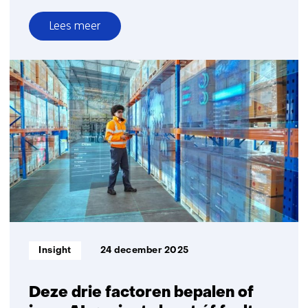
Lees meer
over
Nieuw
expertisecentrum
moet
bedrijven
helpen
veiliger
en
duurzamer
te
innoveren
Informatietype:
Insight
24 december 2025
Deze drie factoren bepalen of