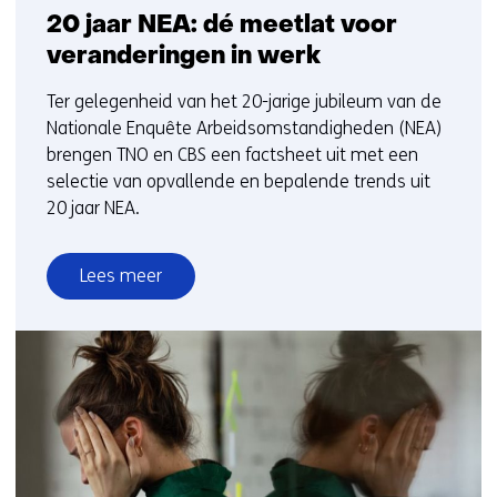
20 jaar NEA: dé meetlat voor
veranderingen in werk
Ter gelegenheid van het 20-jarige jubileum van de
Nationale Enquête Arbeidsomstandigheden (NEA)
brengen TNO en CBS een factsheet uit met een
selectie van opvallende en bepalende trends uit
20 jaar NEA.
Lees meer
over
20
jaar
NEA:
dé
meetlat
voor
veranderingen