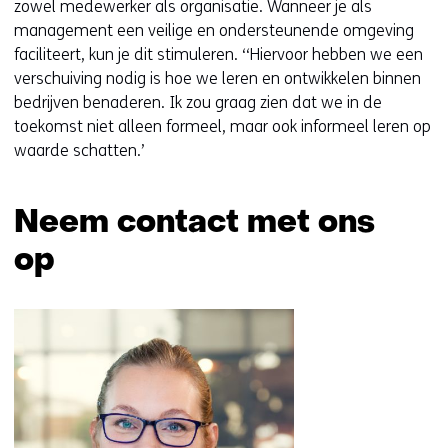
zowel medewerker als organisatie. Wanneer je als
management een veilige en ondersteunende omgeving
faciliteert, kun je dit stimuleren. ‘‘Hiervoor hebben we een
verschuiving nodig is hoe we leren en ontwikkelen binnen
bedrijven benaderen. Ik zou graag zien dat we in de
toekomst niet alleen formeel, maar ook informeel leren op
waarde schatten.’
Neem contact met ons
op
Sla
navigatie
over
(Neem
contact
met
ons