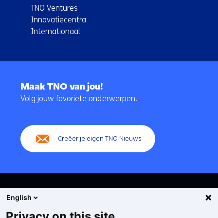
TNO Ventures
Innovatiecentra
Internationaal
Terug
naar
Maak TNO van jou!
navigatie
Volg jouw favoriete onderwerpen.
(Hoofdnavigatie)
Creëer je eigen TNO Nieuws
English
Privacy on this site