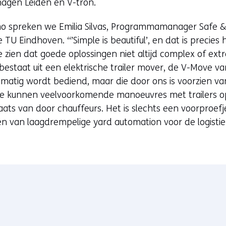
agen Leiden en V-tron.
o spreken we Emilia Silvas, Programmamanager Safe & Ef
TU Eindhoven. “’Simple is beautiful’, en dat is precie
e zien dat goede oplossingen niet altijd complex of ex
bestaat uit een elektrische trailer mover, de V-Move v
atig wordt bediend, maar die door ons is voorzien v
ee kunnen veelvoorkomende manoeuvres met trailers o
aats van door chauffeurs. Het is slechts een voorproefj
n van laagdrempelige yard automation voor de logistie