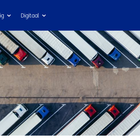
Ga
ig
Digitaal
naar
inhoud