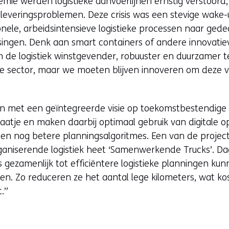
ie werden logistieke aanvoerlijnen ernstig verstoord, 
everingsproblemen. Deze crisis was een stevige wake-u
ele, arbeidsintensieve logistieke processen naar gede
ingen. Denk aan smart containers of andere innovatie
 om de logistiek winstgevender, robuuster en duurzamer 
ze sector, maar we moeten blijven innoveren om deze 
n met een geïntegreerde visie op toekomstbestendige l
plaatje en maken daarbij optimaal gebruik van digitale o
n nog betere planningsalgoritmes. Een van de project
aniserende logistiek heet ‘Samenwerkende Trucks’. Daa
s gezamenlijk tot efficiëntere logistieke planningen k
len. Zo reduceren ze het aantal lege kilometers, wat ko
t.”