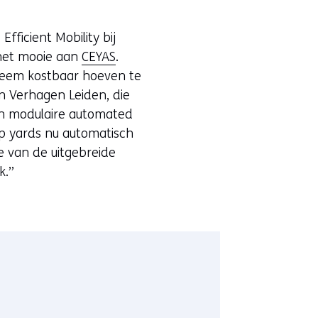
ficient Mobility bij
s het mooie aan
CEYAS
.
treem kostbaar hoeven te
an Verhagen Leiden, die
an modulaire automated
p yards nu automatisch
e van de uitgebreide
k.”