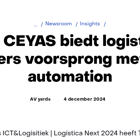
TNO
Newsroom
Insights
CEYAS
CEYAS biedt logis
biedt
logistieke
ers voorsprong me
partners
voorsprong
automation
met
yard
automation
Thema:
AV yards
4 december 2024
 ICT&Logisitiek | Logistica Next 2024 heeft