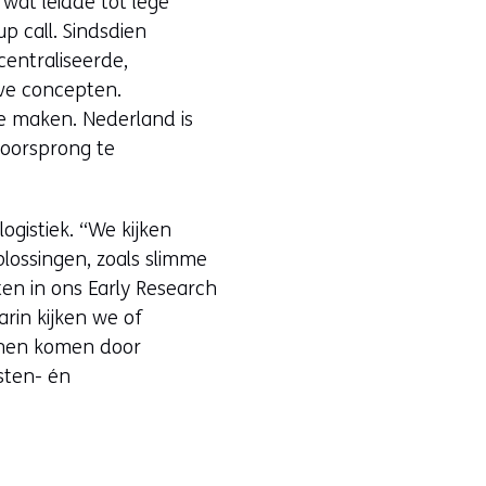
wat leidde tot lege
p call. Sindsdien
centraliseerde,
ve concepten.
te maken. Nederland is
voorsprong te
ogistiek. “We kijken
plossingen, zoals slimme
en in ons Early Research
rin kijken we of
unnen komen door
sten- én