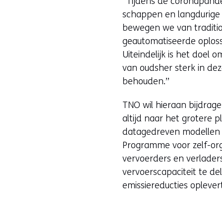
“Tijdens de coronapandem
schappen en langdurige l
bewegen we van tradition
geautomatiseerde oploss
Uiteindelijk is het doel
van oudsher sterk in de
behouden.”
TNO wil hieraan bijdrage
altijd naar het grotere 
datagedreven modellen e
Programme voor zelf-org
vervoerders en verlader
vervoerscapaciteit te de
emissiereducties oplever