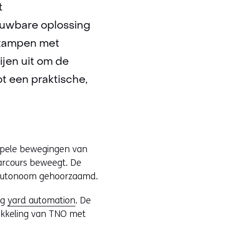
t
ouwbare oplossing
e kampen met
jen uit om de
t een praktische,
oepele bewegingen van
 parcours beweegt. De
g autonoom gehoorzaamd.
ng
yard automation
. De
ikkeling van TNO met