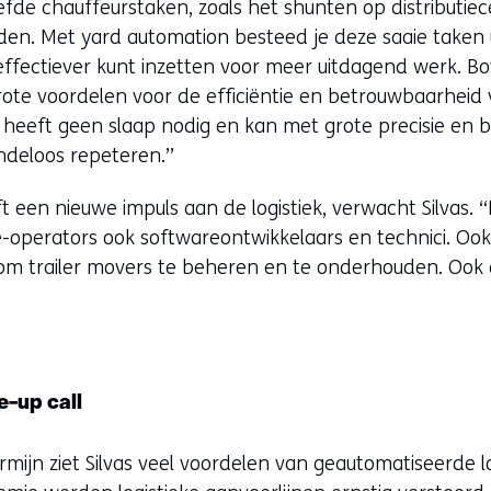
efde chauffeurstaken, zoals het shunten op distributiece
den. Met yard automation besteed je deze saaie taken 
effectiever kunt inzetten voor meer uitdagend werk. B
ote voordelen voor de efficiëntie en betrouwbaarheid v
k, heeft geen slaap nodig en kan met grote precisie en
ndeloos repeteren.”
 een nieuwe impuls aan de logistiek, verwacht Silvas. “
e-operators ook softwareontwikkelaars en technici. Oo
om trailer movers te beheren en te onderhouden. Ook 
-up call
mijn ziet Silvas veel voordelen van geautomatiseerde l