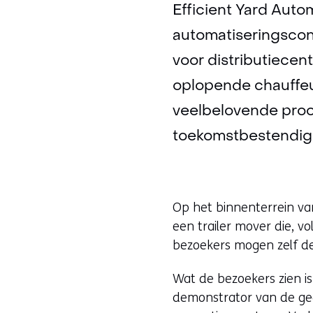
Efficient Yard Auto
automatiseringscon
voor distributiecen
oplopende chauffeu
veelbelovende proof
toekomstbestendige 
Op het binnenterrein va
een trailer mover die, v
bezoekers mogen zelf de
Wat de bezoekers zien i
demonstrator van de gea