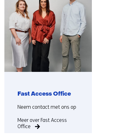
(Neem
contact
met
ons
op)
Fast Access Office
Functie:
Neem contact met ons op
Meer over Fast Access
Office