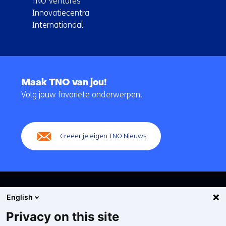
TNO Ventures
Innovatiecentra
Internationaal
Terug
naar
Maak TNO van jou!
navigatie
Volg jouw favoriete onderwerpen.
(Hoofdnavigatie)
Creëer je eigen TNO Nieuws
English
Privacy on this site