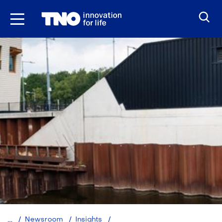
Ga
naar
inhoud
Nieuwe
Newsroom
Insights