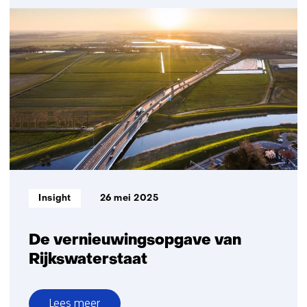
InfraScan:
snel
onderbouwde
beslissingen
over
onderhoud
en
renovatie
Informatietype:
Insight
26 mei 2025
De vernieuwingsopgave van
Rijkswaterstaat
Lees meer