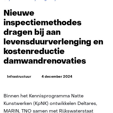
inspectiemethodes
dragen
Nieuwe
bij
aan
inspectiemethodes
levensduurverlenging
dragen bij aan
en
kostenreductie
levensduurverlenging en
damwandrenovaties
kostenreductie
damwandrenovaties
Thema:
Infrastructuur
4 december 2024
Binnen het Kennisprogramma Natte
Kunstwerken (KpNK) ontwikkelen Deltares,
MARIN, TNO samen met Rijkswaterstaat