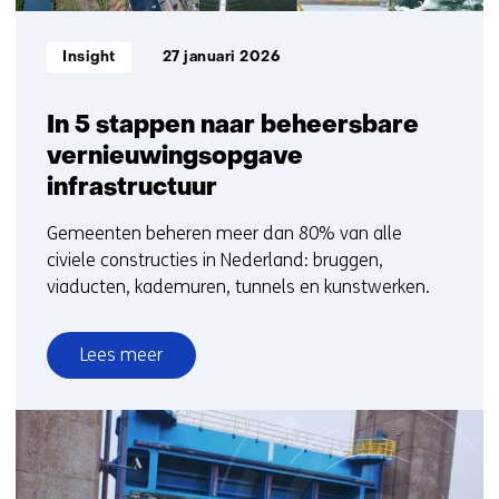
Informatietype:
Insight
27 januari 2026
In 5 stappen naar beheersbare
vernieuwingsopgave
infrastructuur
Gemeenten beheren meer dan 80% van alle
civiele constructies in Nederland: bruggen,
viaducten, kademuren, tunnels en kunstwerken.
Lees meer
over
In
5
stappen
naar