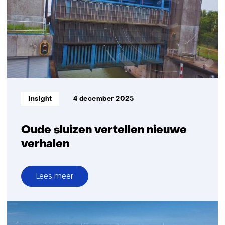
beheersbare
vernieuwingsopgave
infrastructuur
Informatietype:
Insight
4 december 2025
Oude sluizen vertellen nieuwe
verhalen
Lees meer
over
Oude
sluizen
vertellen