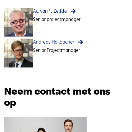
Ad van 't Zelfde
Senior projectmanager
Andreas Höllbacher
Senior Projectmanager
Neem contact met ons
op
Sla
navigatie
over